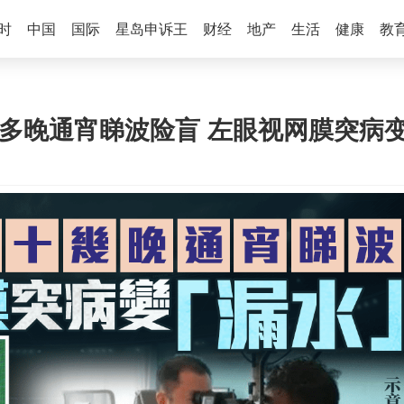
时
中国
国际
星岛申诉王
财经
地产
生活
健康
教
十多晚通宵睇波险盲 左眼视网膜突病