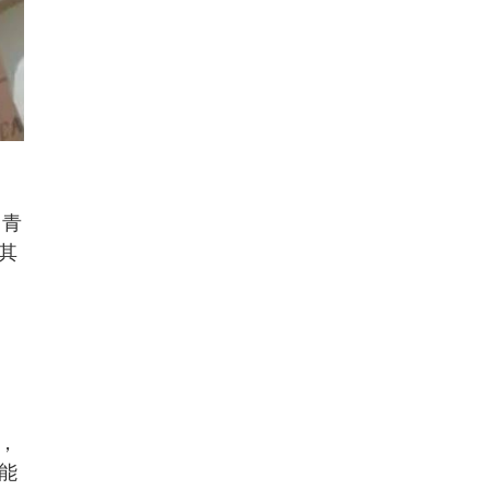
中青
其
，
能