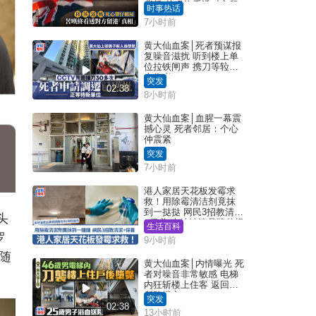
背叛 苦叹终看透对方留
时事热话
港「真相」｜Juicy叮
7小时前
黄大仙血案│死者预谋报
复噪音滋扰 听到楼上单
位拉铁闸声 携刀等䢂伏
击伤者
突发
02:38
8小时前
黄大仙血案│血腥一幕震
撼心灵 死者邻居：个心
仲震紧
突发
7小时前
港人家居天花板发霉求
救！用除霉清洁剂竟抹
到一挞挞 网民3招教清洁
头
+保养 本地油漆品牌曾提
生活百科
醒勿用1物防变色
罗
9小时前
随
黄大仙血案│内情曝光 死
者对噪音非常敏感 电梯
内狂斩楼上住客 返回住
所堕楼亡
突发
02:38
13小时前