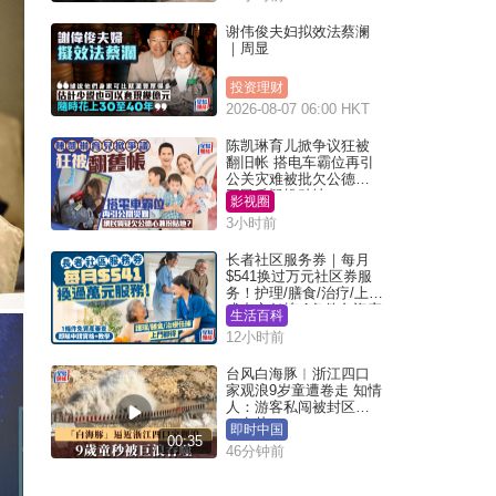
谢伟俊夫妇拟效法蔡澜
｜周显
投资理财
2026-08-07 06:00 HKT
陈凯琳育儿掀争议狂被
翻旧帐 搭电车霸位再引
公关灾难被批欠公德心
网民质疑扮贴地？
影视圈
3小时前
长者社区服务券｜每月
$541换过万元社区券服
务！护理/膳食/治疗/上门
或中心任拣 1条件免资产
生活百科
审查（附申请资格及教
12小时前
学）
台风白海豚︱浙江四口
家观浪9岁童遭卷走 知情
人：游客私闯被封区域
︱有片
即时中国
00:35
46分钟前