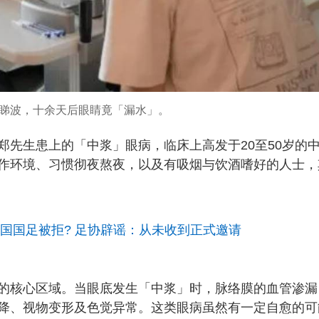
睇波，十余天后眼睛竟「漏水」。
郑先生患上的「中浆」眼病，临床上高发于20至50岁的
作环境、习惯彻夜熬夜，以及有吸烟与饮酒嗜好的人士，
中国国足被拒? 足协辟谣：从未收到正式邀请
的核心区域。当眼底发生「中浆」时，脉络膜的血管渗漏
降、视物变形及色觉异常。这类眼病虽然有一定自愈的可