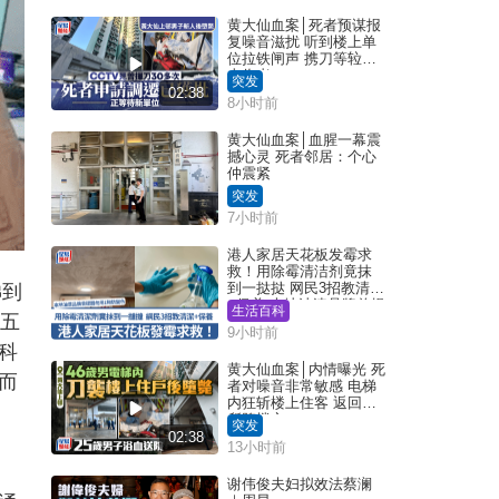
黄大仙血案│死者预谋报
复噪音滋扰 听到楼上单
位拉铁闸声 携刀等䢂伏
击伤者
突发
02:38
8小时前
黄大仙血案│血腥一幕震
撼心灵 死者邻居：个心
仲震紧
突发
7小时前
港人家居天花板发霉求
救！用除霉清洁剂竟抹
到一挞挞 网民3招教清洁
睇到
+保养 本地油漆品牌曾提
生活百科
、五
醒勿用1物防变色
9小时前
科
黄大仙血案│内情曝光 死
而
者对噪音非常敏感 电梯
内狂斩楼上住客 返回住
所堕楼亡
突发
02:38
13小时前
谢伟俊夫妇拟效法蔡澜