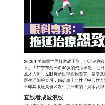
2026年美加墨世界杯激战正酣，但球迷
盲」！广东东莞一名40岁的资深球迷，近
点才入睡，左眼突然出现视物发黄、发暗及
医生详细检查后，确诊患上急性「中心性浆
言即其眼底黄斑区发生了严重的「漏水及积
直线看成波浪线