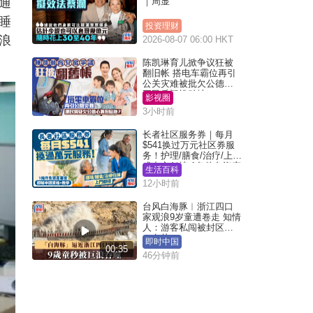
通
｜周显
睡
投资理财
浪
2026-08-07 06:00 HKT
陈凯琳育儿掀争议狂被
翻旧帐 搭电车霸位再引
公关灾难被批欠公德心
网民质疑扮贴地？
影视圈
3小时前
长者社区服务券｜每月
$541换过万元社区券服
务！护理/膳食/治疗/上门
或中心任拣 1条件免资产
生活百科
审查（附申请资格及教
12小时前
学）
台风白海豚︱浙江四口
家观浪9岁童遭卷走 知情
人：游客私闯被封区域
︱有片
即时中国
00:35
46分钟前