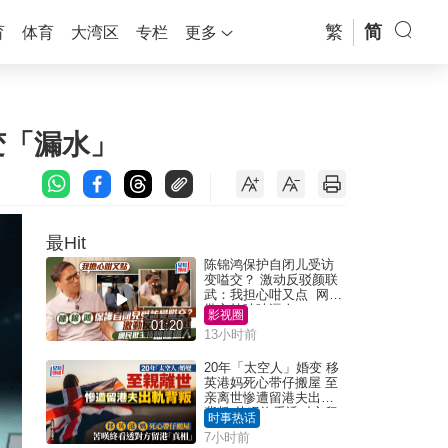
繁
简
育
体育
大湾区
专栏
更多
变「漏水」
最Hit
陈锦鸿保护自闭儿受访
变嗌交？ 激动反驳颜联
武：我担心咁又点 网民
批主持咄咄逼人
影视圈
01:20
13小时前
20年「太空人」婚变 移
英港妈死心带仔搬屋 至
亲离世惨遭留港夫出轨
背叛 苦叹终看透对方留
时事热话
港「真相」｜Juicy叮
7小时前