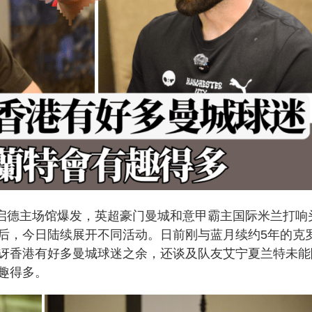
在启德主场馆爆发，英超豪门曼城和意甲霸主国际米兰打响
后，今日陆续展开不同活动。日前刚与蓝月续约5年的克
讶香港有好多曼城球迷之余，还谈及队友艾宁夏兰特未能
趣得多。