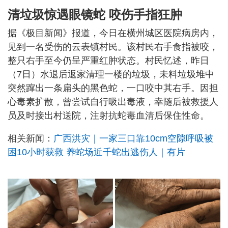
清垃圾惊遇眼镜蛇 咬伤手指狂肿
据《极目新闻》报道，今日在横州城区医院病房内，
见到一名受伤的云表镇村民。该村民右手食指被咬，
整只右手至今仍呈严重红肿状态。村民忆述，昨日
（7日）水退后返家清理一楼的垃圾，未料垃圾堆中
突然蹿出一条扁头的黑色蛇，一口咬中其右手。因担
心毒素扩散，曾尝试自行吸出毒液，幸随后被救援人
员及时接出村送院，注射抗蛇毒血清后保住性命。
相关新闻：
广西洪灾｜一家三口靠10cm空隙呼吸被
困10小时获救 养蛇场近千蛇出逃伤人｜有片