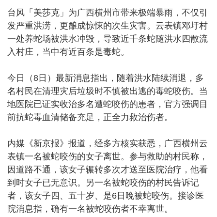
台风「美莎克」为广西横州市带来极端暴雨，不仅引
发严重洪涝，更酿成惊悚的次生灾害。云表镇邓圩村
一处养蛇场被洪水冲毁，导致近千条蛇随洪水四散流
入村庄，当中有近百条是毒蛇。
今日（8日）最新消息指出，随着洪水陆续消退，多
名村民在清理灾后垃圾时不慎被出逃的毒蛇咬伤。当
地医院已证实收治多名遭蛇咬伤的患者，官方强调目
前抗蛇毒血清储备充足，正全力救治伤者。
内媒《新京报》报道，经多方核实获悉，广西横州云
表镇一名被蛇咬伤的女子离世。参与救助的村民称，
因道路不通，该女子辗转多次才送至医院治疗，他看
到时女子已无意识。另一名被蛇咬伤的村民告诉记
者，该女子四、五十岁、是6日晚被蛇咬伤。接诊医
院消息指，确有一名被蛇咬伤者不幸离世。