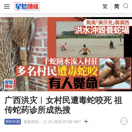
繁
简
广西洪灾︱女村民遭毒蛇咬死 祖
传蛇药诊所成热搜
更新时间：11:20 2026-07-08 HKT
即时中国