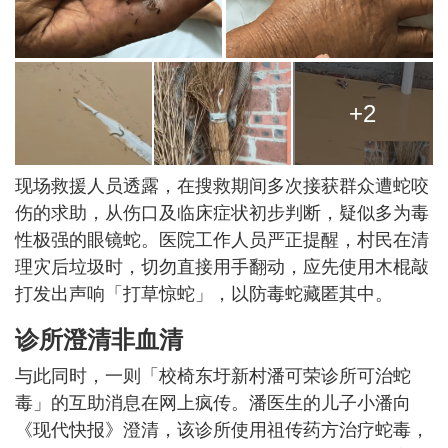
+2
现场救援人员透露，在搜救期间多次接获群众遭蛇咬
伤的求助，从伤口及临床症状初步判断，疑似多为毒
性极强的眼镜蛇。医院工作人员严正提醒，村民在清
理灾后垃圾时，切勿直接用手翻动，应先使用木棍敲
打发出声响「打草惊蛇」，以防毒蛇藏匿其中。
诊所澄清非血清
与此同时，一则「校椅东圩新村潘可荣诊所可治蛇
毒」的互助消息在网上疯传。潘医生的儿子小潘向
《现代快报》澄清，该诊所使用祖传药方治疗蛇毒，