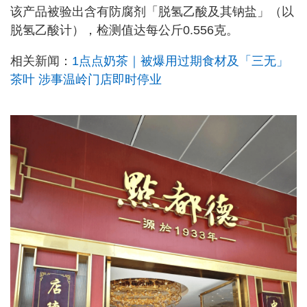
该产品被验出含有防腐剂「脱氢乙酸及其钠盐」（以
脱氢乙酸计），检测值达每公斤0.556克。
相关新闻：
1点点奶茶｜被爆用过期食材及「三无」
茶叶 涉事温岭门店即时停业