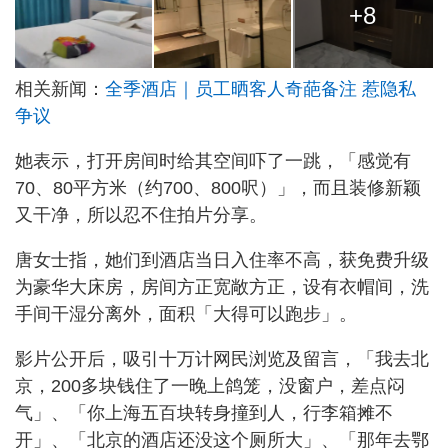
+8
相关新闻：
全季酒店｜员工晒客人奇葩备注 惹隐私
争议
她表示，打开房间时给其空间吓了一跳，「感觉有
70、80平方米（约700、800呎）」，而且装修新颖
又干净，所以忍不住拍片分享。
唐女士指，她们到酒店当日入住率不高，获免费升级
为豪华大床房，房间方正宽敞方正，设有衣帽间，洗
手间干湿分离外，面积「大得可以跑步」。
影片公开后，吸引十万计网民浏览及留言，「我去北
京，200多块钱住了一晚上鸽笼，没窗户，差点闷
气」、「你上海五百块转身撞到人，行李箱摊不
开」、「北京的酒店还没这个厕所大」、「那年去鄂