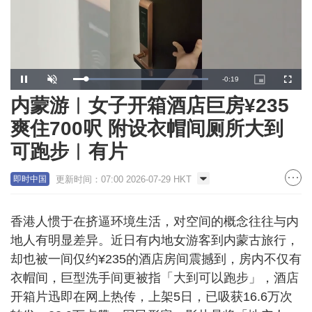
Loaded
:
Unmute
100.00%
内蒙游︱女子开箱酒店巨房¥235
爽住700呎 附设衣帽间厕所大到
可跑步︱有片
更新时间：07:00 2026-07-29 HKT
即时中国
香港人惯于在挤逼环境生活，对空间的概念往往与内
地人有明显差异。近日有内地女游客到内蒙古旅行，
却也被一间仅约¥235的酒店房间震撼到，房内不仅有
衣帽间，巨型洗手间更被指「大到可以跑步」，酒店
开箱片迅即在网上热传，上架5日，已吸获16.6万次