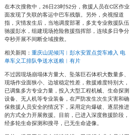
在本次搜救中，26日23时52分，救援人员在C区作业
面发现了失联的客运中巴车残骸。另外，央视报道
指，灾情发生后，当地调度部署，多支专业救援队伍
驰援彭水，组建现场抢险救援指挥部，连续多日争分
夺秒开展不间断全域搜救。
相关新闻：
重庆山泥倾泻︱彭水安置点货车难入 电
单车义工排队争送水送粮︱有片
不过因现场崩塌体方量大、坠落巨石体积大数量多、
现场作业面狭小、边坡稳定性差，救援难度特别大，
已调集多方专业力量，投入大型工程机械、生命探测
设备、无人机等专业装备，在严防发生次生灾害和确
保救援人员安全的情况下，采用定向爆破、逐层推进
的方式全力开展救援。目前，已进入深度救援阶段，
经多轮生命探测和搜寻，已无生命迹像。