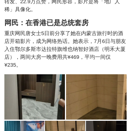
转发、22.9万点赞，网民形容，影片是将「地广人
稀」具像化。
网民：在香港已是总统套房
重庆网民唐女士5日前分享了她在内蒙古旅行时的酒
店开箱影片，成为网络热话。她表示，7月6日与朋友
入住鄂尔多斯市达拉特旗维也纳智好酒店（明禾大厦
店），两间大房一晚费用共¥469，平均一间仅
¥235。