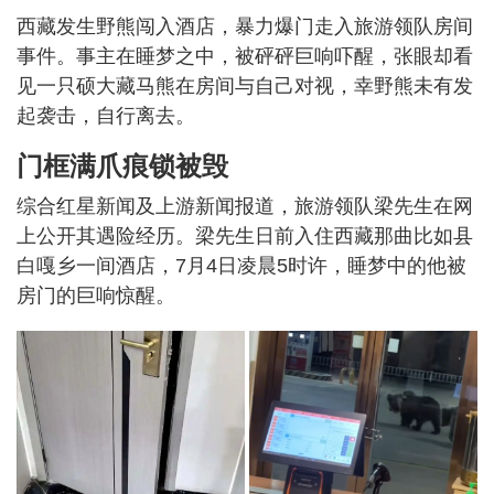
西藏发生野熊闯入酒店，暴力爆门走入旅游领队房间
事件。事主在睡梦之中，被砰砰巨响吓醒，张眼却看
见一只硕大藏马熊在房间与自己对视，幸野熊未有发
起袭击，自行离去。
门框满爪痕锁被毁
综合红星新闻及上游新闻报道，旅游领队梁先生在网
上公开其遇险经历。梁先生日前入住西藏那曲比如县
白嘎乡一间酒店，7月4日凌晨5时许，睡梦中的他被
房门的巨响惊醒。