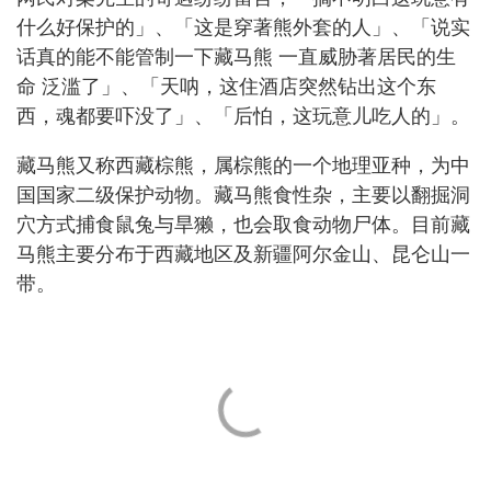
什么好保护的」、「这是穿著熊外套的人」、「说实
话真的能不能管制一下藏马熊 一直威胁著居民的生
命 泛滥了」、「天呐，这住酒店突然钻出这个东
西，魂都要吓没了」、「后怕，这玩意儿吃人的」。
藏马熊又称西藏棕熊，属棕熊的一个地理亚种，为中
国国家二级保护动物。藏马熊食性杂，主要以翻掘洞
穴方式捕食鼠兔与旱獭，也会取食动物尸体。目前藏
马熊主要分布于西藏地区及新疆阿尔金山、昆仑山一
带。