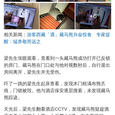
+6
相关新闻：
游客西藏「遇」藏马熊兴奋投食 专家提
醒：猛兽敬而远之
梁先生张眼观看，竟看到一头藏马熊成功打开已反锁
的房门。藏马熊在门口处与他对视数秒后，自行退出
房间离开，梁先生并无受伤。
吓了一跳的梁先生起床查看，发现木门框满布熊爪
痕，门锁被毁。他与酒店保安逐层搜索，未发现藏马
熊踪迹。
天光后，梁先生翻看酒店CCTV，发现藏马熊疑趁酒