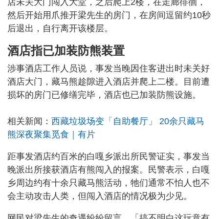
店未关大门闯入大堂，之后爬上2楼，在走廊徘徊，
然后开始用爪推开梁先生的房门，在房间逗留约10秒
后退出，自行离开该楼层。
酒店指已加装防熊装置
涉事酒店工作人员说，事发当晚因住客进出时未关好
酒店大门，藏马熊趁隙进入酒店并爬上二楼。目前遭
损坏的房门已修缮完毕，酒店也已加装防熊设施。
相关新闻：
西藏垃圾场变「自助餐厅」 20余只藏马
熊深夜聚集觅食｜有片
距事发酒店约百米的白嘎乡派出所民警证实，事发当
晚派出所接获酒店有熊闯入的报案。民警表示，白嘎
乡周边约有十余只藏马熊活动，牠们通常不怕人也不
会主动攻击人类，但闯入酒店的情况极为少见。
网民对梁先生的奇遇纷纷留言，「搞不明白这玩意有