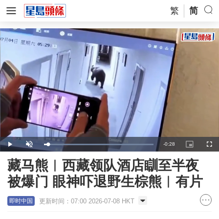
繁
简
Remaining
-
0:28
Loaded
:
Play
Unmute
Picture-
Full
100.00%
in-
Picture
Time
藏马熊︱西藏领队酒店瞓至半夜
被爆门 眼神吓退野生棕熊︱有片
更新时间：07:00 2026-07-08 HKT
即时中国