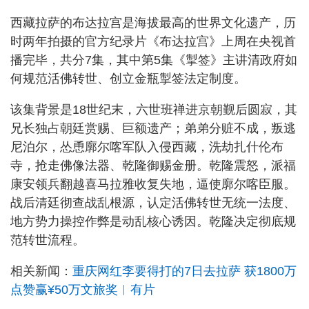
西藏拉萨的布达拉宫是海拔最高的世界文化遗产，历
时两年拍摄的官方纪录片《布达拉宫》上周在央视首
播完毕，共分7集，其中第5集《掣签》主讲清政府如
何规范活佛转世、创立金瓶掣签法定制度。
该集背景是18世纪末，六世班禅进京朝觐后圆寂，其
兄长独占朝廷赏赐、巨额遗产；弟弟分赃不成，叛逃
尼泊尔，怂恿廓尔喀军队入侵西藏，洗劫扎什伦布
寺，抢走佛像法器、乾隆御赐金册。乾隆震怒，派福
康安领兵翻越喜马拉雅收复失地，逼使廓尔喀臣服。
战后清廷彻查战乱根源，认定活佛转世无统一法度、
地方势力操控作弊是动乱核心诱因。乾隆决定彻底规
范转世流程。
相关新闻：
重庆网红李要得打的7日去拉萨 获1800万
点赞赢¥50万文旅奖︱有片