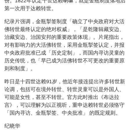
份。1822年认定十世达赖喇嘛，就是金瓶制度落地后
第一次用于达赖转世。
纪录片强调，金瓶掣签制度「确立了中央政府对大活
佛转世最终认定的绝对权威」，「是乾隆辑藏安边、
治藏安边、治国安邦的重要政策体现」。片尾指出，
对有影响力的大活佛转世，采用金瓶掣签认定，并报
中央政府批准已成「历史定制」，而国内寻访灵童的
历史传统，也「早已成为活佛转世不可更改的重要原
则和制度」。
昨日是十四世达赖91岁，他近年接连提出许多转世新
论调，包括可在境外转世、转世灵童可以是外国人、
可能是女性，甚至不转世。官方此时推出《布达拉
宫》，可以理解为以正视听，重申达赖转世必须恪守
「国内寻访、金瓶掣签、中央批准」 的既定规则。
纪晓华