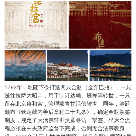
1793年，乾隆下令打造两只金瓶（金奔巴瓶），一只
送往拉萨大昭寺，用于制订达赖、班禅等转世；一只
留存北京雍和宫，管理蒙青甘活佛转世。同年，清廷
颁布《钦定藏内善后章程二十九条》，确定金瓶掣签
制度，规定了大活佛转世灵童寻访、掣签、坐床全流
程必须在中央政府监督下完成，否则无合法宗教身