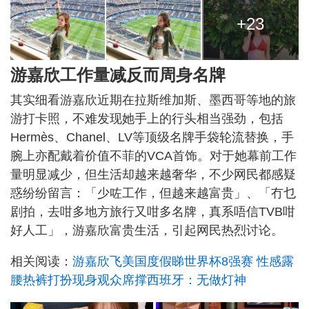
+23
游嘉欣工作量减反而周身名牌
其实细看游嘉欣近期在拉斯维加斯、墨西哥等地的旅
游打卡照，不难发现她手上的行头相当强劲，包括
Hermès、Chanel、LV等顶级名牌手袋轮流替换，手
腕上亦配戴着价值不菲的VCA首饰。对于她幕前工作
量明显减少，但生活却越来越奢华，不少网民都感疑
惑纷纷留言：「少咗工作，但越来越富贵」、「冇乜
剧拍，去咁多地方旅行又咁多名牌，真系唔信TVB咁
好人工」，游嘉欣富贵生活，引起网民热烈讨论。
相关阅读：
游嘉欣飞美国度假睇世界杯8强赛 性感露
腰热裤打扮现身观众席撑西班牙：无做灯神