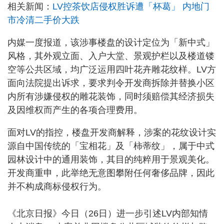
相关新闻：
LV控茶饮店侵权胜诉遭「杯葛」 内地门
市冷清二手价大跌
内媒一度报道，该涉事楼盘的设计定位为「新中式」
风格，其外观立面、入户大堂、景观护栏以及楼道镂
空等公共区域，均广泛运用四叶花卉雕花纹样。LV方
面向法院提出诉求，要求判令开发商拆除并替换小区
内所有涉嫌侵权的雕花装饰，同时须赔偿其经济损失
及因维权而产生的各项合理费用。
面对LV的指控，楼盘开发商解释，涉案的花纹设计实
源自中国传统的「宝相花」及「柿蒂纹」，属于中式
园林设计中的通用装饰，其目的纯粹用于景观美化。
开发商重申，此举绝无意图攀附任何奢侈品牌，因此
并不构成商标侵权行为。
《北京日报》今日（26日）进一步引述LV内部知情