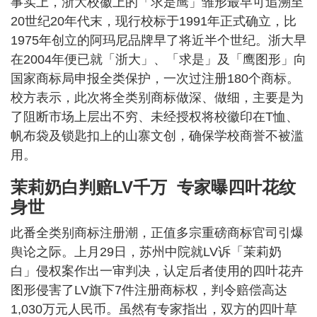
事实上，浙大校徽上的「求是鹰」雏形最早可追溯至
20世纪20年代末，现行校标于1991年正式确立，比
1975年创立的阿玛尼品牌早了将近半个世纪。浙大早
在2004年便已就「浙大」、「求是」及「鹰图形」向
国家商标局申报全类保护，一次过注册180个商标。
校方表示，此次将全类别商标做深、做细，主要是为
了阻断市场上层出不穷、未经授权将校徽印在T恤、
帆布袋及锁匙扣上的山寨文创，确保学校商誉不被滥
用。
茉莉奶白判赔LV千万 专家曝四叶花纹
身世
此番全类别商标注册潮，正值多宗重磅商标官司引爆
舆论之际。上月29日，苏州中院就LV诉「茉莉奶
白」侵权案作出一审判决，认定后者使用的四叶花卉
图形侵害了LV旗下7件注册商标权，判令赔偿高达
1,030万元人民币。虽然有专家指出，双方的四叶草