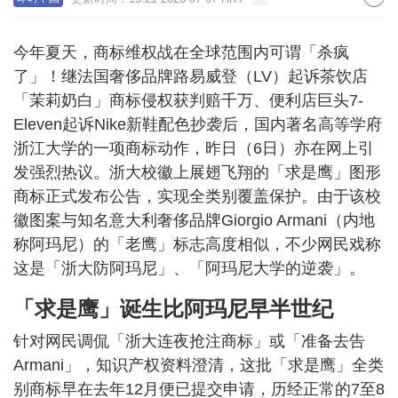
今年夏天，商标维权战在全球范围内可谓「杀疯
了」！继法国奢侈品牌路易威登（LV）起诉茶饮店
「茉莉奶白」商标侵权获判赔千万、便利店巨头7-
Eleven起诉Nike新鞋配色抄袭后，国内著名高等学府
浙江大学的一项商标动作，昨日（6日）亦在网上引
发强烈热议。浙大校徽上展翅飞翔的「求是鹰」图形
商标正式发布公告，实现全类别覆盖保护。由于该校
徽图案与知名意大利奢侈品牌Giorgio Armani（内地
称阿玛尼）的「老鹰」标志高度相似，不少网民戏称
这是「浙大防阿玛尼」、「阿玛尼大学的逆袭」。
「求是鹰」诞生比阿玛尼早半世纪
针对网民调侃「浙大连夜抢注商标」或「准备去告
Armani」，知识产权资料澄清，这批「求是鹰」全类
别商标早在去年12月便已提交申请，历经正常的7至8