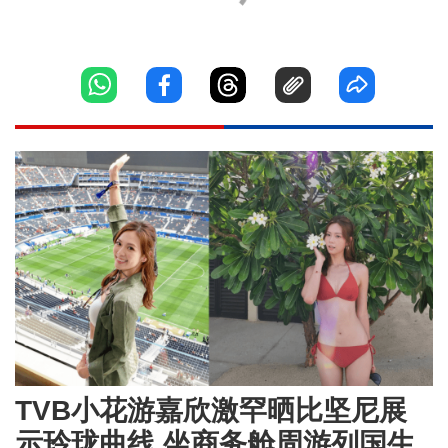
TVB小花游嘉欣激罕晒比坚尼展
示玲珑曲线 坐商务舱周游列国生