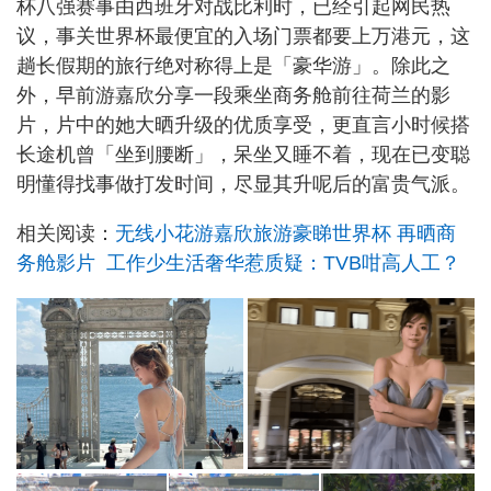
杯八强赛事由西班牙对战比利时，已经引起网民热
议，事关世界杯最便宜的入场门票都要上万港元，这
趟长假期的旅行绝对称得上是「豪华游」。除此之
外，早前游嘉欣分享一段乘坐商务舱前往荷兰的影
片，片中的她大晒升级的优质享受，更直言小时候搭
长途机曾「坐到腰断」，呆坐又睡不着，现在已变聪
明懂得找事做打发时间，尽显其升呢后的富贵气派。
相关阅读：
无线小花游嘉欣旅游豪睇世界杯 再晒商
务舱影片 工作少生活奢华惹质疑：TVB咁高人工？