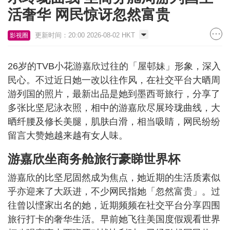
活奢华 网民惊讶忽然富贵
更新时间：20:00 2026-08-02 HKT
影视圈
26岁的TVB小花游嘉欣过往的「屋邨妹」形象，深入
民心。不过近日她一改以往作风，在社交平台大晒周
游列国的照片，最新出品是她到墨西哥旅行，分享了
多张比坚尼泳衣照，相中的游嘉欣尽展玲珑曲线，大
晒纤腰及修长美腿，肌肤白滑，相当吸睛，网民纷纷
留言大赞她越来越有女人味。
游嘉欣坐商务舱旅行豪睇世界杯
游嘉欣的比坚尼固然成为焦点，她近期的生活质素似
乎亦迎来了大跃进，不少网民指她「忽然富贵」。过
往曾以悭家出名的她，近期频频在社交平台分享四围
旅行打卡的奢华生活。早前她飞往美国度假观看世界