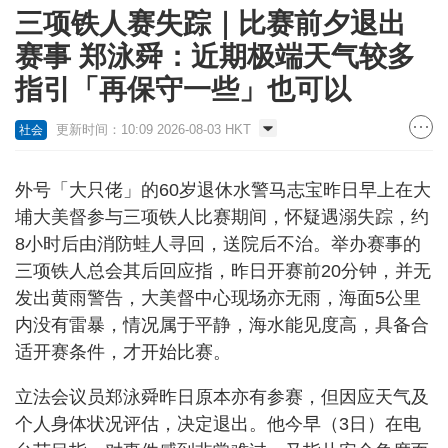
三项铁人赛失踪｜比赛前夕退出
赛事 郑泳舜：近期极端天气较多
指引「再保守一些」也可以
更新时间：10:09 2026-08-03 HKT
社会
外号「大只佬」的60岁退休水警马志宝昨日早上在大
埔大美督参与三项铁人比赛期间，怀疑遇溺失踪，约
8小时后由消防蛙人寻回，送院后不治。举办赛事的
三项铁人总会其后回应指，昨日开赛前20分钟，并无
发出黄雨警告，大美督中心现场亦无雨，海面5公里
内没有雷暴，情况属于平静，海水能见度高，具备合
适开赛条件，才开始比赛。
立法会议员郑泳舜昨日原本亦有参赛，但因应天气及
个人身体状况评估，决定退出。他今早（3日）在电