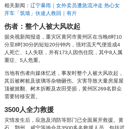
相关新闻：
辽宁暴雨｜女外卖员遭急流冲走 热心女
开车「筑墙」伙途人救回｜有片
伤者：整个人被大风吹起
据央视新闻报道，重灾区黄冈市黄州区在当晚8时10
分至8时30分的短短20分钟内，强对流天气便造成4
人死亡、1人失联，并有173人因伤住院，其中8人属
重症、5人危重。
当地有伤者向媒体忆述，事发时整个人被大风吹起，
其后被树桩及玻璃等杂物砸伤。灾害导致大量房屋屋
顶被掀翻、树木折断及农田受损，黄州区269名群众
需要转移安置。
3500人全力救援
灾情发生后，应急及消防等部门已全面展开救援。黄
石、鄂州、咸宁等地合共3500多名救援人员，包括武