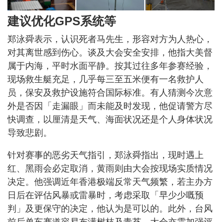
建议优化GPS系统等
郑泳舜表示，认识死者马先生，形容对方为人热心，
对其离世感到伤心。谈及大会安全安排，他指大美督
属于内海，平时水面平静。按其过往多年参赛经验，
现场救生艇充足，几乎每三至五米便有一名救护人
员，保安及救护设施符合国际标准。有人猜测今次意
外是否因「走漏眼」而未能及时发现，他促请警方尽
快调查，以厘清是天气、海面状况还是个人身体状况
导致悲剧。
针对赛事的恶劣天气指引，郑泳舜指出，现时遇上
红、黑雨会必定取消，黄雨则由大会按现场实质情况
决定。他强调近年香港极端反常天气频繁，若主办方
日后在评估风暴或雷暴时，考虑采取「早少少嘅预
判」及更保守的决定，他认为是可以的。此外，台风
前后单车赛道容易布满树枝及青苔，大会亦需加强评