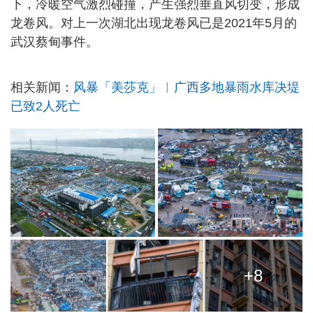
下，冷暖空气激烈碰撞，产生强烈垂直风切变，形成
龙卷风。对上一次湖北出现龙卷风已是2021年5月的
武汉蔡甸事件。
相关新闻：
风暴「美莎克」︱广西多地暴雨水库决堤
已致2人死亡
+8