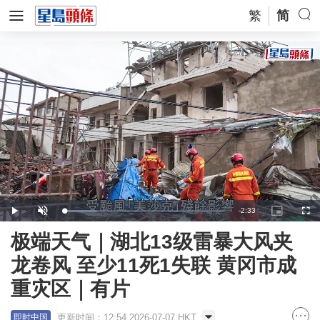
繁
简
Remaining
-
2:33
Loaded
:
Play
Unmute
Picture-
Full
20.30%
in-
Picture
Time
极端天气｜湖北13级雷暴大风夹
龙卷风 至少11死1失联 黄冈市成
重灾区｜有片
更新时间：12:54 2026-07-07 HKT
即时中国