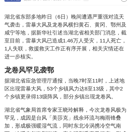
湖北省东部多地昨日（6日）晚间遭遇严重强对流天
气袭击，雷暴大风及龙卷风横扫黄石、黄冈、鄂州及
咸宁等地，据新华社引述当湖北省相关部门消息，截
至目前，雷暴大风已造成1.46万人受灾，11人死亡，
1人失联，救援救灾工作正有序开展，相关灾情还在
进一步核实。
龙卷风罕见袭鄂
据湖北省应急管理厅通报，当晚7时至11时，上述地
区出现雷暴大风，53个乡镇风力达8至13级，其中2
个乡镇更录得13级阵风，部分乡镇出现龙卷风。
湖北省气象局首席专家王晓玲解释，今次龙卷风极为
罕见，成因是台风「美莎克」残余环流与梅雨锋叠
加，形成极强暖湿气流，同时东北冷涡携冷空气南