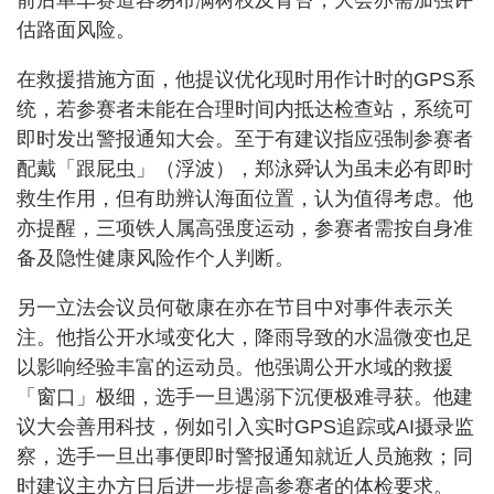
估路面风险。
在救援措施方面，他提议优化现时用作计时的GPS系
统，若参赛者未能在合理时间内抵达检查站，系统可
即时发出警报通知大会。至于有建议指应强制参赛者
配戴「跟屁虫」（浮波），郑泳舜认为虽未必有即时
救生作用，但有助辨认海面位置，认为值得考虑。他
亦提醒，三项铁人属高强度运动，参赛者需按自身准
备及隐性健康风险作个人判断。
另一立法会议员何敬康在亦在节目中对事件表示关
注。他指公开水域变化大，降雨导致的水温微变也足
以影响经验丰富的运动员。他强调公开水域的救援
「窗口」极细，选手一旦遇溺下沉便极难寻获。他建
议大会善用科技，例如引入实时GPS追踪或AI摄录监
察，选手一旦出事便即时警报通知就近人员施救；同
时建议主办方日后进一步提高参赛者的体检要求。