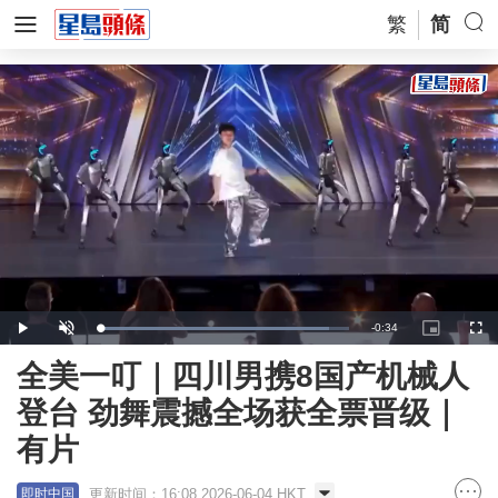
繁
简
Remaining
-
0:34
Loaded
:
Play
Unmute
Picture-
Full
92.13%
in-
Picture
Time
全美一叮｜四川男携8国产机械人
登台 劲舞震撼全场获全票晋级｜
有片
更新时间：16:08 2026-06-04 HKT
即时中国