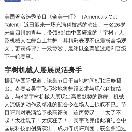
美国著名选秀节目《全美一叮》（America's Got
Talent）近日迎来一场充满科技感的演出。一名26岁
来自四川的青年，带领8部由中国研发的「宇树」人
形机械人在舞台上共舞。其精彩表现不仅震撼全场观
众，更获得评判一致赞赏，最终以全票通过顺利晋级
下一轮赛事。
宇树机械人屡展灵活身手
据新华国际报道，该集节目于当地时间6月2日晚播
出。参赛者吴宇飞巧妙地将舞蹈艺术与现代科技结
合，与8部宇树机械人展现出高度默契的群舞。机械
人流畅的动作及精准的配合令在场人士惊叹不已。节
目评判对表演给予极高评价，连声赞叹：「太了不
起！太壮观了！太疯狂了！」吴宇飞凭借此项结合中
国硬科技的创新演出，成功俘虏评判团，获全票通过