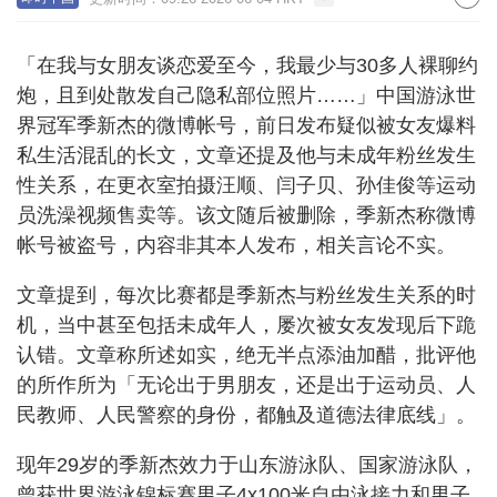
「在我与女朋友谈恋爱至今，我最少与30多人裸聊约
炮，且到处散发自己隐私部位照片……」中国游泳世
界冠军季新杰的微博帐号，前日发布疑似被女友爆料
私生活混乱的长文，文章还提及他与未成年粉丝发生
性关系，在更衣室拍摄汪顺、闫子贝、孙佳俊等运动
员洗澡视频售卖等。该文随后被删除，季新杰称微博
帐号被盗号，内容非其本人发布，相关言论不实。
文章提到，每次比赛都是季新杰与粉丝发生关系的时
机，当中甚至包括未成年人，屡次被女友发现后下跪
认错。文章称所述如实，绝无半点添油加醋，批评他
的所作所为「无论出于男朋友，还是出于运动员、人
民教师、人民警察的身份，都触及道德法律底线」。
现年29岁的季新杰效力于山东游泳队、国家游泳队，
曾获世界游泳锦标赛男子4x100米自由泳接力和男子