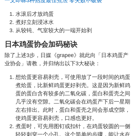
一文即睇3种熟度最佳煮法 零失败不破裂
水滚后才放鸡蛋
煮好立刻浸冰水
从较钝、气室较大的一端开始剥
日本鸡蛋协会加码秘诀
除了上述3步，日媒《grapee》就此向「日本鸡蛋产
业协会」请教，并归纳出以下3大秘诀：
想烚蛋更容易剥壳，可使用放了一段时间的鸡蛋
煮烚蛋，比新鲜鸡蛋更好剥壳。这是因为新鲜鸡
蛋的蛋白含有较多的二氧化碳，蛋白和蛋壳之间
几乎没有空隙。二氧化碳会在鸡蛋产下后一星期
左右排出。此时，蛋白和蛋壳之间会形成空隙，
使鸡蛋更容易剥壳，口感也更好。
煮蛋时，可先用图钉或扣针，在鸡蛋较圆的一侧
轻轻刺穿一个小孔。这个简单的步骤，能让水在