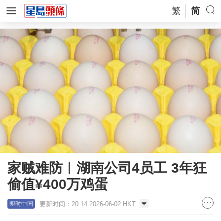
繁
简
家贼难防︱湖南公司4员工 3年狂
偷值¥400万鸡蛋
更新时间：20:14 2026-06-02 HKT
即时中国