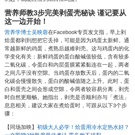
营养师教3步完美剥蛋壳秘诀 谨记要从
这一边开始！
营养学博士吴映蓉
在Facebook专页发文指，早上剥
烚蛋都剥到想把它丢掉，可能是因为鸡蛋太新鲜。通
常越新鲜的鸡蛋，煮熟后越难剥壳。这与鸡蛋内的化
学变化有关：新鲜鸡蛋的蛋白酸碱值较低，含有较多
二氧化碳，令蛋白和内层蛋膜紧紧黏连在一起，两者
之间几乎没有空隙。当鸡蛋存放数天后，蛋内的二氧
化碳会慢慢散失，蛋白的酸碱值随之上升。此时，蛋
白和蛋壳之间会形成空隙，令两者较容易分离，剥壳
时自然更顺畅。她指出，剥壳是否顺利亦与「煮法」
息息相关，建议大家在煮烚蛋时，可跟从以下3个步
骤：
【同场加映】
初级大人必学！烚蛋用冷水定热水好？