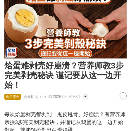
烚蛋难剥壳好崩溃？营养师教3步
完美剥壳秘诀 谨记要从这一边开
始！
更新时间：07:30 2026-08-03 HKT
食用安全
每次烚蛋剥壳都剥到「甩皮甩骨」好崩溃？有营养师
亲授3步完美剥壳秘诀，并谨记从鸡蛋的这一边开始
剥起，就能轻松剥出白滑鸡蛋。