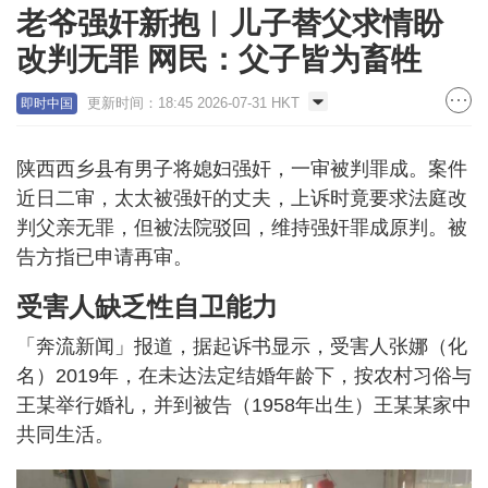
老爷强奸新抱︱儿子替父求情盼
改判无罪 网民：父子皆为畜牲
更新时间：18:45 2026-07-31 HKT
即时中国
陕西西乡县有男子将媳妇强奸，一审被判罪成。案件
近日二审，太太被强奸的丈夫，上诉时竟要求法庭改
判父亲无罪，但被法院驳回，维持强奸罪成原判。被
告方指已申请再审。
受害人缺乏性自卫能力
「奔流新闻」报道，据起诉书显示，受害人张娜（化
名）2019年，在未达法定结婚年龄下，按农村习俗与
王某举行婚礼，并到被告（1958年出生）王某某家中
共同生活。