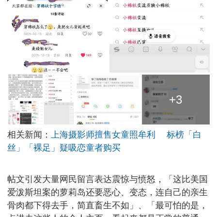
+3
相关新闻：
上海摄影师擅售女童照牟利 标榜「白
丝」「裸足」疑吸恋童者购买
帖文引发大量网民留言表达震惊与愤怒，「这比美国
爱泼斯坦案的萝莉岛还要恶心、变态，连自己的亲生
骨肉都下得去手，简直畜生不如」、「最可怕的是，