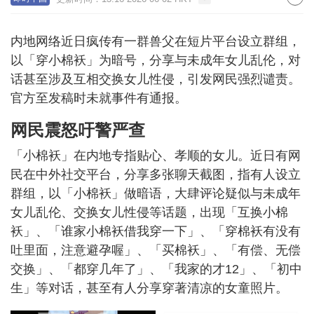
内地网络近日疯传有一群兽父在短片平台设立群组，
以「穿小棉袄」为暗号，分享与未成年女儿乱伦，对
话甚至涉及互相交换女儿性侵，引发网民强烈谴责。
官方至发稿时未就事件有通报。
网民震怒吁警严查
「小棉袄」在内地专指贴心、孝顺的女儿。近日有网
民在中外社交平台，分享多张聊天截图，指有人设立
群组，以「小棉袄」做暗语，大肆评论疑似与未成年
女儿乱伦、交换女儿性侵等话题，出现「互换小棉
袄」、「谁家小棉袄借我穿一下」、「穿棉袄有没有
吐里面，注意避孕喔」、「买棉袄」、「有偿、无偿
交换」、「都穿几年了」、「我家的才12」、「初中
生」等对话，甚至有人分享穿著清凉的女童照片。