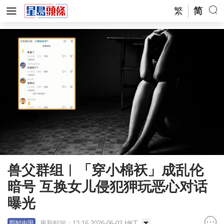
繁
简
兽父群组︱「穿小棉袄」成乱伦
暗号 互换女儿侵犯狎玩恶心对话
曝光
更新时间：13:16 2026-06-02 HKT
即时中国