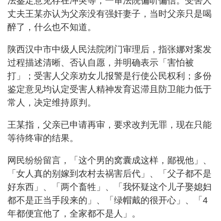
法鉴定意见存在冲突等，一审法院偏听偏信。受害人
丈夫王某亦认为父亲没有强奸妻子，当时父亲只是喝
醉了，什么也不知道。
陕西汉中市中级人民法院闭门审理后，指张娜对案发
过程描述清晰、否认自愿，并明确表示「害怕被
打」；受害人父亲劝女儿报警是行使公民权利；多份
鉴定意见均认定受害人精神发育迟滞且防卫能力低于
常人，决定维持原判。
王某指，父亲已申请再审，要求改判无罪，现在只能
等待终审的结果。
网民纷纷留言，「这个男的窝囊成这样，鄙视他」、
「女人真的别嫁到农村去祸害后代」、「父子都不是
好东西」、「两个畜牲」、「我怀疑这个儿子娶媳妇
都不是正当手段来的」、「绿帽戴的很开心」、「4
年都便宜他了，全家都不是人」。