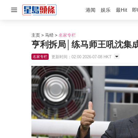
港闻
娱乐
最Hit
即
主页
马经
名家专栏
亨利拆局│练马师王吼沈集
更新时间：02:00 2026-07-08 HKT
名家专栏