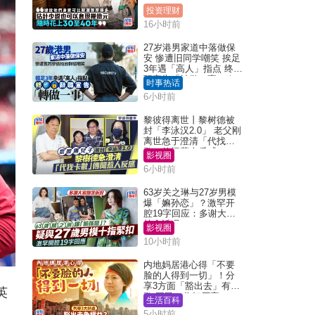
投资理财
16小时前
27岁港男家道中落做保
安 惨遭旧同学嘲笑 挨足
3年遇「高人」指点 终辞
职宣告「转做一事」｜
时事热话
Juicy叮
6小时前
黎彼得离世丨黎树德被
封「李泳汉2.0」 老父刚
离世急于澄清「代找卡
数」传闻惹人反感
影视圈
6小时前
63岁关之琳与27岁男模
爆「嫲孙恋」？激罕开
腔19字回应：多谢大家
挂念近况
影视圈
10小时前
内地妈居港心得「不要
脸的人得到一切」！分
享3方面「豁出去」有著
英
数 网民：你好厉害
生活百科
5小时前