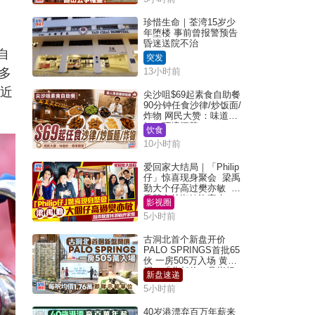
珍惜生命｜荃湾15岁少
年堕楼 事前曾报警预告
昏迷送院不治
自
突发
多
13小时前
与近
尖沙咀$69起素食自助餐
90分钟任食沙律/炒饭面/
炸物 网民大赞：味道
好，环境阔落
饮食
10小时前
爱回家大结局｜「Philip
仔」惊喜现身聚会 梁禹
勤大个仔高过樊亦敏 超
乖黐实林淑敏许家杰
影视圈
5小时前
古洞北首个新盘开价
PALO SPRINGS首批65
伙 一房505万入场 黄光
耀：「北都价」具指标
新盘速递
作用
5小时前
40岁港漂弃百万年薪来