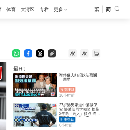
繁
简
育
体育
大湾区
专栏
更多
最Hit
谢伟俊夫妇拟效法蔡澜
｜周显
投资理财
16小时前
27岁港男家道中落做保
安 惨遭旧同学嘲笑 挨足
3年遇「高人」指点 终辞
职宣告「转做一事」｜
时事热话
Juicy叮
6小时前