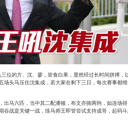
头三位的方、沈、廖，皆食白果，显然经过长时间拼搏，
五场头马压住沈集成，若大家在剩下三日，每次赛事都维
。
，出马六匹，当中其二配潘顿，布文亦骑两驹，如连场得
期谷战是关键一战，练马师王即管尝试支持成哥，起码斗