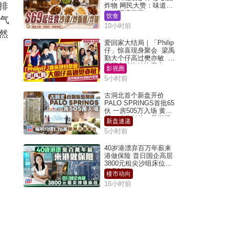
排
炸物 网民大赞：味道
好，环境阔落
饮食
常气
10小时前
然
爱回家大结局｜「Philip
仔」惊喜现身聚会 梁禹
勤大个仔高过樊亦敏 超
乖黐实林淑敏许家杰
影视圈
5小时前
古洞北首个新盘开价
PALO SPRINGS首批65
伙 一房505万入场 黄光
耀：「北都价」具指标
新盘速递
作用
5小时前
40岁港漂弃百万年薪来
港做保险 昔日国企高层
3800元租尖沙咀床位｜
租盘Million
楼市动向
16小时前