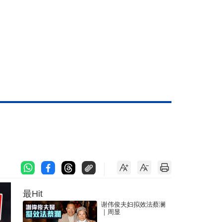
最Hit
谢伟俊夫妇拟效法蔡澜
｜周显