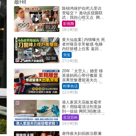
最Hit
陈锦鸿保护自闭儿受访
变嗌交？ 激动反驳颜联
武：我担心咁又点 网民
批主持咄咄逼人
影视圈
01:20
18小时前
黄大仙血案│内情曝光 死
者对噪音非常敏感 电梯
内狂斩楼上住客 返回住
所堕楼亡
突发
02:38
17小时前
20年「太空人」婚变 移
英港妈死心带仔搬屋 至
亲离世惨遭留港夫出轨
背叛 苦叹终看透对方留
时事热话
港「真相」｜Juicy叮
12小时前
港人家居天花板发霉求
救！用除霉清洁剂竟抹
到一挞挞 网民3招教清洁
+保养 本地油漆品牌曾提
生活百科
醒勿用1物防变色
14小时前
谢伟俊夫妇拟效法蔡澜