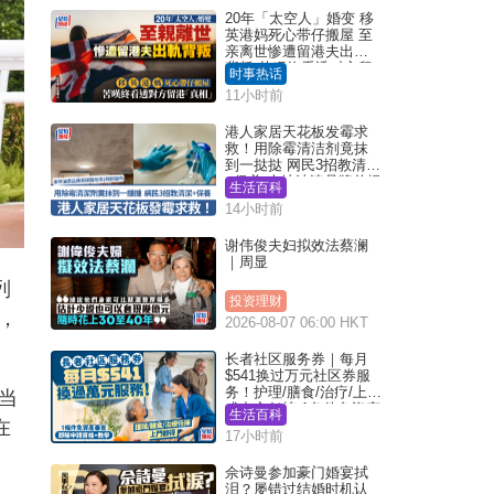
20年「太空人」婚变 移
英港妈死心带仔搬屋 至
亲离世惨遭留港夫出轨
背叛 苦叹终看透对方留
时事热话
港「真相」｜Juicy叮
11小时前
港人家居天花板发霉求
救！用除霉清洁剂竟抹
到一挞挞 网民3招教清洁
+保养 本地油漆品牌曾提
生活百科
醒勿用1物防变色
14小时前
谢伟俊夫妇拟效法蔡澜
｜周显
列
投资理财
，
2026-08-07 06:00 HKT
长者社区服务券｜每月
$541换过万元社区券服
务！护理/膳食/治疗/上门
当
或中心任拣 1条件免资产
生活百科
在
审查（附申请资格及教
17小时前
学）
佘诗曼参加豪门婚宴拭
泪？屡错过结婚时机认