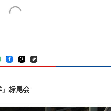
祥」标尾会