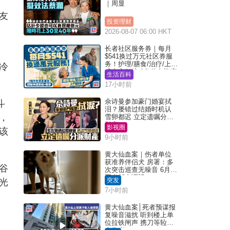
｜周显
友
投资理财
2026-08-07 06:00 HKT
长者社区服务券｜每月
$541换过万元社区券服
务！护理/膳食/治疗/上门
冷
或中心任拣 1条件免资产
生活百科
审查（附申请资格及教
17小时前
学）
佘诗曼参加豪门婚宴拭
斗
泪？屡错过结婚时机认
，
雪卵都迟 立定遗嘱分派
财产
影视圈
该
9小时前
黄大仙血案｜伤者单位
获准养伴侣犬 房署：多
谷
次突击巡查无噪音 6月批
死者邨内调迁
突发
光
7小时前
黄大仙血案│死者预谋报
复噪音滋扰 听到楼上单
位拉铁闸声 携刀等䢂伏