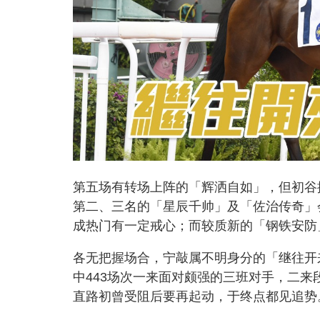
第五场有转场上阵的「辉洒自如」，但初谷
第二、三名的「星辰千帅」及「佐治传奇」
成热门有一定戒心；而较质新的「钢铁安防
各无把握场合，宁敲属不明身分的「继往开
中443场次一来面对颇强的三班对手，二
直路初曾受阻后要再起动，于终点都见追势