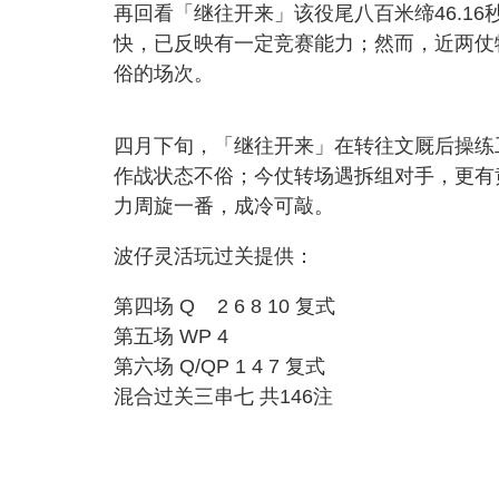
再回看「继往开来」该役尾八百米缔46.1
快，已反映有一定竞赛能力；然而，近两仗
俗的场次。
四月下旬，「继往开来」在转往文厩后操练
作战状态不俗；今仗转场遇拆组对手，更有
力周旋一番，成冷可敲。
波仔灵活玩过关提供：
第四场 Q 2 6 8 10 复式
第五场 WP 4
第六场 Q/QP 1 4 7 复式
混合过关三串七 共146注