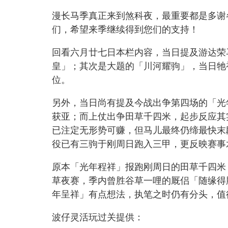
漫长马季真正来到煞科夜，最重要都是多谢
们，希望来季继续得到您们的支持！
回看六月廿七日本栏内容，当日提及游达荣
皇」；其次是大题的「川河耀驹」，当日牠
位。
另外，当日尚有提及今战出争第四场的「光
获亚；而上仗出争田草千四米，起步反应其
已注定无形势可赚，但马儿最终仍缔最快末
役已有三驹于刚周日跑入三甲，更反映赛事
原本「光年程祥」报跑刚周日的田草千四米
草夜赛，季内曾胜谷草一哩的厩侣「随缘得
年呈祥」有点想法，执笔之时仍有分头，值
波仔灵活玩过关提供：