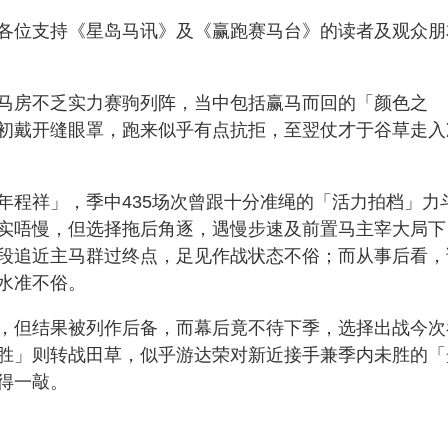
各位支持《星岛马讯》及《赢跑赛马台》的读者及观众朋
马房不乏实力赛驹列阵，当中包括赢马而回的「颜色之
初戴开缝眼罩，跑来似乎有点抗拒，至翌仗才于谷草走入
年程祥」，季中435场次曾跟十分准绳的「活力拍档」力
实唔慢，但选择拖后角逐，遇慢步速及前置马主宰大局下
段追近主马群过终点，足见作战状态不俗；而从事后看，
水准不俗。
，但结果被列作后备，而幕后竟不待下季，选择出战今次
胜」则转战田草，似乎游达荣对新近接手兼季内未胜的「
得一敲。