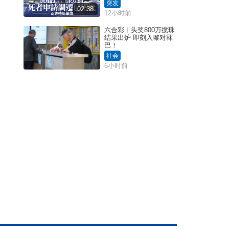
击伤者
突发
02:38
12小时前
六合彩︱头奖800万搅珠
结果出炉 即刻入嚟对冧
巴！
社会
6小时前