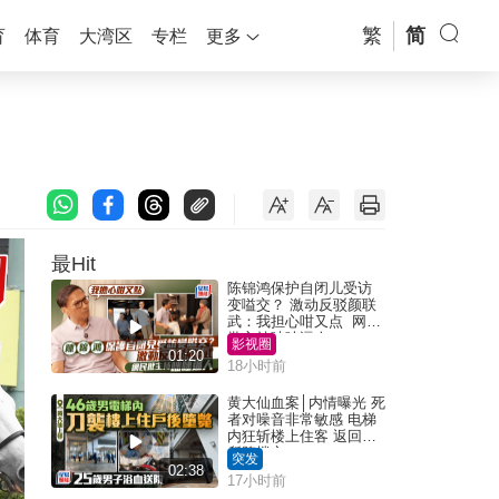
繁
简
育
体育
大湾区
专栏
更多
最Hit
陈锦鸿保护自闭儿受访
变嗌交？ 激动反驳颜联
武：我担心咁又点 网民
批主持咄咄逼人
影视圈
01:20
18小时前
黄大仙血案│内情曝光 死
者对噪音非常敏感 电梯
内狂斩楼上住客 返回住
所堕楼亡
突发
02:38
17小时前