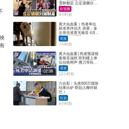
雪卵都迟 立定遗嘱分派
财产
影视圈
不
9小时前
黄大仙血案｜伤者单位
获准养伴侣犬 房署：多
次突击巡查无噪音 6月批
映
死者邨内调迁
突发
7小时前
有
黄大仙血案│死者预谋报
复噪音滋扰 听到楼上单
位拉铁闸声 携刀等䢂伏
击伤者
突发
02:38
12小时前
六合彩︱头奖800万搅珠
结果出炉 即刻入嚟对冧
巴！
社会
6小时前