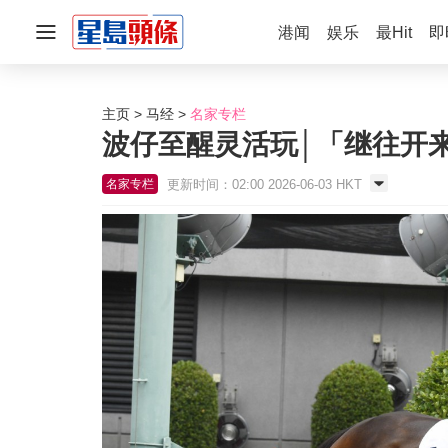
港闻
娱乐
最Hit
即
主页
马经
名家专栏
波仔至醒灵活玩│「继往开
更新时间：02:00 2026-06-03 HKT
名家专栏