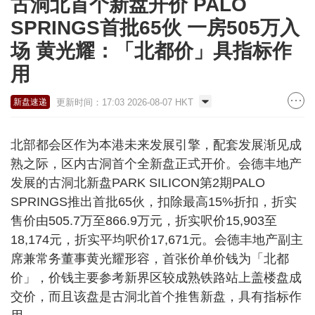
古洞北首个新盘开价 PALO
SPRINGS首批65伙 一房505万入
场 黄光耀：「北都价」具指标作
用
更新时间：17:03 2026-08-07 HKT
新盘速递
北部都会区作为本港未来发展引擎，配套发展渐见成
熟之际，区内古洞首个全新盘正式开价。会德丰地产
发展的古洞北新盘PARK SILICON第2期PALO
SPRINGS推出首批65伙，扣除最高15%折扣，折实
售价由505.7万至866.9万元，折实呎价15,903至
18,174元，折实平均呎价17,671元。会德丰地产副主
席兼常务董事黄光耀形容，首张价单价钱为「北都
价」，价钱主要参考新界区较成熟铁路站上盖楼盘成
交价，而且该盘是古洞北首个推售新盘，具有指标作