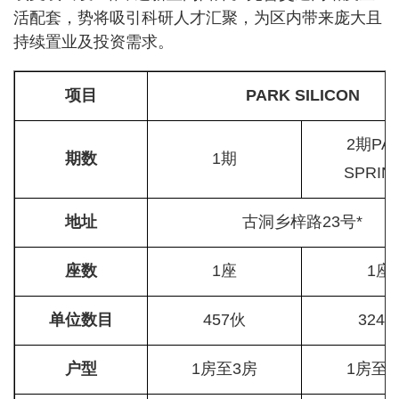
活配套，势将吸引科研人才汇聚，为区内带来庞大且
持续置业及投资需求。
项目
PARK SILICON
2期PA
期数
1期
SPRIN
地址
古洞乡梓路23号*
座数
1座
1座
单位数目
457伙
324
户型
1房至3房
1房至