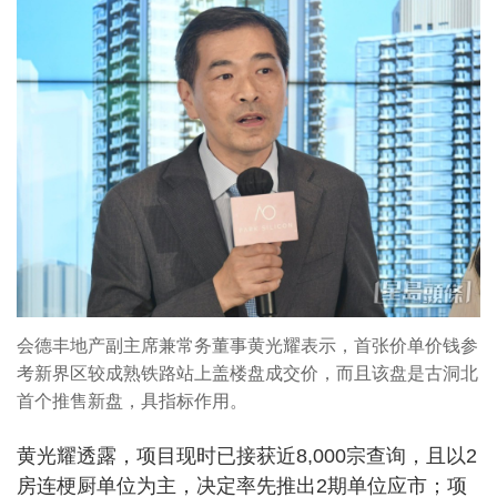
会德丰地产副主席兼常务董事黄光耀表示，首张价单价钱参
考新界区较成熟铁路站上盖楼盘成交价，而且该盘是古洞北
首个推售新盘，具指标作用。
黄光耀透露，项目现时已接获近8,000宗查询，且以2
房连梗厨单位为主，决定率先推出2期单位应市；项