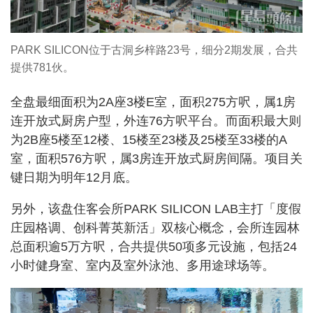
PARK SILICON位于古洞乡梓路23号，细分2期发展，合共
提供781伙。
全盘最细面积为2A座3楼E室，面积275方呎，属1房
连开放式厨房户型，外连76方呎平台。而面积最大则
为2B座5楼至12楼、15楼至23楼及25楼至33楼的A
室，面积576方呎，属3房连开放式厨房间隔。项目关
键日期为明年12月底。
另外，该盘住客会所PARK SILICON LAB主打「度假
庄园格调、创科菁英新活」双核心概念，会所连园林
总面积逾5万方呎，合共提供50项多元设施，包括24
小时健身室、室内及室外泳池、多用途球场等。