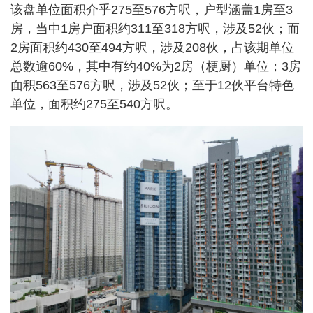
该盘单位面积介乎275至576方呎，户型涵盖1房至3
房，当中1房户面积约311至318方呎，涉及52伙；而
2房面积约430至494方呎，涉及208伙，占该期单位
总数逾60%，其中有约40%为2房（梗厨）单位；3房
面积563至576方呎，涉及52伙；至于12伙平台特色
单位，面积约275至540方呎。