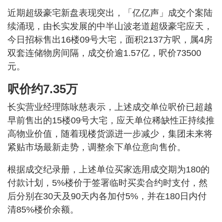
近期超级豪宅新盘表现突出，「亿亿声」成交个案陆
续涌现，由长实发展的中半山波老道超级豪宅应天，
今日招标售出16楼09号大宅，面积2137方呎，属4房
双套连储物房间隔，成交价逾1.57亿，呎价73500
元。
呎价约7.35万
长实营业经理陈咏慈表示，上述成交单位呎价已超越
早前售出的15楼09号大宅，应天单位稀缺性正持续推
高物业价值，随着现楼货源进一步减少，集团未来将
紧贴市场最新走势，调整余下单位意向售价。
根据成交纪录册，上述单位买家选用成交期为180的
付款计划，5%楼价于签署临时买卖合约时支付，然
后分别在30天及90天内各加付5%，并在180日内付
清85%楼价余额。