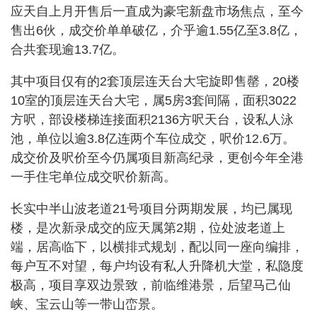
应天自上月开售后一直成为豪宅新盘市场焦点，至今
售出6伙，成交价单单破亿，介乎逾1.55亿至3.8亿，
合共套现逾13.7亿。
其中项目仅有的2套顶层连天台大宅旋即售罄，20楼
10室的顶层连天台大宅，属5房3套间隔，面积3022
方呎，部设楼梯连接面积2136方呎天台，设私人泳
池，单位以逾3.8亿连两个车位成交，呎价12.6万。
成交价及呎价至今仍属项目新高纪录，更创今年全港
一手住宅单位成交呎价新高。
长实中半山波老道21号项目分两期发展，均已属现
楼，是次新录成交的应天属第2期，位处波老道上
端，居高临下，以横排式规划，配以同一座向编排，
每户互不对望，每户均设有私人升降机大堂，私隐度
极高，项目享双边景致，前临维港景，后望马己仙
峡、宝云山等一带山峦景。