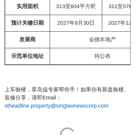
实用面积
313至604平方呎
311至57
预计关键日期
2027年9月30日
2027年12
发展商
会德丰地产
示范单位地址
待公布
上车验楼，星岛揾专家帮你手！如果你有新盘验楼、
装修分享，请即Email：
stheadline.property@singtaonewscorp.com