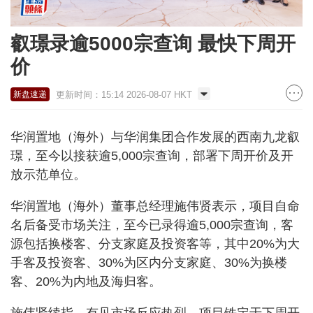
叡璟录逾5000宗查询 最快下周开
价
更新时间：15:14 2026-08-07 HKT
新盘速递
华润置地（海外）与华润集团合作发展的西南九龙叡
璟，至今以接获逾5,000宗查询，部署下周开价及开
放示范单位。
华润置地（海外）董事总经理施伟贤表示，项目自命
名后备受市场关注，至今已录得逾5,000宗查询，客
源包括换楼客、分支家庭及投资客等，其中20%为大
手客及投资客、30%为区内分支家庭、30%为换楼
客、20%为内地及海归客。
施伟贤续指，有见市场反应热烈，项目铁定于下周开