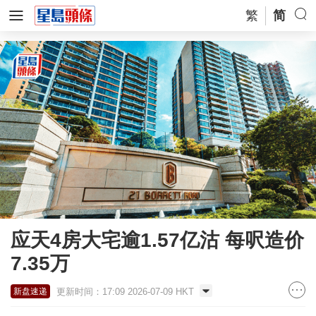
繁
简
应天4房大宅逾1.57亿沽 每呎造价
7.35万
更新时间：17:09 2026-07-09 HKT
新盘速递