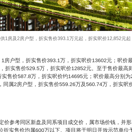
1房及2房户型，折实售价393.1万元起，折实呎价12,852元起
1房户型，折实售价393.1万，折实呎价13602元；呎价
，折实售价529.5万，折实呎价12852元。至于售价最高
折实售价587.8万，折实呎价约14695元；呎价最高分别为
，同属2房户型，折实售价559.26万及560.74万，折实呎
定价参考同区新盘及同系项目成交价，属市场价钱，并形
单位折实售价均属600万以下。项目将于明日开放示范单位