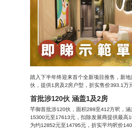
踏入下半年终迎来首个全新项目推售，新地
伙，提供1房及2房户型，折实售价393.1万元
首批涉120伙 涵盖1及2房
芊御首批涉120伙，面积289至412方呎，涵
15300元至17613元，扣除发展商提供最高
为约12852元至14795元，折实平均呎价14