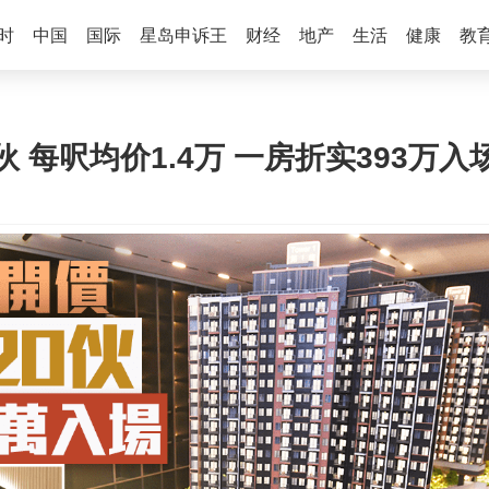
时
中国
国际
星岛申诉王
财经
地产
生活
健康
教
伙 每呎均价1.4万 一房折实393万入