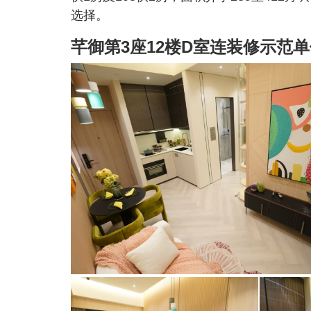
选择。
芊御第3座12楼D室连装修示范