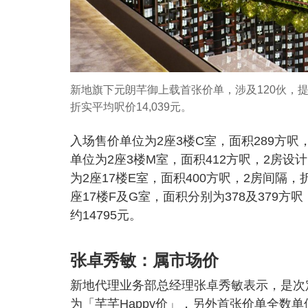
新地旗下元朗芊御上载首张价单，涉及120伙，提供
折实平均呎价14,039元。
入场售价单位为2座3楼C室，面积289方呎，
单位为2座3楼M室，面积412方呎，2房设计
为2座17楼E室，面积400方呎，2房间隔，
座17楼F及G室，面积分别为378及379方呎
约14795元。
张卓秀敏：属市场价
新地代理业务部总经理张卓秀敏表示，是次
为「芊芊Happy价」，另外首张价单全数