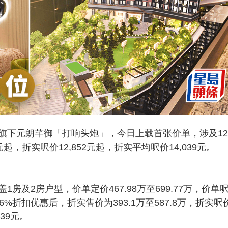
旗下元朗芊御「打响头炮」，今日上载首张价单，涉及12
起，折实呎价12,852元起，折实平均呎价14,039元。
盖1房及2房户型，价单定价467.98万至699.77万，价单
16%折扣优惠后，折实售价为393.1万至587.8万，折实呎
039元。