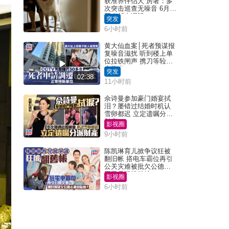
获准养伴侣犬 房署：多
次突击巡查无噪音 6月批
死者邨内调迁
突发
6小时前
黄大仙血案│死者预谋报
复噪音滋扰 听到楼上单
位拉铁闸声 携刀等䢂伏
击伤者
突发
02:38
11小时前
佘诗曼参加豪门婚宴拭
泪？屡错过结婚时机认
雪卵都迟 立定遗嘱分派
财产
影视圈
9小时前
陈凯琳育儿掀争议狂被
翻旧帐 搭电车霸位再引
公关灾难被批欠公德心
网民质疑扮贴地？
影视圈
6小时前