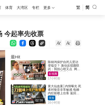
繁
简
育
体育
大湾区
专栏
更多
场 今起率先收票
最Hit
陈锦鸿保护自闭儿受访
变嗌交？ 激动反驳颜联
武：我担心咁又点 网民
批主持咄咄逼人
影视圈
01:20
17小时前
黄大仙血案│内情曝光 死
者对噪音非常敏感 电梯
内狂斩楼上住客 返回住
所堕楼亡
突发
02:38
16小时前