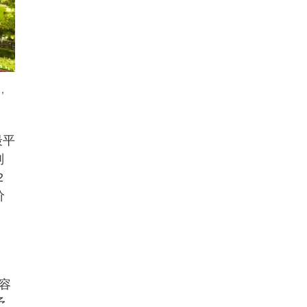
，
最平
则
2
价
容
予