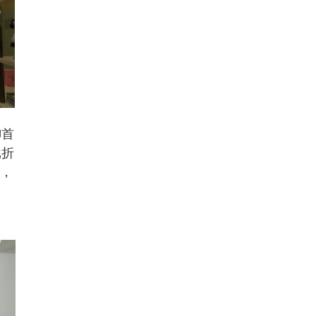
御首
批折
万，