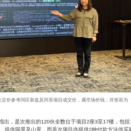
次定价参考同区新盘及同系项目成交价，属市场价钱，并形容为
出，是次推出的120伙全数位于项目2座3至17楼，包括1
2方呎，提供园景及山景，而是次项目亦提供2种付款方法供买