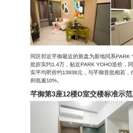
同区邻近芊御最近的新盘为新地同系PARK Y
批折实约1.4万，贴近PARK YOHO造价
实平均呎价约13938元，与芊御首批相若，
则低逾10%。
芊御第3座12楼D室交楼标准示