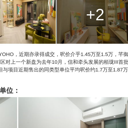
+2
OHO，近期亦录得成交，呎价介乎1.45万至1.5万，芊
，同区对上一个新盘为去年10月，信和牵头发展的栢珑III首
但与项目近期售出的同类型单位平均呎价约1.7万至1.87
范单位：