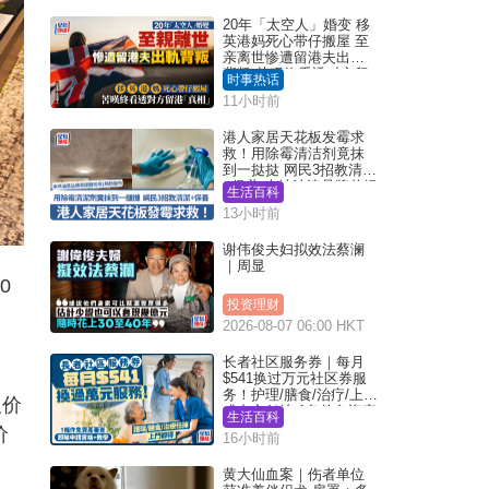
20年「太空人」婚变 移
英港妈死心带仔搬屋 至
亲离世惨遭留港夫出轨
背叛 苦叹终看透对方留
时事热话
港「真相」｜Juicy叮
11小时前
港人家居天花板发霉求
救！用除霉清洁剂竟抹
到一挞挞 网民3招教清洁
+保养 本地油漆品牌曾提
生活百科
醒勿用1物防变色
13小时前
谢伟俊夫妇拟效法蔡澜
｜周显
0
投资理财
2026-08-07 06:00 HKT
长者社区服务券｜每月
$541换过万元社区券服
务！护理/膳食/治疗/上门
呎价
或中心任拣 1条件免资产
生活百科
审查（附申请资格及教
价
16小时前
学）
黄大仙血案｜伤者单位