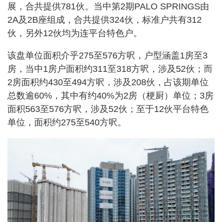
展，合共提供781伙。当中第2期PALO SPRINGS由
2A及2B座组成，合共提供324伙，标准户共有312
伙，另外12伙均为连平台特色户。
该盘单位面积介乎275至576方呎，户型涵盖1房至3
房，当中1房户面积约311至318方呎，涉及52伙；而
2房面积约430至494方呎，涉及208伙，占该期单位
总数逾60%，其中有约40%为2房（梗厨）单位；3房
面积563至576方呎，涉及52伙；至于12伙平台特色
单位，面积约275至540方呎。