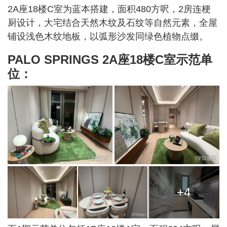
2A座18楼C室为蓝本搭建，面积480方呎，2房连梗
厨设计，大宅结合天然木纹及石纹等自然元素，全屋
铺设浅色木纹地板，以弧形沙发同绿色植物点缀。
PALO SPRINGS 2A座18楼C室示范单
位：
+4