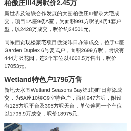
柏傲庄III4房呎价2.45万
新世界及港铁合作发展的大围柏傲庄III都录大宅成
交，项目1A座9楼A室，为面积991方呎的4房1套户
型，以2428万成交，呎价约24501元。
同系西贡现楼豪宅项目傲泷昨日亦添成交，位于C座
Garden Duplex 6号复式户，面积2699方呎，附设有
444方呎花园，连2个车位以4602.5万售出，呎价
17053元。
Wetland特色户1796万售
新地天水围Wetland Seasons Bay第1期昨日亦添成
交，为5A座10楼C9室特色户，面积947方呎，附设
有125方呎平台及395方呎天台，单位连同一个车位
以1796.9万成交，呎价18975元。