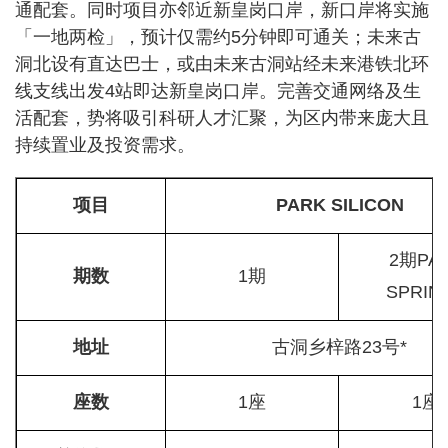
通配套。同时项目亦邻近新皇岗口岸，新口岸将实施
「一地两检」，预计仅需约5分钟即可通关；未来古
洞北设有直达巴士，或由未来古洞站经未来港铁北环
线支线出发4站即达新皇岗口岸。完善交通网络及生
活配套，势将吸引科研人才汇聚，为区内带来庞大且
持续置业及投资需求。
项目
PARK SILICON
2期PA
期数
1期
SPRIN
地址
古洞乡梓路23号*
座数
1座
1座