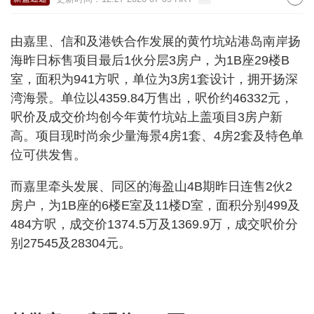
由嘉里、信和及港铁合作发展的黄竹坑站港岛南岸扬
海昨日标售项目最后1伙分层3房户，为1B座29楼B
室，面积为941方呎，单位为3房1套设计，拥开扬深
湾海景。单位以4359.84万售出，呎价约46332元，
呎价及成交价均创今年黄竹坑站上盖项目3房户新
高。项目现时尚余少量海景4房1套、4房2套及特色单
位可供发售。
而嘉里牵头发展、同区的海盈山4B期昨日连售2伙2
房户，为1B座的6楼E室及11楼D室，面积分别499及
484方呎，成交价1374.5万及1369.9万，成交呎价分
别27545及28304元。