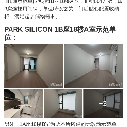
而1期示范单位包括1B座18楼A室，面积604方呎，属
3房连梗厨间隔，单位特设玄关，门后贴心配置收纳
柜，满足起居储物需求。
PARK SILICON 1B座18楼A室示范单
位：
+3
另外，1A座18楼B室为蓝本所搭建的无改动示范单