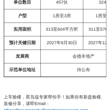
单位数目
457伙
324
户型
1房至3房
1房至
实用面积
313至604平方呎
311至57
预计关键日期
2027年9月30日
2027年12
发展商
会德丰地产
示范单位地址
待公布
上车验楼，星岛揾专家帮你手！如果你有新盘验楼、
装修分享，请即Email：