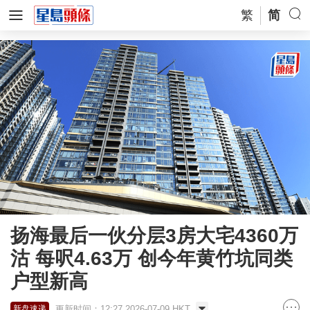
繁
简
扬海最后一伙分层3房大宅4360万
沽 每呎4.63万 创今年黄竹坑同类
户型新高
更新时间：12:27 2026-07-09 HKT
新盘速递