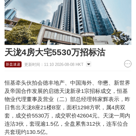
天泷4房大宅5530万招标沽
更新时间：11:10 2026-08-08 HKT
新盘速递
恒基牵头伙拍会德丰地产、中国海外、华懋、新世界
及帝国合作发展的启德天泷新录1宗招标成交，恒基
物业代理董事及营业（二）部总经理韩家辉表示，昨
日售出天泷8座21楼B室，面积1298方呎，属4房双
套，成交价5530万，成交呎价42604元。天泷一周内
连沽3伙，套现逾1.5亿，全盘累售312伙，连车位合
共套现约130.5亿。