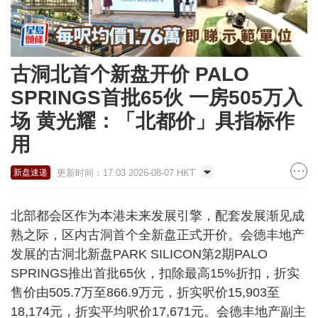
古洞北首个新盘开价 PALO
SPRINGS首批65伙 一房505万入
场 黄光耀：「北都价」具指标作
用
更新时间：17:03 2026-08-07 HKT
新盘速递
北部都会区作为本港未来发展引擎，配套发展渐见成
熟之际，区内古洞首个全新盘正式开价。会德丰地产
发展的古洞北新盘PARK SILICON第2期PALO
SPRINGS推出首批65伙，扣除最高15%折扣，折实
售价由505.7万至866.9万元，折实呎价15,903至
18,174元，折实平均呎价17,671元。会德丰地产副主