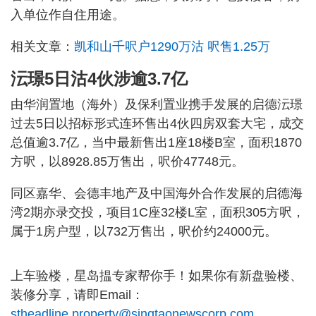
入单位作自住用途。
相关文章：
凯和山千呎户1290万沽 呎售1.25万
沄璟5日沽4伙涉逾3.7亿
由华润置地（海外）及保利置业携手发展的启德沄璟
过去5日以招标形式连环售出4伙四房双套大宅，成交
总值逾3.7亿，当中最新售出1座18楼B室，面积1870
方呎，以8928.85万售出，呎价47748元。
同区嘉华、会德丰地产及中国海外合作发展的启德海
湾2期亦录交投，项目1C座32楼L室，面积305方呎，
属于1房户型，以732万售出，呎价约24000元。
上车验楼，星岛揾专家帮你手！如果你有新盘验楼、
装修分享，请即Email：
stheadline.property@singtaonewscorp.com