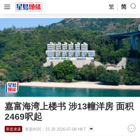
繁
简
嘉富海湾上楼书 涉13幢洋房 面积
2469呎起
更新时间：15:28 2026-07-08 HKT
新盘速递