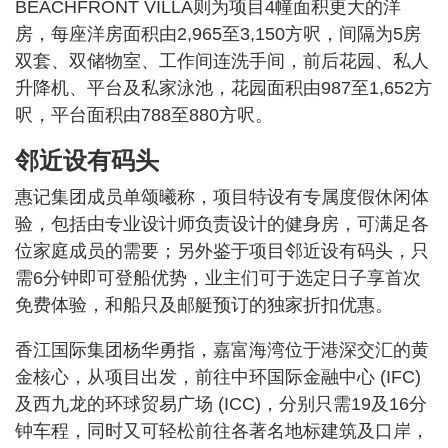
BEACHFRONT VILLA则为项目4幢面积更大的洋
房，每座洋房面积由2,965至3,150方呎，间隔为5房
双套、双储物室、工作间连洗手间，前后花园、私人
升降机、平台及私家泳池，花园面积由987至1,652方
呎，平台面积由788至880方呎。
邻近设有码头
惠记集团成员单颂曦称，项目特设有专属度假休闲体
验，包括由专业设计师负责设计的健身房，可满足各
位家庭成员的需要；另外鉴于项目邻近设有码头，只
需6分钟即可登船优势，业主们可于选定日子享首次
免费体验，和船只及邮艇预订的独家折扣优惠。
香江国际集团杨华勇指，嘉富海湾位于港深交汇的黄
金核心，从项目出发，前往中环国际金融中心 (IFC)
及西九龙的环球贸易广场 (ICC)，分别只需19及16分
钟车程，同时又可轻松前往各著名地标建筑及口岸，