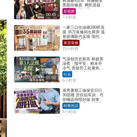
林淑敏4宗罪 撑滕丽名
黑面但够真 网民质疑：
真系咁一早被雪
影视圈
00:45
7小时前
一家三口住油塘280呎居
屋 35万装修间出两房 弧
形玻璃取代实墙 现代神
枱柜融入玄关
家居装修
15小时前
气温创历史新高 林超英
深夜「报平安」称未开
冷气 质疑劳工处暑热警
告「取消也没分别」
社会
01:02
6小时前
港男暑期工做保安日行
30层楼 苦叹似军训：冇
你哋谂得咁好做 前辈传
授揾笋工心得：你唔识
时事热话
拣盘啫｜Juicy叮
5小时前