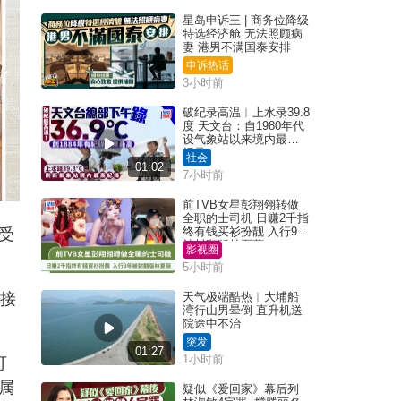
星岛申诉王 | 商务位降级
特选经济舱 无法照顾病
妻 港男不满国泰安排
申诉热话
3小时前
破纪录高温︱上水录39.8
度 天文台：自1980年代
设气象站以来境内最高
纪录
社会
01:02
7小时前
前TVB女星彭翔翎转做
全职的士司机 日赚2千指
终有钱买衫扮靓 入行9年
受
被封翻版林夏薇
影视圈
5小时前
，接
天气极端酷热︱大埔船
湾行山男晕倒 直升机送
院途中不治
突发
01:27
1小时前
可
属
疑似《爱回家》幕后列