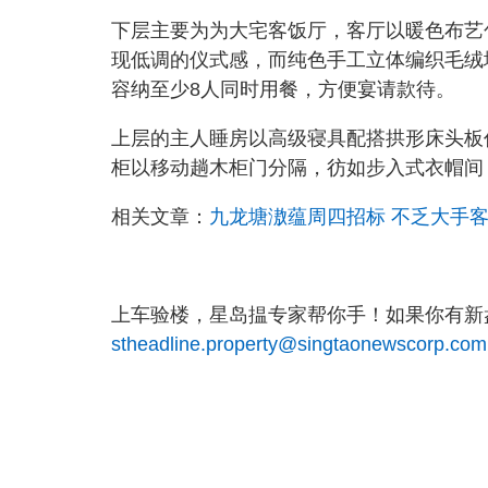
下层主要为为大宅客饭厅，客厅以暖色布艺
现低调的仪式感，而纯色手工立体编织毛绒
容纳至少8人同时用餐，方便宴请款待。
上层的主人睡房以高级寝具配搭拱形床头板
柜以移动趟木柜门分隔，彷如步入式衣帽间
相关文章：
九龙塘滶蕴周四招标 不乏大手客
上车验楼，星岛揾专家帮你手！如果你有新盘
stheadline.property@singtaonewscorp.com