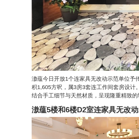
滶蕴今日开放1个连家具无改动示范单位予传
积1,605方呎，属3房3套连工作间套房
结合手工细节与天然材质，呈现隆重精致的
滶蕴5楼和6楼D2室连家具无改