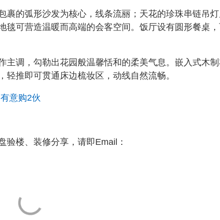
包裹的弧形沙发为核心，线条流丽；天花的珍珠串链吊灯
地毯可营造温暖而高端的会客空间。饭厅设有圆形餐桌，
作主调，勾勒出花园般温馨恬和的柔美气息。嵌入式木制
，轻推即可贯通床边梳妆区，动线自然流畅。
有意购2伙
验楼、装修分享，请即Email：