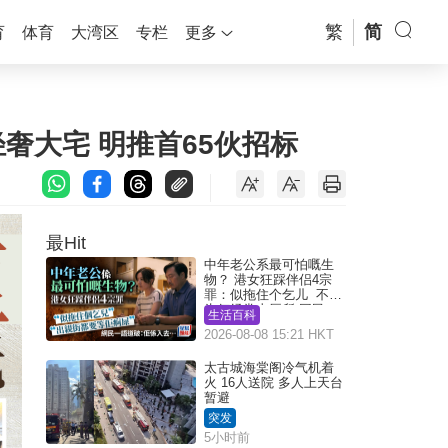
繁
简
育
体育
大湾区
专栏
更多
奢大宅 明推首65伙招标
最Hit
中年老公系最可怕嘅生
物？ 港女狂踩伴侣4宗
罪：似拖住个乞儿 不解
为何经常去厕所 网民一
生活百科
语道破
2026-08-08 15:21 HKT
太古城海棠阁冷气机着
火 16人送院 多人上天台
暂避
突发
5小时前