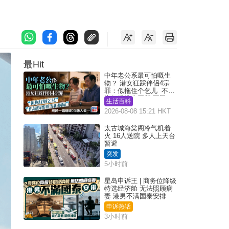
最Hit
中年老公系最可怕嘅生
物？ 港女狂踩伴侣4宗
罪：似拖住个乞儿 不解
为何经常去厕所 网民一
生活百科
语道破
2026-08-08 15:21 HKT
太古城海棠阁冷气机着
火 16人送院 多人上天台
暂避
突发
5小时前
星岛申诉王 | 商务位降级
特选经济舱 无法照顾病
妻 港男不满国泰安排
申诉热话
3小时前