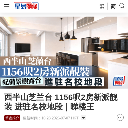
繁
简
西半山芝兰台 1156呎2房新派靓
装 进驻名校地段｜睇楼王
更新时间：10:28 2026-07-07 HKT
笋盘推介