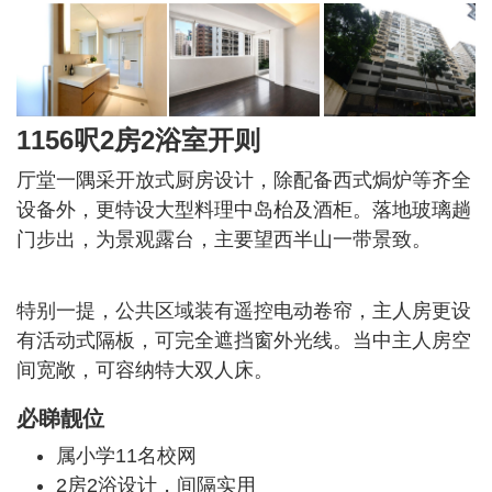
1156呎2房2浴室开则
厅堂一隅采开放式厨房设计，除配备西式焗炉等齐全
设备外，更特设大型料理中岛枱及酒柜。落地玻璃趟
门步出，为景观露台，主要望西半山一带景致。
特别一提，公共区域装有遥控电动卷帘，主人房更设
有活动式隔板，可完全遮挡窗外光线。当中主人房空
间宽敞，可容纳特大双人床。
必睇靓位
属小学11名校网
2房2浴设计，间隔实用