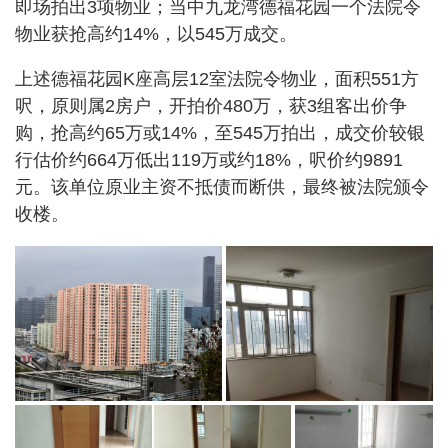
即场拍出3项物业；当中九龙湾德福花园一个法院令
物业获抢高约14%，以545万成交。
上述德福花园K座高层12室法院令物业，面积551方
呎，原则属2房户，开拍价480万，获3组客出价争
购，抢高约65万或14%，至545万拍出，成交价较银
行估价约664万低出119万或约18%，呎价约9891
元。该单位原业主资不抵债而断供，最终被法院颁令
收楼。