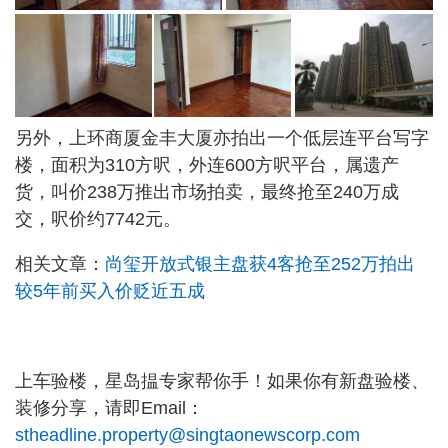
另外，上环商厦金丰大厦亦拍出一个低层连平台写字
楼，面积为310方呎，外连600方呎平台，属遗产
货，叫价238万推出市场拍卖，最终抢至240万成
交，呎价约7742元。
相关文章：
尚玺开放式银主盘获4客抢至252万拍出
较5年前买入价贬近五成
上车验楼，星岛揾专家帮你手！如果你有新盘验楼、
装修分享，请即Email：
stheadline.property@singtaonewscorp.com