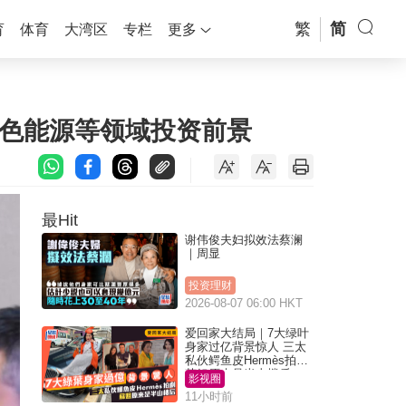
繁
简
育
体育
大湾区
专栏
更多
绿色能源等领域投资前景
最Hit
谢伟俊夫妇拟效法蔡澜
｜周显
投资理财
2026-08-07 06:00 HKT
爱回家大结局｜7大绿叶
身家过亿背景惊人 三太
私伙鳄鱼皮Hermès拍剧
苏姐原来是半山楼后
影视圈
11小时前