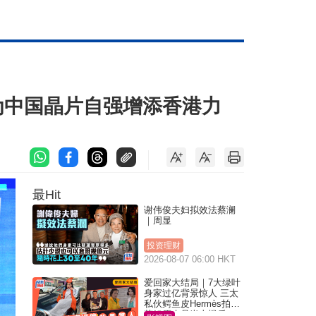
为中国晶片自强增添香港力
最Hit
谢伟俊夫妇拟效法蔡澜
｜周显
投资理财
2026-08-07 06:00 HKT
爱回家大结局｜7大绿叶
身家过亿背景惊人 三太
私伙鳄鱼皮Hermès拍剧
苏姐原来是半山楼后