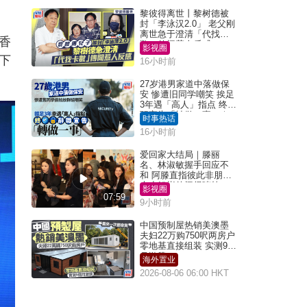
黎彼得离世丨黎树德被
封「李泳汉2.0」 老父刚
离世急于澄清「代找卡
香
数」传闻惹人反感
影视圈
下
16小时前
27岁港男家道中落做保
安 惨遭旧同学嘲笑 挨足
3年遇「高人」指点 终辞
职宣告「转做一事」｜
时事热话
Juicy叮
16小时前
爱回家大结局｜滕丽
名、林淑敏握手回应不
和 阿滕直指彼此非朋友
大小姐指传闻得啖笑
影视圈
07:59
9小时前
中国预制屋热销美澳墨
夫妇22万购750呎两房户
零地基直接组装 实测9个
月激赞
海外置业
2026-08-06 06:00 HKT