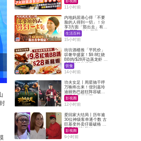
影视圈
11小时前
内地妈居港心得「不要
脸的人得到一切」！分
享3方面「豁出去」有著
数 网民：你好厉害
生活百科
15小时前
街坊酒楼推「平民价」
叹奢华盛宴！$9.8红烧
BB鸽/$28开边蒸龙虾 3
大晚餐超值优惠
饮食
14小时前
功夫女足丨周星驰千呼
万唤终出来！偕刘嘉玲
迪丽热巴超狂阵容破天
山
荒现身香港谢票
影视圈
封
12小时前
爱回家大结局丨历年逾
30位神级客串逐个数 古
巨基变外卖仔最破格 欧
阳震华情陷群姐
影视圈
模
9小时前