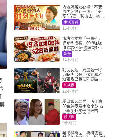
内地妈居港心得「不要
脸的人得到一切」！分
享3方面「豁出去」有著
数 网民：你好厉害
生活百科
15小时前
街坊酒楼推「平民价」
叹奢华盛宴！$9.8红烧
BB鸽/$28开边蒸龙虾 3
大晚餐超值优惠
饮食
14小时前
功夫女足丨周星驰千呼
万唤终出来！偕刘嘉玲
迪丽热巴超狂阵容破天
有
荒现身香港谢票
影视圈
今
12小时前
府
爱回家大结局丨历年逾
展
30位神级客串逐个数 古
巨基变外卖仔最破格 欧
阳震华情陷群姐
影视圈
9小时前
黎彼得离世丨黎树德被