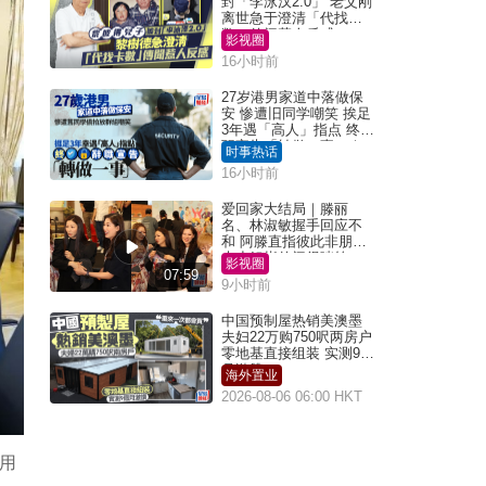
封「李泳汉2.0」 老父刚
离世急于澄清「代找卡
数」传闻惹人反感
影视圈
16小时前
27岁港男家道中落做保
安 惨遭旧同学嘲笑 挨足
3年遇「高人」指点 终辞
职宣告「转做一事」｜
时事热话
Juicy叮
16小时前
爱回家大结局｜滕丽
名、林淑敏握手回应不
和 阿滕直指彼此非朋友
大小姐指传闻得啖笑
影视圈
07:59
9小时前
中国预制屋热销美澳墨
夫妇22万购750呎两房户
零地基直接组装 实测9个
月激赞
海外置业
2026-08-06 06:00 HKT
利用