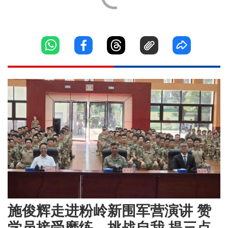
施俊辉走进粉岭新围军营演讲 赞
学员接受磨练、挑战自我 提三点