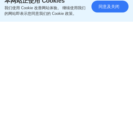
本网站正使用 Cookies
同意及关闭
我们使用 Cookie 改善网站体验。 继续使用我们
M+新展「设计啊！」周末逼爆 排
的网站即表示您同意我们的 Cookie 政策。
队两小时惹众怒 馆方致歉：持票
者可免费再入场
更新时间：18:10 2026-06-29 HKT
社会
西九文化区M+全新特别展览「设计啊！感受日常设
计之奇妙」上周六（6月27日）开幕，展览反应热
烈，吸引大批观众入场，昨日（28日）为第二日，不
过由于无限人流和分流入场时段，加上周日人头涌
涌，导致现场排队人士「打蛇饼」，多人不满并投诉
排队至少两小时才能进场。
有网民在社交平台发文诉苦，指一家早已购票，下午
3时排队，5时半才能入场，直言「仲要系因为六点就
快闭馆先放晒啲人入场，入面有得玩嘅又要再排队，