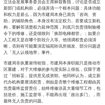
立法会发展事务委员会主席林筱鲁指，讨论是否成立
新部门或机构前，必须弄清一个根本问题：具体功能
和权力是甚么，因为市建局本身已肩负「咨询、资
助」的辅助角色，本身没有法定权力。若要成立新机
构，要解答清楚权力延伸范围，到底只负责强制验楼
令下的维修，还是细致到「换部电梯都管」；如要介
入工程又是在哪个阶段介入等。他强调权责必须清
晰，否则有可能重演宏福苑聆讯所揭发、部分问题进
入「无人认领地带」事件。
市建局非执董谢伟铨指，市建局本身职能只是推动市
区重建，对于大维修的参与度实际上很低，仅限于透
过「招标妥」提供意见或资助。他同样认为，成立新
代办机构要厘清权责，例如是否整个维修工程都由其
负责最终监督责任，始终维修涉及大量细节工作，包
括造价、施工监督等，不能再出现「政出多门」，而
最终无人负责的问题。