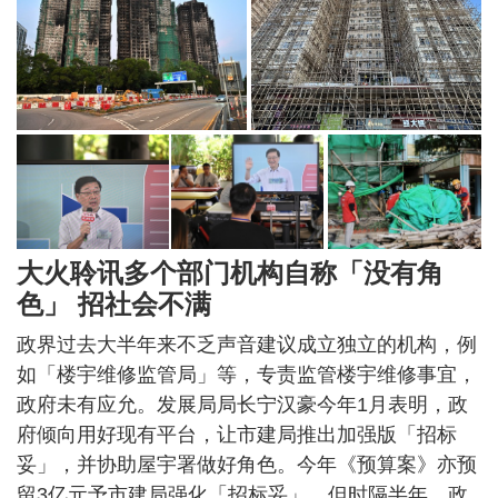
大火聆讯多个部门机构自称「没有角
色」 招社会不满
政界过去大半年来不乏声音建议成立独立的机构，例
如「楼宇维修监管局」等，专责监管楼宇维修事宜，
政府未有应允。发展局局长宁汉豪今年1月表明，政
府倾向用好现有平台，让市建局推出加强版「招标
妥」，并协助屋宇署做好角色。今年《预算案》亦预
留3亿元予市建局强化「招标妥」，但时隔半年，政