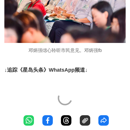
邓炳强缌心聆听市民意见。邓炳强fb
↓追踪《星岛头条》WhatsApp频道↓