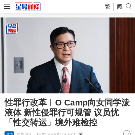
繁
简
性罪行改革︱O Camp向女同学泼
液体 新性侵罪行可规管 议员忧
「性交转运」境外难检控
更新时间：16:01 2026-07-07 HKT
政情