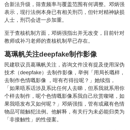
合新法升级，筛查频率与覆盖范围有何调整。邓炳强
表示，现行法例本身已有相关刑罚，但针对精神缺损
人士，刑罚会进一步加重。
至于查核机制方面，邓炳强指出并无改变，目前针对
教师或补习老师的查核机制早已存在。
葛珮帆关注deepfake制作影像
民建联议员葛珮帆关注，咨询文件没有提及使用深伪
技术（deepfake）去制作影像，举例「用局长嘅样，
去制作色情嘅影像 ，咁有冇得拉呢？」她续指，
「如果唔系话涉及系比任何人去睇，但系我就系用你
个样去制作，呢个色情嘅影像系我自己欣赏㗎啫，如
果我唔发布又如何呢？」邓炳强指，管有或藏有色情
物品可能触犯法例。他解释，有关行为未必能归类为
「非接触性」的性侵案。