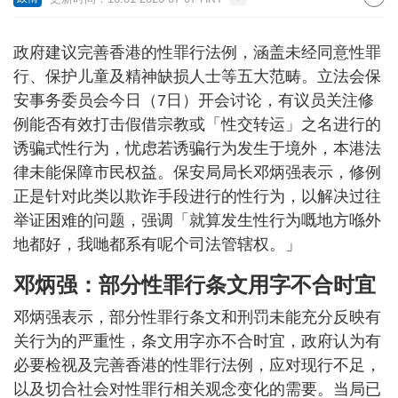
政府建议完善香港的性罪行法例，涵盖未经同意性罪
行、保护儿童及精神缺损人士等五大范畴。立法会保
安事务委员会今日（7日）开会讨论，有议员关注修
例能否有效打击假借宗教或「性交转运」之名进行的
诱骗式性行为，忧虑若诱骗行为发生于境外，本港法
律未能保障市民权益。保安局局长邓炳强表示，修例
正是针对此类以欺诈手段进行的性行为，以解决过往
举证困难的问题，强调「就算发生性行为嘅地方喺外
地都好，我哋都系有呢个司法管辖权。」
邓炳强：部分性罪行条文用字不合时宜
邓炳强表示，部分性罪行条文和刑罚未能充分反映有
关行为的严重性，条文用字亦不合时宜，政府认为有
必要检视及完善香港的性罪行法例，应对现行不足，
以及切合社会对性罪行相关观念变化的需要。当局已