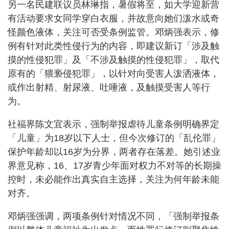
另一名民建联议员林琳指，暑假将至，如大学迎新营
有活动要求女同学穿白衣服，并故意向她们泼水或奇
怪颜色液体，关注可否受条例监管。邓炳强表示，修
例有针对此类性侵行为的内容，即建议新订「涉及触
摸的性侵犯罪」及「不涉及触摸的性侵犯罪」，取代
原有的「猥亵侵犯罪」，以针对向受害人泼洒液体，
或作出射精、射尿液、吐唾液，及触摸受害人等行
为。
社福界陈文宜表示，强制举报虐待儿童条例明确界定
「儿童」为18岁以下人士，但今次修订的「乱伦罪」
保护年龄却以16岁为分界，两者存在落差。她引述业
界意见称，16、17岁青少年面对权力不对等的长期操
控时，未必能作出真实自主选择，关注为何年龄未能
对齐。
邓炳强强调，两项条例针对情况不同，「强制举报条