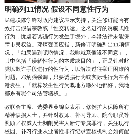
明确列11情况 假设不同意性行为
民建联陈学锋对政府建议表示支持，关注修订能否有
效打击假借宗教或「性交转运」之名进行的诱骗式性
行为，忧虑若诱骗行为发生于境外，本港法律未能保
障市民权益。邓炳强回应指，新修订明确列出11项情
况，「如果遇到呢啲情况，我哋就系假设不同意」，
其中包括「误解性行为的本质或目的」，正是针对此
类以欺诈手段进行的性行为，以解决过往举证困难的
问题。邓炳强强调，只要诱骗行为或实际性行为在香
港发生，「就算发生性行为嘅地方喺外地都好，我哋
都系有呢个司法管辖权。」
教联会主席、选委界黄锦良表示，修例扩大保障所有
精神缺损人士，并针对教师、补习导师、院舍职员等
照顾／权威人士剥削受害人新订专属罪行，关注现行
校园、补习行业从业者性罪行纪录查核机制会如何配