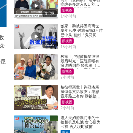
病缠身多次入ICU 刘銮
雄黄宗泽曾施援手
影视圈
01:25
14小时前
独家丨黎彼得因病离世
享年76岁 钟志光揭3月时
已中风 被封「鬼马词
收
人」与许冠杰多合作
影视圈
01:25
众
15小时前
独家丨卢宛茵揭黎彼得
房屋
最后时光：医院插喉有
痰讲唔到嘢 经典歌《浪
子心声》金句源自庙街
影视圈
睇相佬
7小时前
黎彼得离世丨许冠杰亲
撰悼念文忆故友：感恩
音乐路上有你 黎彼德曾
直认唔夹合作7年终拆伙
影视圈
2小时前
港人夫妇游澳门乘的士
拾相机及电池 贪心据为
己有 再入境时被捕
突发