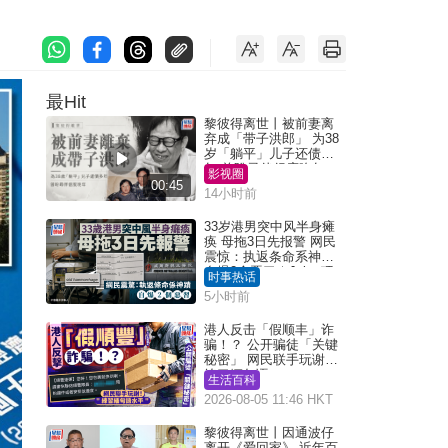
最Hit
黎彼得离世丨被前妻离
弃成「带子洪郎」 为38
岁「躺平」儿子还债多
年 曾盼寻伴侣度晚年
影视圈
00:45
14小时前
33岁港男突中风半身瘫
痪 母拖3日先报警 网民
震惊：执返条命系神迹
自爆2个恶习｜Juicy叮
时事热话
5小时前
港人反击「假顺丰」诈
骗！？ 公开骗徒「关键
秘密」 网民联手玩谢：
练习缅甸语
生活百科
2026-08-05 11:46 HKT
黎彼得离世丨因通波仔
离开《爱回家》 近年百