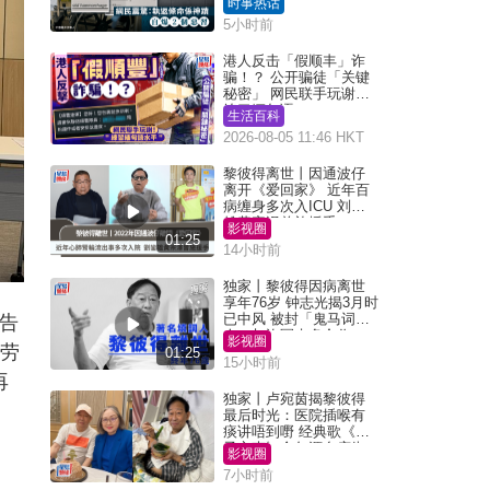
时事热话
5小时前
港人反击「假顺丰」诈
骗！？ 公开骗徒「关键
秘密」 网民联手玩谢：
练习缅甸语
生活百科
2026-08-05 11:46 HKT
黎彼得离世丨因通波仔
离开《爱回家》 近年百
病缠身多次入ICU 刘銮
雄黄宗泽曾施援手
影视圈
01:25
14小时前
独家丨黎彼得因病离世
享年76岁 钟志光揭3月时
已中风 被封「鬼马词
报告
人」与许冠杰多合作
影视圈
。劳
01:25
15小时前
再
独家丨卢宛茵揭黎彼得
最后时光：医院插喉有
痰讲唔到嘢 经典歌《浪
子心声》金句源自庙街
影视圈
睇相佬
7小时前