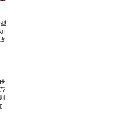
新型
加
政
保
劳
则
统