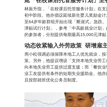
延「在校课后托管服务计划」至
林振升指，「在校课后托管服务计划」在支
初中阶段。他亦倡议延续新生婴儿奖励金计划
至64岁年龄群组开始出现「断崖式」急跌
津贴试行计划」，参考「中高龄就业计划」的
的参加者，分别提供每期最高15,000元
动态收紧输入外劳政策 研增雇
周小松强调必须保障本地工人优先就业，按
策。另外，他提议增设「支持本地失业劳工
向本地失业劳工提供过渡支援；而「餐饮业
业工友提供有条件的短期失业援助金。他亦
且按部就班优化公务员制度。