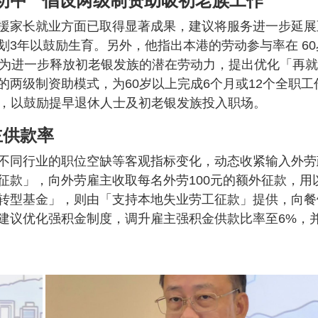
初中 倡设两级制资助吸初老族工作
援家长就业方面已取得显著成果，建议将服务进一步延展
3年以鼓励生育。另外，他指出本港的劳动参与率在 60
。为进一步释放初老银发族的潜在劳动力，提出优化「再
两级制资助模式，为60岁以上完成6个月或12个全职工
津贴，以鼓励提早退休人士及初老银发族投入职场。
主供款率
不同行业的职位空缺等客观指标变化，动态收紧输入外劳
征款」，向外劳雇主收取每名外劳100元的额外征款，用
转型基金」，则由「支持本地失业劳工征款」提供，向餐
建议优化强积金制度，调升雇主强积金供款比率至6%，