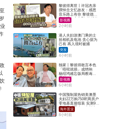
黎彼得离世丨许冠杰亲
至
撰悼念文忆故友：感恩
音乐路上有你 黎彼德曾
岁
直认唔夹合作7年终拆伙
影视圈
就业
2小时前
作
港人夫妇游澳门乘的士
拾相机及电池 贪心据为
己有 再入境时被捕
突发
4小时前
政
独家丨黎彼得敢言本色
「唔啱就插」成绝响
以
杨绍鸿难忘饭局教诲：
受益一生
影视圈
饮
6小时前
并
中国预制屋热销美澳墨
夫妇22万购750呎两房户
零地基直接组装 实测9个
月激赞「重来一次都会
海外置业
买」
8小时前