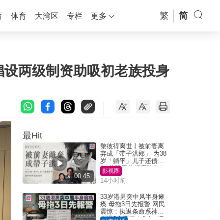
繁
简
育
体育
大湾区
专栏
更多
、倡设两级制资助吸初老族投身
最Hit
黎彼得离世丨被前妻离
弃成「带子洪郎」 为38
岁「躺平」儿子还债多
年 曾盼寻伴侣度晚年
影视圈
00:45
14小时前
33岁港男突中风半身瘫
痪 母拖3日先报警 网民
震惊：执返条命系神迹
自爆2个恶习｜Juicy叮