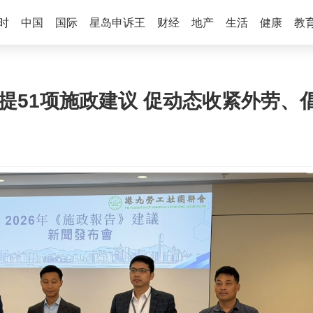
时
中国
国际
星岛申诉王
财经
地产
生活
健康
教
首提51项施政建议 促动态收紧外劳