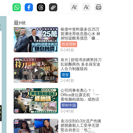
最Hit
银债中签料最多仅25万
曾渊沧荐收息股心水 林
昶恒提醒美债恐「赚息
蚀价」
投资理财
6小时前
有片│碧瑶湾赤膊男持刀
乱斩酿两伤 多名保安途
人合力制服疑凶
突发
01:07
2小时前
公司同事有离心？︱
Office座位露玄机 「一
看电脑枱就知」成热话
即时中国
5小时前
袁洁仪剖白3次流产伤痛
膀胱撕裂人工受孕无望
豁达劝老公「包二