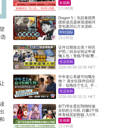
奶」：老咗有人照顾
影视圈
17小时前
Dragon 5｜失踪泰国男
团前成员遗体现湄南河
背包塞20公斤水泥砖死
望
因成谜
即时国际
的选
15小时前
证件过期急出境？特区
护照／回乡证快证申请
懒人包！资格/手续/费用
一文睇清
生活百科
2026-08-09 10:00 HKT
中年老公系最可怕嘅生
物？ 港女狂踩伴侣4宗
让
罪：似拖住个乞儿 不解
为何经常去厕所 网民一
生活百科
语道破
2026-08-08 15:21 HKT
读
前TVB女星彭翔翎转做
全职的士司机 日赚2千指
出
终有钱买衫扮靓 入行9年
和
被封翻版林夏薇
影视圈
21小时前