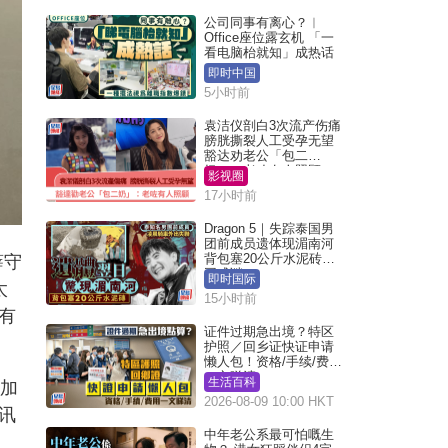
公司同事有离心？︱
Office座位露玄机 「一
看电脑枱就知」成热话
即时中国
5小时前
袁洁仪剖白3次流产伤痛
膀胱撕裂人工受孕无望
豁达劝老公「包二
奶」：老咗有人照顾
影视圈
17小时前
Dragon 5｜失踪泰国男
团前成员遗体现湄南河
背包塞20公斤水泥砖死
薛守
因成谜
即时国际
太
15小时前
有
证件过期急出境？特区
护照／回乡证快证申请
懒人包！资格/手续/费用
一文睇清
生活百科
，加
2026-08-09 10:00 HKT
讯
中年老公系最可怕嘅生