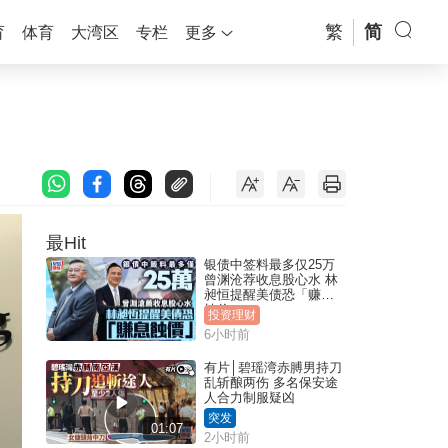
繁
简
育
体育
大湾区
专栏
更多
最Hit
银债中签料最多仅25万
曾渊沧荐收息股心水 林
昶恒提醒美债恐「赚息
蚀价」
投资理财
6小时前
有片│碧瑶湾赤膊男持刀
乱斩酿两伤 多名保安途
人合力制服疑凶
突发
01:07
2小时前