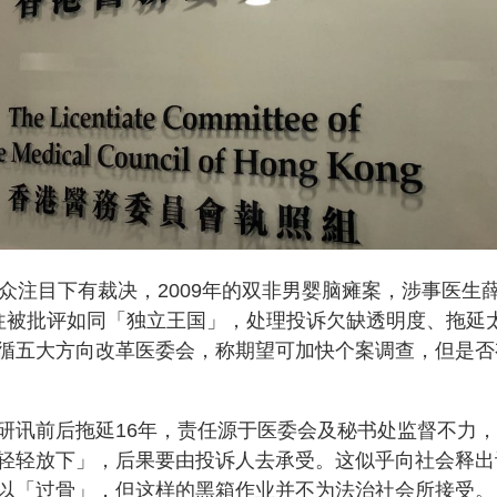
众注目下有裁决，2009年的双非男婴脑瘫案，涉事医生
往被批评如同「独立王国」，处理投诉欠缺透明度、拖延
循五大方向改革医委会，称期望可加快个案调查，但是否
研讯前后拖延16年，责任源于医委会及秘书处监督不力
轻轻放下」，后果要由投诉人去承受。这似乎向社会释出
以「过骨」，但这样的黑箱作业并不为法治社会所接受。