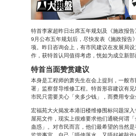
特首李家超昨日出席五年规划及《施政报告
9月公布五年规划后，尽快发表《施政报告
项。昨日咨询会上，有市民建议在发展局设
作，获特首认同值得考虑，恍如为成立新部
特首当面赞赏建议
本身是工程师的萧先生在会上提到，一般市
署」监察督导维修工程。特首形容建议有见
市民只需要关心「夹多少钱」，而费用专业
宏福苑大火揭发本港旧楼维修围标问题深入
屋苑文件，现实上很难要求他们通晓何谓「
蛊惑」。对市民而言，他们最希望的当然是
监管事宜，自己「唔使落水、又唔好被敲诈c