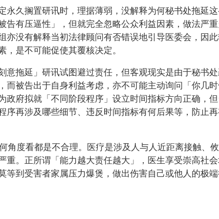
定永久搁置研讯时，理据薄弱，没解释为何秘书处拖延这
被告有压逼性」，但就完全忽略公众利益因素，做法严重
组亦没有解释当初法律顾问有否错误地引导医委会，因此
素，是不可能促使其覆核决定。
刻意拖延」研讯试图避过责任，但客观现实是由于秘书处
，而被告出于自身利益考虑，亦不可能主动询问「你几时
为政府拟就「不同阶段程序」设立时间指标方向正确，但
程序再涉及哪些细节、违反时间指标有何后果等，防止再
任何角度看都是不合理。医疗是涉及人与人近距离接触、
严重。正所谓「能力越大责任越大」，医生享受崇高社会
莫等到受害者家属压力爆煲，做出伤害自己或他人的极端