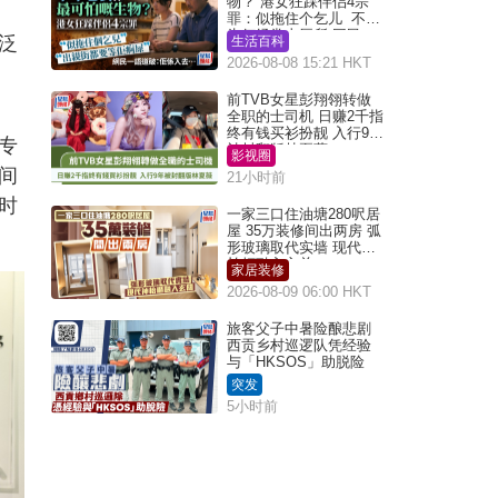
物？ 港女狂踩伴侣4宗
罪：似拖住个乞儿 不解
为何经常去厕所 网民一
泛
生活百科
语道破
2026-08-08 15:21 HKT
前TVB女星彭翔翎转做
全职的士司机 日赚2千指
终有钱买衫扮靓 入行9年
专
被封翻版林夏薇
影视圈
间
21小时前
时
一家三口住油塘280呎居
屋 35万装修间出两房 弧
形玻璃取代实墙 现代神
枱柜融入玄关
家居装修
2026-08-09 06:00 HKT
旅客父子中暑险酿悲剧
西贡乡村巡逻队凭经验
与「HKSOS」助脱险
突发
5小时前