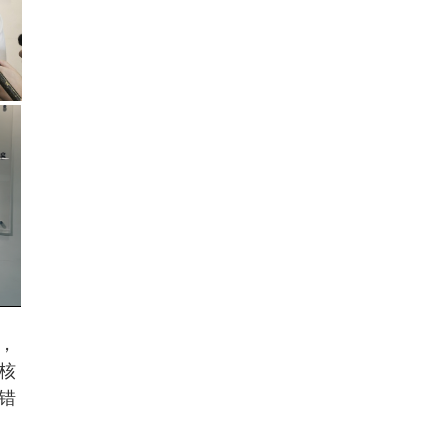
，
核
错