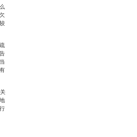
么
欠
较
疏
告
当
有
攸关
地
行