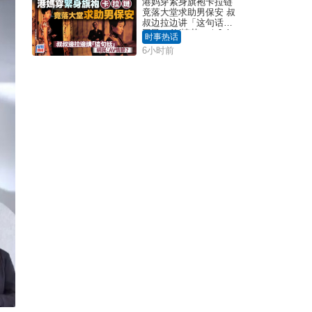
港妈穿紧身旗袍卡拉链
竟落大堂求助男保安 叔
叔边拉边讲「这句话」
网民：AV情节？｜Juicy
时事热话
叮
6小时前