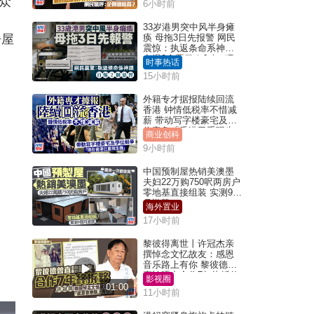
众
6小时前
33岁港男突中风半身瘫
房屋
痪 母拖3日先报警 网民
震惊：执返条命系神迹
自爆2个恶习｜Juicy叮
时事热话
15小时前
外籍专才据报陆续回流
香港 钟情低税率不惜减
薪 带动写字楼豪宅及学
位竞争「香港已重现生
商业创科
机」
9小时前
中国预制屋热销美澳墨
夫妇22万购750呎两房户
零地基直接组装 实测9个
月激赞
海外置业
17小时前
黎彼得离世丨许冠杰亲
撰悼念文忆故友：感恩
音乐路上有你 黎彼德曾
直认唔夹合作7年终拆伙
影视圈
01:00
11小时前