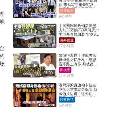
香港 钟情低税率不惜减
薪 带动写字楼豪宅及学
位竞争「香港已重现生
商业创科
理
机」
9小时前
地
中国预制屋热销美澳墨
夫妇22万购750呎两房户
零地基直接组装 实测9个
月激赞
海外置业
17小时前
金
构
黎彼得离世丨许冠杰亲
撰悼念文忆故友：感恩
场
音乐路上有你 黎彼德曾
直认唔夹合作7年终拆伙
影视圈
01:00
11小时前
港妈穿紧身旗袍卡拉链
竟落大堂求助男保安 叔
叔边拉边讲「这句话」
网民：AV情节？｜Juicy
时事热话
叮
6小时前