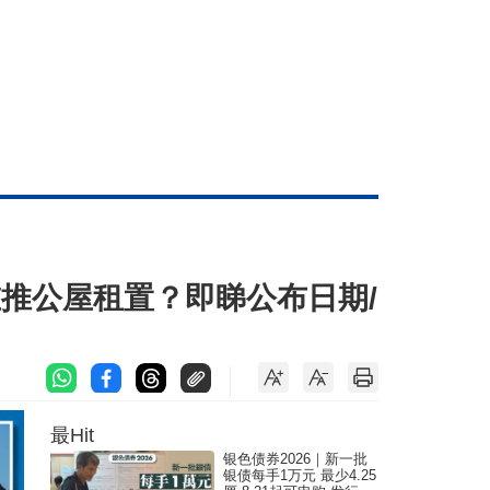
重推公屋租置？即睇公布日期/
最Hit
银色债券2026｜新一批
银债每手1万元 最少4.25