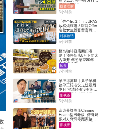
厘 8.21起可申购 发行金
额最多550亿
投资理财
6小时前
「你个frd废！」JUPAS
放榜炫耀港大医科Offer
名校女生嚣张留言惹众
怒 医学院澄清：宣称
时事热话
「40.5分获录取」不符事
5小时前
实｜Juicy叮
檀岛咖啡饼店回归港
岛！预告新店8月下旬太
古重开 年初结束80年历
史湾仔总店
饮食
7小时前
黎彼得离世丨儿子黎树
德停工陪老父走过最后
岁月 澄清经济没有困
难：传闻有夸张成份
影视圈
02:44
5小时前
佘诗曼疑胸压Chrome
Hearts型男老板 俯身疑
跟对方背脊零距离接触
收
网民惊呼：企侧边唔
影视圈
得？