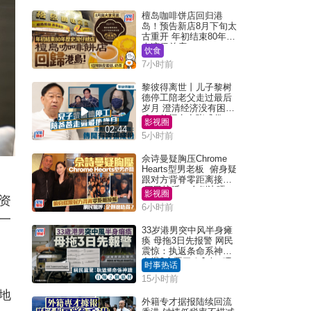
檀岛咖啡饼店回归港
岛！预告新店8月下旬太
古重开 年初结束80年历
史湾仔总店
饮食
7小时前
黎彼得离世丨儿子黎树
德停工陪老父走过最后
岁月 澄清经济没有困
难：传闻有夸张成份
影视圈
02:44
5小时前
佘诗曼疑胸压Chrome
Hearts型男老板 俯身疑
跟对方背脊零距离接触
网民惊呼：企侧边唔
影视圈
资
得？
6小时前
一
33岁港男突中风半身瘫
痪 母拖3日先报警 网民
震惊：执返条命系神迹
自爆2个恶习｜Juicy叮
时事热话
15小时前
地
外籍专才据报陆续回流