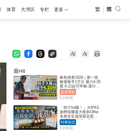
繁
简
育
体育
大湾区
专栏
更多
最Hit
银色债券2026｜新一批
银债每手1万元 最少4.25
厘 8.21起可申购 发行金
额最多550亿
投资理财
5小时前
「你个frd废！」JUPAS
放榜炫耀港大医科Offer
名校女生嚣张留言惹众
怒 医学院澄清：宣称
时事热话
「40.5分获录取」不符事
5小时前
实｜Juicy叮