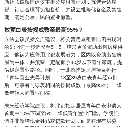
新社联谭镇国建议重推公屋租置计划，拣选合适屋
邨，订定合理可负担售价，并设立维修储备金及禁售
期，满足公屋居民的置业愿望。
放宽白表按揭成数至最高95%？
立法会议员梁文广建议，将公营房屋租售比例由现时
的6：4进一步调整至5：5，增加更多资助出售房屋供
应。他认为应善用北都发展潜力，区内以资助出售房
屋为主体，并预留一定配额予40岁以下青年家庭，提
供稳定置业路径。同时，于北都指定居屋项目推行
「青年置业先导计划」，18至39岁白表青年经审批
后，可享有与绿表相同的按揭成数（最高95%），降
低年轻人的置业门槛。
未来经济学院建议，将北都指定居屋青年白表申请人
首期由10%下调至5%，降低青年置业门槛。学院强
调并非新增现金补贴或贷款计划，而是在现有房委