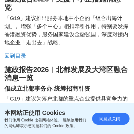
览
「G19」建议推出服务本地中小企的「组合出海计
划」。增强「多个中心」相扣牵引作用，特别要发挥
香港融资优势，服务国家建设金融强国，深度对接内
地企业「走出去」战略。
回到目录
施政报告2026︱北都发展及大湾区融合
消息一览
倡成立北都事务办 统筹招商引资
「G19」建议为落户北都的重点企业提供具竞争力的
土地及税务等优惠，以及持续、「贴身」的配套支援
本网站正使用 Cookies
服务，灵活处理土地面积和科研场地需求，避免因土
同意及关闭
我们使用 Cookie 改善网站体验。 继续使用我们
地供应「空窗期」导致企业流失。用好北都专属法
的网站即表示您同意我们的 Cookie 政策。
例，打通跨境「四流」，积极引入湾区标准对接试点