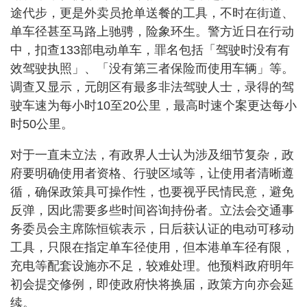
途代步，更是外卖员抢单送餐的工具，不时在街道、
单车径甚至马路上驰骋，险象环生。警方近日在行动
中，扣查133部电动单车，罪名包括「驾驶时没有有
效驾驶执照」、「没有第三者保险而使用车辆」等。
调查又显示，元朗区有最多非法驾驶人士，录得的驾
驶车速为每小时10至20公里，最高时速个案更达每小
时50公里。
对于一直未立法，有政界人士认为涉及细节复杂，政
府要明确使用者资格、行驶区域等，让使用者清晰遵
循，确保政策具可操作性，也要视乎民情民意，避免
反弹，因此需要多些时间咨询持份者。立法会交通事
务委员会主席陈恒镔表示，日后获认证的电动可移动
工具，只限在指定单车径使用，但本港单车径有限，
充电等配套设施亦不足，较难处理。他预料政府明年
初会提交修例，即使政府快将换届，政策方向亦会延
续。