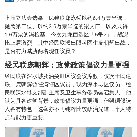
上届立法会选举，民建联郑泳舜以约6.4万票当选，
抛离第二位、以约3.6万票当选的梁文广，以及只得
1.6万票的冯检基。今次九龙西选区「5争2」，战况
比上届激烈，其中经民联派出眼科医生庞朝辉出战，
是否有力威胁两名现任议员？
经民联庞朝辉：政党政策倡议力量更强
经民联在深水埗及油尖旺区议会议席数，仅次于民建
联。庞朝辉曾任湾仔区议员，现为深水埗区议员，经
民联深水埗支部副主席及卫生事务委员会召集人，他
认为具备政党背景，政策倡议力量更强，但强调候选
人各有特色，选举亦不再纯粹比较政治光谱，个人特
点与能力更重要。