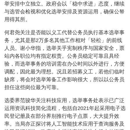
举安排中立独立。政府会以「稳中求进」态度，继续
与选管会检视和优化选举安排及资源运用，确保公帑
用得其所。
何君尧关注是否能以义工代替公务员执行基本选举事
务，尤其是那2万多名其他工作相对「轻松」的前线
人员。谢小华指，选举关乎宪制秩序与国家安全，票
站内各职位均有指定权责。公务员稳定可靠且具经
验，而选举事务的培训需在办公时间以外进行，方便
调配，因此最为理想。况且若招募义工，若他们临时
缺席，将会对选举筹备工作影响很大，所以以公务员
担任这些岗位最为可靠。
选委界范骏华关注科技应用，选举事务处表示已广泛
运用资讯科技简化流程，包括自2021年起采用电子选
民登记册及在部分界别推行电子点票，大大提升效
率。当局亦正探讨将人工智能技术应用于查询服务及