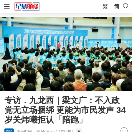
繁
简
专访．九龙西｜梁文广：不入政
党无立场捆绑 更能为市民发声 34
岁关炜曦拒认「陪跑」
更新时间：06:55 2025-12-02 HKT
政情