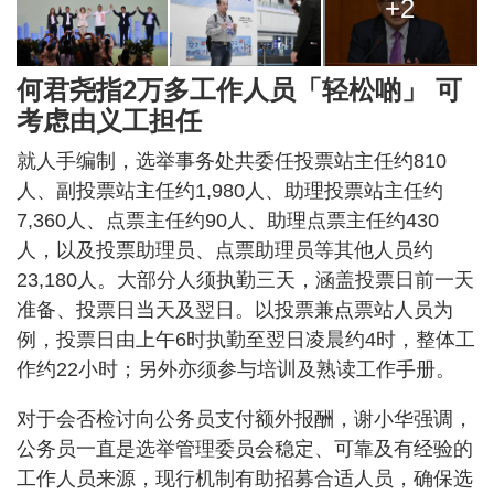
+2
何君尧指2万多工作人员「轻松啲」 可
考虑由义工担任
就人手编制，选举事务处共委任投票站主任约810
人、副投票站主任约1,980人、助理投票站主任约
7,360人、点票主任约90人、助理点票主任约430
人，以及投票助理员、点票助理员等其他人员约
23,180人。大部分人须执勤三天，涵盖投票日前一天
准备、投票日当天及翌日。以投票兼点票站人员为
例，投票日由上午6时执勤至翌日凌晨约4时，整体工
作约22小时；另外亦须参与培训及熟读工作手册。
对于会否检讨向公务员支付额外报酬，谢小华强调，
公务员一直是选举管理委员会稳定、可靠及有经验的
工作人员来源，现行机制有助招募合适人员，确保选