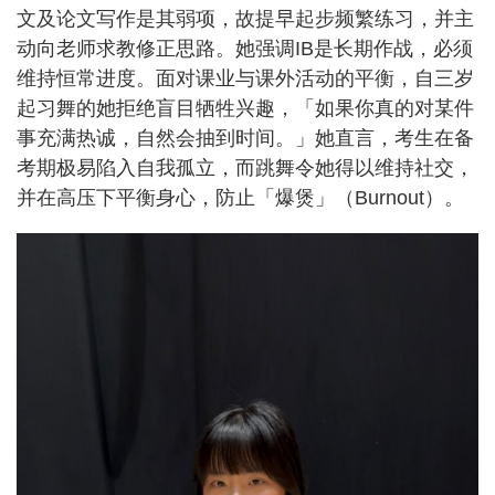
文及论文写作是其弱项，故提早起步频繁练习，并主
动向老师求教修正思路。她强调IB是长期作战，必须
维持恒常进度。面对课业与课外活动的平衡，自三岁
起习舞的她拒绝盲目牺牲兴趣，「如果你真的对某件
事充满热诚，自然会抽到时间。」她直言，考生在备
考期极易陷入自我孤立，而跳舞令她得以维持社交，
并在高压下平衡身心，防止「爆煲」（Burnout）。