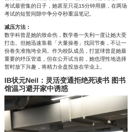
考试最密集的日子，她甚至只花15分钟用膳，在两场
考试的短暂间隙中争分夺秒重温笔记。
减压方法：
数学科曾是她的致命伤，数学卷一失利一度让她大受
打击。但她迅速靠着「大量操卷」找回节奏，不让一
份卷失准拖垮全局。作为校队成员，打篮球曾是她最
重要的纾压管道，但在公开试当前，她也理性地选择
暂时放下兴趣，将精力全盘投放在学业上。
IB状元Neil：灵活变通拒绝死读书 图书
馆温习避开家中诱惑