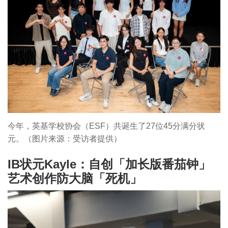
今年，英基学校协会（ESF）共诞生了27位45分满分状
元。（图片来源：受访者提供）
IB状元Kayle：自创「加长版番茄钟」
艺术创作防大脑「死机」