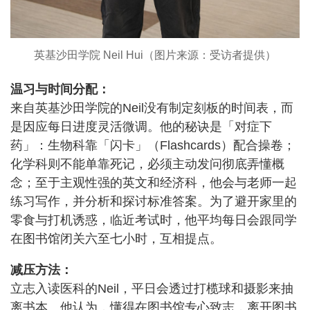
英基沙田学院 Neil Hui（图片来源：受访者提供）
温习与时间分配：
来自英基沙田学院的Neil没有制定刻板的时间表，而
是因应每日进度灵活微调。他的秘诀是「对症下
药」：生物科靠「闪卡」（Flashcards）配合操卷；
化学科则不能单靠死记，必须主动发问彻底弄懂概
念；至于主观性强的英文和经济科，他会与老师一起
练习写作，并分析和探讨标准答案。为了避开家里的
零食与打机诱惑，临近考试时，他平均每日会跟同学
在图书馆闭关六至七小时，互相提点。
减压方法：
立志入读医科的Neil，平日会透过打榄球和摄影来抽
离书本。他认为，懂得在图书馆专心致志，离开图书