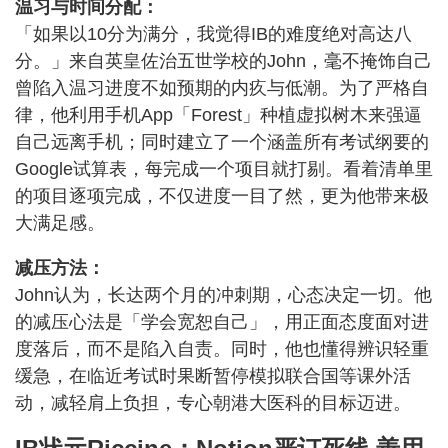
温习与时间分配：
「如果以10分为满分，我觉得IB的难度绝对高达八
分。」来自英皇佐治五世学校的John，毫不掩饰自己
曾陷入温习进度不如预期的内疚与低潮。为了严格自
律，他利用手机App「Forest」种植虚拟树木来强逼
自己远离手机；同时建立了一个涵盖所有考试纲要的
Google试算表，每完成一个项目就打剔。看着清单里
的项目逐项完成，不仅进度一目了然，更为他带来极
大满足感。
减压方法：
John认为，长达两个月的冲刺期，心态决定一切。他
的减压心法是「学会宽恕自己」，用正面态度面对进
度落后，而不是陷入自责。同时，他也懂得辨识轻重
缓急，在临近考试时果断暂停模拟联合国等课外活
动，减轻肩上负担，专心朝港大医科的目标迈进。