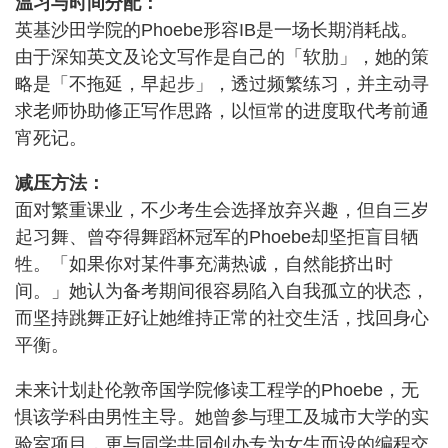
温习与时间分配：
英基沙田学院的Phoebe形容IB是一场长期消耗战。
由于深知英文及论文写作是自己的「软肋」，她的策
略是「不拖延，早起步」，透过频繁练习，并主动寻
求老师协助修正写作思路，以恒常的进度取代考前通
宵死记。
减压方法：
面对繁重课业，不少考生会选择放弃兴趣，但自三岁
起习舞、曾夺得舞蹈杯冠军的Phoebe却坚拒盲目牺
牲。「如果你对某件事充满热诚，自然能挤出时
间。」她认为备考期间很容易陷入自我孤立的状态，
而坚持跳舞正好让她维持正常的社交生活，找回身心
平衡。
未来计划赴伦敦帝国学院修读工程学的Phoebe，无
惧该学科由男性主导。她曾参与理工及城市大学的实
验室项目，更与同学共同创办专为女生而设的编程交