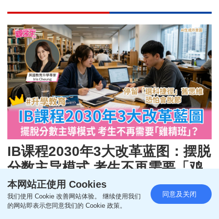
IB课程2030年3大改革蓝图：摆脱
分数主导模式 考生不再需要「鸡
精班」？｜海外升学
本网站正使用 Cookies
同意及关闭
我们使用 Cookie 改善网站体验。 继续使用我们
更新时间：07:15 2026-07-13 HKT
亲子
的网站即表示您同意我们的 Cookie 政策。