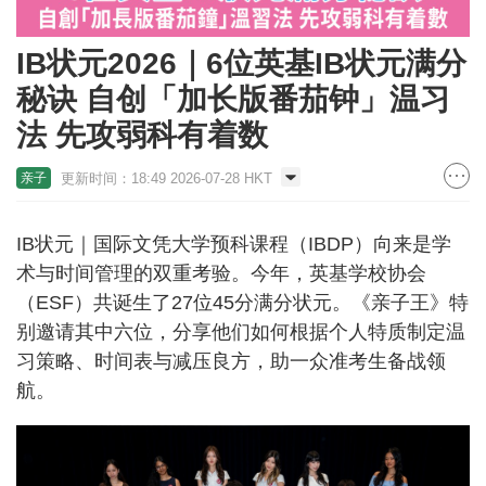
IB状元2026｜6位英基IB状元满分
秘诀 自创「加长版番茄钟」温习
法 先攻弱科有着数
更新时间：18:49 2026-07-28 HKT
亲子
IB状元｜国际文凭大学预科课程（IBDP）向来是学
术与时间管理的双重考验。今年，英基学校协会
（ESF）共诞生了27位45分满分状元。《亲子王》特
别邀请其中六位，分享他们如何根据个人特质制定温
习策略、时间表与减压良方，助一众准考生备战领
航。