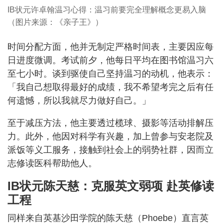
IB状元许卓翰温习心得：温习前要完全理解概念更易入脑
（图片来源：《亲子王》）
时间分配方面，他并无制定严格时间表，主要因应每
日进度微调。考试前夕，他每日平均在图书馆温习六
至七小时。谈到驱使自己坚持温习的动机，他表示：
「我自己想取得最好的成绩，我不希望考完之后有任
何遗憾，所以我就尽力做好自己。」
至于减压方法，他主要透过榄球、摄影等活动排解压
力。此外，他因对科学有兴趣，加上曾参与安老院及
派饭等义工服务，接触到社会上的弱势社群，因而立
志修读医科帮助他人。
IB状元陈天慈：克服英文弱项 赴英修读
工程
同样来自英基沙田学院的陈天慈（Phoebe）直言英