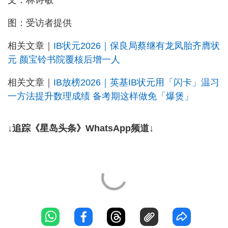
文：林诗敏
图：受访者提供
相关文章｜
IB状元2026｜保良局蔡继有龙凤胎齐膺状
元 颜宝铃书院覆核后增一人
相关文章｜
IB放榜2026｜英基IB状元用「闪卡」温习
一方法提升数理成绩 备考期这样做免「爆煲」
↓追踪《星岛头条》WhatsApp频道↓