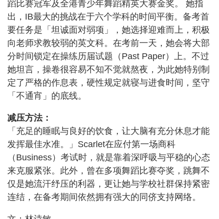
蹈比赛冠军及全港青少年舞蹈精英大赛金奖。 她指
出，IB最大的挑战在于六个学科的时间平衡。备考首
要任务是「坦诚面对弱项」，她选择迎难而上，积极
向老师求教较弱的英文科。在考前一天，她会将大部
分时间锁定在操练历届试题（Past Paper）上。不过
她坦言，操卷很容易不知不觉就熬夜，为此她特别制
定了严格的作息表，硬性规定就寝与进食时间，坚守
「不通宵」的底线。
减压方法：
「充足的睡眠与良好的饮食，让大脑有充分休息才能
发挥最佳水准。」Scarlet在应付第一场商科
（Business）考试时，就是靠着深呼吸与平稳的心态
来克服紧张。此外，曾在多项舞蹈比赛夺奖，跳舞不
仅是她流汗纾压的利器，更让她与学校社群保持紧密
连结，在备考期间依然拥有强大的同侪支持网络。