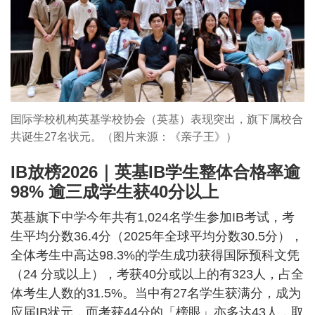
国际学校机构英基学校协会（英基）表现突出，旗下属校合
共诞生27名状元。（图片来源：《亲子王》）
IB放榜2026｜英基IB学生整体合格率逾
98% 逾三成学生获40分以上
英基旗下中学今年共有1,024名学生参加IB考试，考
生平均分数36.4分（2025年全球平均分数30.5分），
全体考生中高达98.3%的学生成功获得国际预科文凭
（24 分或以上），考获40分或以上的有323人，占全
体考生人数的31.5%。当中有27名学生获满分，成为
应届IB状元，而考获44分的「榜眼」亦多达43人，取