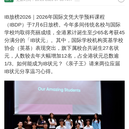
IB放榜2026｜2026年国际文凭大学预科课程
（IBDP）于7月6日放榜。今年多间传统名校与国际
学校均取得亮丽成绩，全港累计诞生至少65名考获45
分满分的「IB状元」。其中，国际学校机构英基学校
协会（英基）表现突出，旗下属校合共诞生27名状
元，人数较去年大幅增加12名，占全港状元总数逾
1/3。如何能成为IB状元？《亲子王》请来两位应届
IB状元分享温习心得。