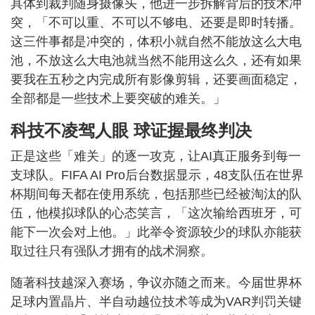
具体到裁判随身摄像头，他进一步拆解背后的技术冲
突，「不可以重、不可以不够电、还要是即时转播。
这三件事都是冲突的，体积小就自然不能放这么大电
池，不放这么大电池就当然不能用这么久，还有如果
要我在五秒之内完成所有影像剪辑，还要画面稳定，
全部都是一些技术上要突破的难关。」
科技不凌驾人眼 球证握最终判决
正是这些「难关」的逐一攻克，让AI真正服务到每一
支球队。FIFA AI Pro后台数据显示，48支队伍在世界
杯期间每天都在使用系统，包括那些已经被淘汰的队
伍，他模拟球队的心态笑言，「这次输给西班牙，可
能下一次会对上他。」此举令资源较少的球队亦能获
取过往只有强队才拥有的战术洞察。
随著科技越深入赛场，争议亦随之而来。今届世界杯
足球内置晶片、半自动越位技术等成为VAR判罚关键