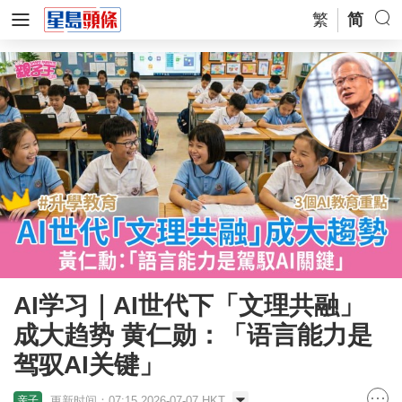
繁
简
AI学习｜AI世代下「文理共融」
成大趋势 黄仁勋：「语言能力是
驾驭AI关键」
更新时间：07:15 2026-07-07 HKT
亲子