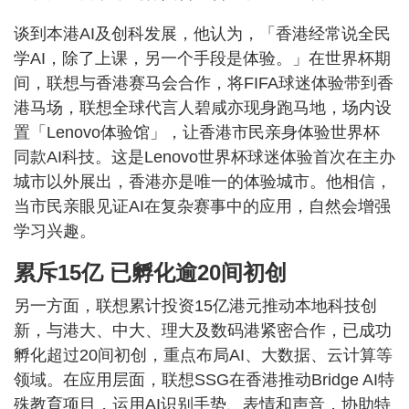
谈到本港AI及创科发展，他认为，「香港经常说全民
学AI，除了上课，另一个手段是体验。」在世界杯期
间，联想与香港赛马会合作，将FIFA球迷体验带到香
港马场，联想全球代言人碧咸亦现身跑马地，场内设
置「Lenovo体验馆」，让香港市民亲身体验世界杯
同款AI科技。这是Lenovo世界杯球迷体验首次在主办
城市以外展出，香港亦是唯一的体验城市。他相信，
当市民亲眼见证AI在复杂赛事中的应用，自然会增强
学习兴趣。
累斥15亿 已孵化逾20间初创
另一方面，联想累计投资15亿港元推动本地科技创
新，与港大、中大、理大及数码港紧密合作，已成功
孵化超过20间初创，重点布局AI、大数据、云计算等
领域。在应用层面，联想SSG在香港推动Bridge AI特
殊教育项目，运用AI识别手势、表情和声音，协助特