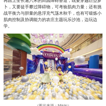
再踏上全长逾八米的田园障碍赛道，既要穿越巨型萝
卜，又要徒手攀过障碍物，可考验肌肉力量；还有挑
战平衡力与胆量的悬浮充气荡木秋千，也有可锻炼小
肌肉控制及协调能力的农庄主题玩乐沙池，边玩边
学。
（图片来源：Mikiki）