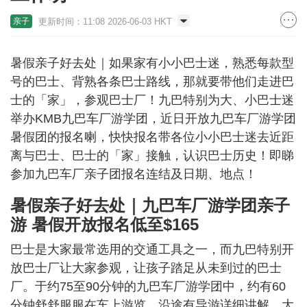
更新时间：11:08 2026-06-03 HKT
亲子
暑假亲子好去处｜如果家有小小巴士迷，熟悉每款型
号的巴士、背熟各条巴士路线，那就要带他们走进巴
士的「家」，参观巴士厂！九巴特别为大、小巴士迷
举办KMB九巴车厂游学团，近日开放九巴车厂游学团
暑假团的报名喇，快快报名带各位小小巴士迷去近距
离与巴士、巴士的「家」接触，认识巴士历史！即睇
参加九巴车厂亲子团报名连结及日期、地点！
暑假亲子好去处｜九巴车厂游学团亲子
游 暑假开放报名低至$165
巴士是大家最常选用的交通工具之一，而九巴特别开
放巴士厂让大家参观，让孩子踏足从未到过的巴士
厂。于约75至90分钟的九巴车厂游学团中，约有60
分钟舒舒服服在车上游览。沿途有导游详细讲解⁠，大