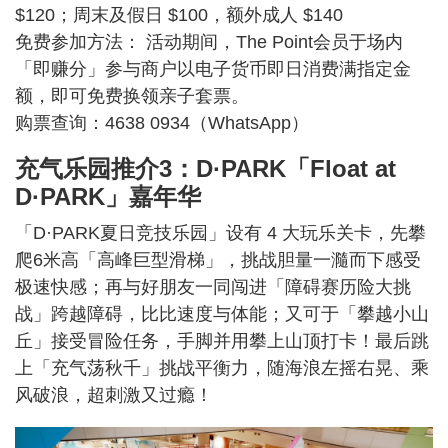
$120；周末及假日 $100，额外成人 $140
免费参加方法： 活动期间，The Point会员于场内
「即赚分」参与商户以电子货币即日消费满指定金
额，即可免费换领亲子套票。
购票查询：4638 0934（WhatsApp）
充气乐园推介3：D·PARK「Float at
D·PARK」嘉年华
「D·PARK夏日竞技乐园」设有 4 大玩乐关卡，先攀
爬6米高「高峰巨型滑梯」，挑战胆量一瀡而下感受
极速快感；再与好朋友一同闯进「障碍赛历险大挑
战」跨越障碍，比比速度与体能；又可于「攀越小山
丘」接受冒险任务，手脚并用攀上山顶打卡！最后跳
上「充气荡秋千」挑战平衡力，随海浪左摇右晃、乘
风破浪，超刺激又过瘾！