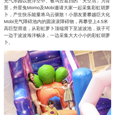
充气乐园以悬浮空中、被乌云遮挡的「天空岛」为背
景，外星兔Momo及Mobi邀请大家一起采集彩虹胡萝
卜，产生快乐能量将乌云驱散！小朋友要攀越巨大化
Mobi充气障碍池内的圆滚滚障碍物，再攀登上4.5米
高巨型滑道，从彩虹萝卜顶端滑下至波波池，孩子可
一边于波波海洋畅泳，一边采集大大小小的彩虹胡萝
卜。