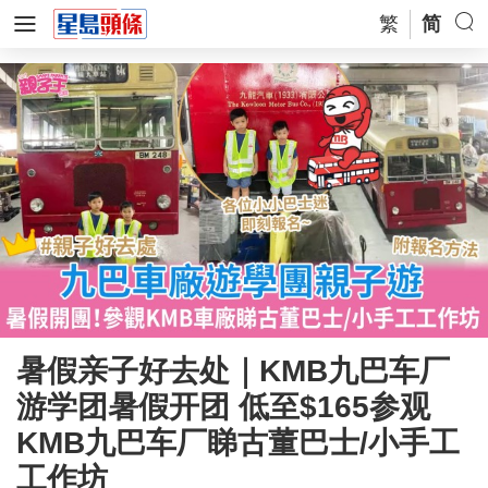
繁
简
暑假亲子好去处｜KMB九巴车厂
游学团暑假开团 低至$165参观
KMB九巴车厂睇古董巴士/小手工
工作坊