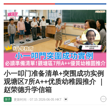
小一叩门准备清单+突围成功实例
观塘区7所A++优质幼稚园推介 ｜
赵荣德升学信箱
更新时间：07:15 2026-06-05 HKT
亲子