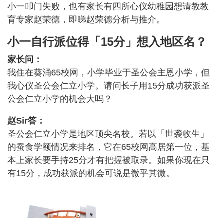
小一叩门失败，也有家长有四所心仪幼稚园想请教教
育专家赵荣德，即睇赵荣德分析与推介。
小一自行派位得「15分」想入地区名？
家长问：
我住在葵涌65校网，小学毕业于圣公会主恩小学，但
我心仪圣公会仁立小学。请问长子用15分成功获派圣
公会仁立小学的机会大吗？
赵Sir答：
圣公会仁立小学是地区顶尖名校。若以「世袭收生」
的蚕食学额情况来排名，它在65校网高居第一位，基
本上家长要手持25分才有把握被取录。如果你现在只
有15分，成功获派的机会可说是微乎其微。