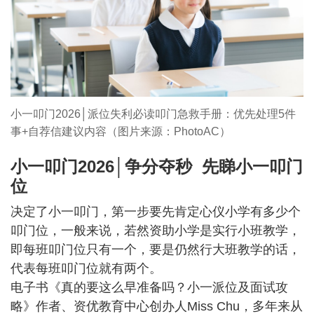
小一叩门2026│派位失利必读叩门急救手册：优先处理5件
事+自荐信建议内容（图片来源：PhotoAC）
小一叩门2026│争分夺秒 先睇小一叩门
位
决定了小一叩门，第一步要先肯定心仪小学有多少个
叩门位，一般来说，若然资助小学是实行小班教学，
即每班叩门位只有一个，要是仍然行大班教学的话，
代表每班叩门位就有两个。
电子书《真的要这么早准备吗？小一派位及面试攻
略》作者、资优教育中心创办人Miss Chu，多年来从