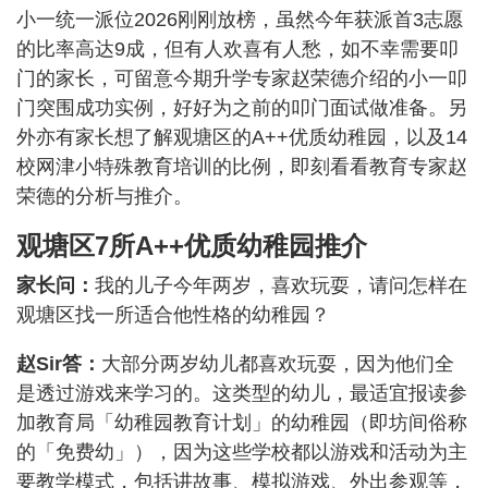
小一统一派位2026刚刚放榜，虽然今年获派首3志愿
的比率高达9成，但有人欢喜有人愁，如不幸需要叩
门的家长，可留意今期升学专家赵荣德介绍的小一叩
门突围成功实例，好好为之前的叩门面试做准备。另
外亦有家长想了解观塘区的A++优质幼稚园，以及14
校网津小特殊教育培训的比例，即刻看看教育专家赵
荣德的分析与推介。
观塘区7所A++优质幼稚园推介
家长问：
我的儿子今年两岁，喜欢玩耍，请问怎样在
观塘区找一所适合他性格的幼稚园？
赵Sir答：
大部分两岁幼儿都喜欢玩耍，因为他们全
是透过游戏来学习的。这类型的幼儿，最适宜报读参
加教育局「幼稚园教育计划」的幼稚园（即坊间俗称
的「免费幼」），因为这些学校都以游戏和活动为主
要教学模式，包括讲故事、模拟游戏、外出参观等，