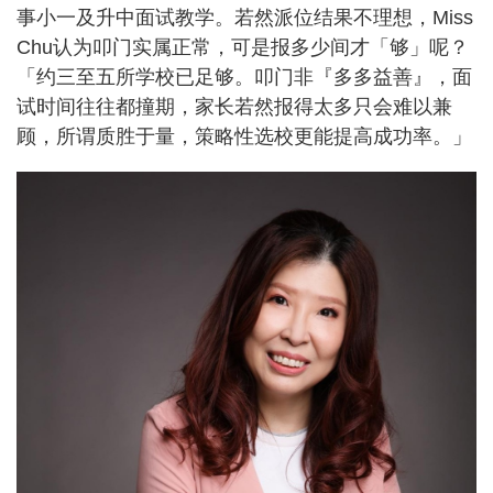
事小一及升中面试教学。若然派位结果不理想，Miss
Chu认为叩门实属正常，可是报多少间才「够」呢？
「约三至五所学校已足够。叩门非『多多益善』，面
试时间往往都撞期，家长若然报得太多只会难以兼
顾，所谓质胜于量，策略性选校更能提高成功率。」