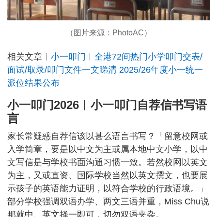
（图片来源：PhotoAC）
相关文章︳
小一叩门︳全港72间热门小学叩门交表/
面试/取录/叩门文件一文睇清 2025/26年度小一统一
派位结果公布
小一叩门2026︳小一叩门自荐信书写语
言
家长常疑惑自荐信该以甚么语言书写？「留意校网或
入学简章，要是以中文为主或属本地中文小学，以中
文写信是与学校书面沟通习惯一致。若然校网以英文
为主，又或直资、国际学校当然以英文撰文，也要展
示孩子的英语能力证明，以符合学校的行政语境。」
部分学校强调双语办学、两文三语并重，Miss Chu说
那就中、英文择一即可，切勿双语夹杂。