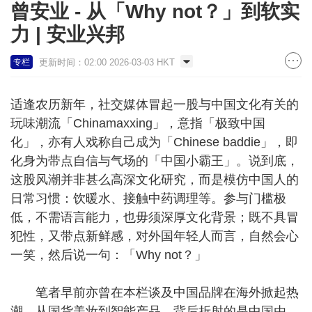
曾安业 - 从「Why not？」到软实
力 | 安业兴邦
更新时间：02:00 2026-03-03 HKT
专栏
适逢农历新年，社交媒体冒起一股与中国文化有关的
玩味潮流「Chinamaxxing」，意指「极致中国
化」，亦有人戏称自己成为「Chinese baddie」，即
化身为带点自信与气场的「中国小霸王」。说到底，
这股风潮并非甚么高深文化研究，而是模仿中国人的
日常习惯：饮暖水、接触中药调理等。参与门槛极
低，不需语言能力，也毋须深厚文化背景；既不具冒
犯性，又带点新鲜感，对外国年轻人而言，自然会心
一笑，然后说一句：「Why not？」
笔者早前亦曾在本栏谈及中国品牌在海外掀起热
潮，从国货美妆到智能产品，背后折射的是中国由