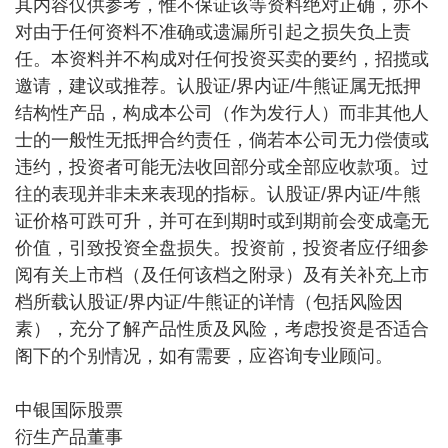
其内容仅供参考，惟不保证该等资料绝对正确，亦不
对由于任何资料不准确或遗漏所引起之损失负上责
任。本资料并不构成对任何投资买卖的要约，招揽或
邀请，建议或推荐。认股证/界内证/牛熊证属无抵押
结构性产品，构成本公司（作为发行人）而非其他人
士的一般性无抵押合约责任，倘若本公司无力偿债或
违约，投资者可能无法收回部分或全部应收款项。过
往的表现并非未来表现的指标。认股证/界内证/牛熊
证价格可跌可升，并可在到期时或到期前会变成毫无
价值，引致投资全盘损失。投资前，投资者应仔细参
阅有关上市档（及任何该档之附录）及有关补充上市
档所载认股证/界内证/牛熊证的详情（包括风险因
素），充分了解产品性质及风险，考虑投资是否适合
阁下的个别情况，如有需要，应咨询专业顾问。
中银国际股票
衍生产品董事