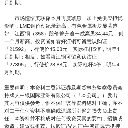
月到期。
市场憧憬美联储本月再度减息，加上受供应担忧
影响，LME铜价创纪录新高，有色金属板块显著造
好。江西铜（358）股价曾升逾一成高见34.44元，创
一个月新高。投资者如看好江铜可留意认购证
「21592」，行使价45.08元，实际杠杆5倍，明年4
月到期；相反，如看淡江铜可留意认沽证
「27395」，行使价28.88元，实际杠杆4倍，明年4
月到期。
重要声明：本资料由香港证券及期货事务监察委员会
持牌人中银国际亚洲有限公司（「本公司」）发出，
其内容仅供参考，惟不保证该等资料绝对正确，亦不
对由于任何资料不准确或遗漏所引起之损失负上责
任。本资料并不构成对任何投资买卖的要约，招揽或
邀请，建议或推荐。认股证/界内证/牛熊证属无抵押