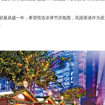
最鼎盛一年，希望营造浓厚节庆氛围，巩固香港作为亚
。