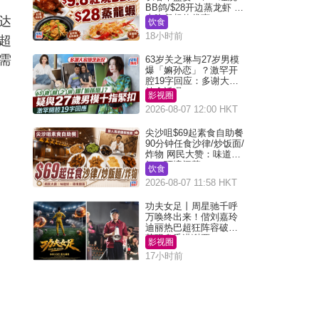
BB鸽/$28开边蒸龙虾 3
大晚餐超值优惠
达
饮食
18小时前
超
需
63岁关之琳与27岁男模
爆「嫲孙恋」？激罕开
腔19字回应：多谢大家
挂念近况
影视圈
2026-08-07 12:00 HKT
尖沙咀$69起素食自助餐
90分钟任食沙律/炒饭面/
炸物 网民大赞：味道
好，环境阔落
饮食
2026-08-07 11:58 HKT
功夫女足丨周星驰千呼
万唤终出来！偕刘嘉玲
迪丽热巴超狂阵容破天
荒现身香港谢票
影视圈
17小时前