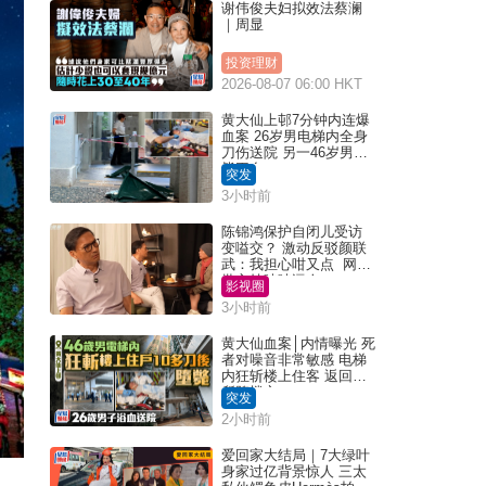
谢伟俊夫妇拟效法蔡澜
｜周显
投资理财
2026-08-07 06:00 HKT
黄大仙上邨7分钟内连爆
血案 26岁男电梯内全身
刀伤送院 另一46岁男倒
毙平台
突发
3小时前
陈锦鸿保护自闭儿受访
变嗌交？ 激动反驳颜联
武：我担心咁又点 网民
批主持咄咄逼人
影视圈
3小时前
黄大仙血案│内情曝光 死
者对噪音非常敏感 电梯
内狂斩楼上住客 返回住
所堕楼亡
突发
2小时前
爱回家大结局｜7大绿叶
身家过亿背景惊人 三太