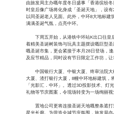
由旅发局主办嘅年度冬日盛事「香港缤纷冬
时皇后像广场将化身成「圣诞天地」，设有
以同圣诞老人见面。此外，中环8大地标建
满满圣诞气氛，点亮中环。
下周五开始，从港铁中环站K出口往皇后
着精美圣诞树装饰与玩具主题摆设嘅巨型圣
嘅圣诞市集，更会紧接于本月28日登场，
及应节精品，同时设有节日限定工作坊，让
中国银行大厦、中银大厦、终审法院大楼
大厦、渣打银行大厦，8幢中环地标建筑，将于
「光影汇．中环」。透过3D投影技术、灯
礼物等节庆图案，令现场转变为一场绚丽视
置地公司更将连接圣诞天地嘅整条遮打道
星光长廊。为营造全城节庆氛围，旅发局亦