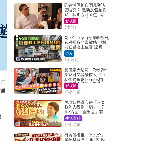
陈锦鸿保护自闭儿受访
变嗌交？ 激动反驳颜联
武：我担心咁又点 网民
批主持咄咄逼人
影视圈
3小时前
黄大仙血案│内情曝光 死
者对噪音非常敏感 电梯
内狂斩楼上住客 返回住
所堕楼亡
突发
2小时前
爱回家大结局｜7大绿叶
身家过亿背景惊人 三太
私伙鳄鱼皮Hermès拍剧
当日
苏姐原来是半山楼后
影视圈
达通
16小时前
内地妈居港心得「不要
脸的人得到一切」！分
享3方面「豁出去」有著
用
数 网民：你好厉害
生活百科
19小时前
街坊酒楼推「平民价」
叹奢华盛宴！$9.8红烧