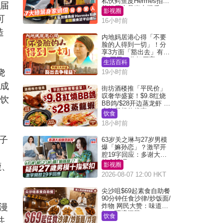
私伙鳄鱼皮Hermès拍剧
，届
苏姐原来是半山楼后
影视圈
可
16小时前
造
内地妈居港心得「不要
脸的人得到一切」！分
享3方面「豁出去」有著
数 网民：你好厉害
生活百科
绕
19小时前
组成
街坊酒楼推「平民价」
叹奢华盛宴！$9.8红烧
餐饮
BB鸽/$28开边蒸龙虾 3
大晚餐超值优惠
饮食
18小时前
子
63岁关之琳与27岁男模
爆「嫲孙恋」？激罕开
腔19字回应：多谢大家
挂念近况
影视圈
鹿、
2026-08-07 12:00 HKT
尖沙咀$69起素食自助餐
90分钟任食沙律/炒饭面/
漫
炸物 网民大赞：味道
好，环境阔落
饮食
共