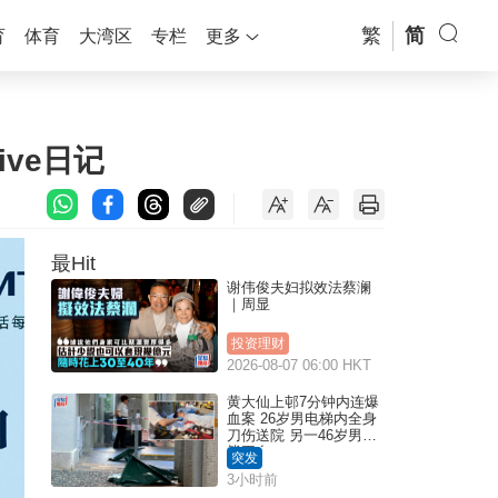
繁
简
育
体育
大湾区
专栏
更多
ive日记
最Hit
谢伟俊夫妇拟效法蔡澜
｜周显
投资理财
2026-08-07 06:00 HKT
黄大仙上邨7分钟内连爆
血案 26岁男电梯内全身
刀伤送院 另一46岁男倒
毙平台
突发
3小时前