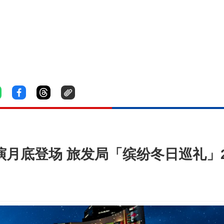
光影汇演月底登场 旅发局「缤纷冬日巡礼」