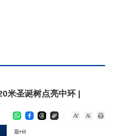
20米圣诞树点亮中环 |
最Hit