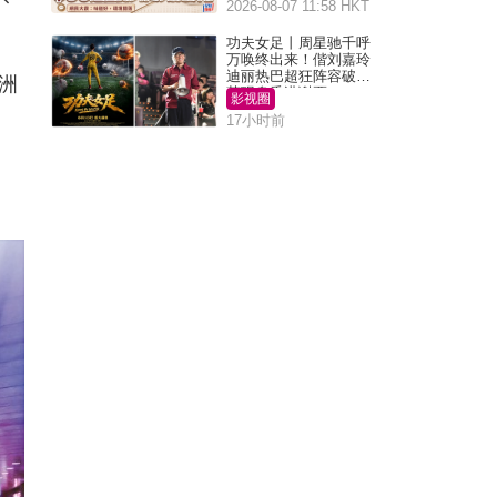
2026-08-07 11:58 HKT
功夫女足丨周星驰千呼
万唤终出来！偕刘嘉玲
迪丽热巴超狂阵容破天
洲
荒现身香港谢票
影视圈
17小时前