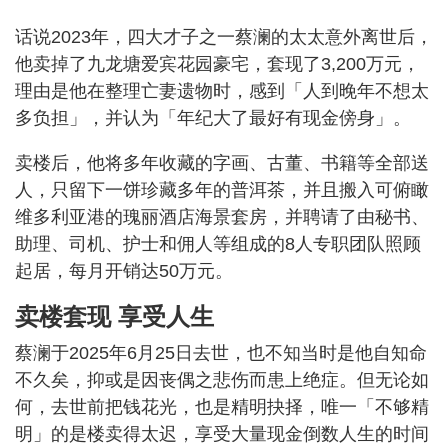
话说2023年，四大才子之一蔡澜的太太意外离世后，
他卖掉了九龙塘爱宾花园豪宅，套现了3,200万元，
理由是他在整理亡妻遗物时，感到「人到晚年不想太
多负担」，并认为「年纪大了最好有现金傍身」。
卖楼后，他将多年收藏的字画、古董、书籍等全部送
人，只留下一饼珍藏多年的普洱茶，并且搬入可俯瞰
维多利亚港的瑰丽酒店海景套房，并聘请了由秘书、
助理、司机、护士和佣人等组成的8人专职团队照顾
起居，每月开销达50万元。
卖楼套现 享受人生
蔡澜于2025年6月25日去世，也不知当时是他自知命
不久矣，抑或是因丧偶之悲伤而患上绝症。但无论如
何，去世前把钱花光，也是精明抉择，唯一「不够精
明」的是楼卖得太迟，享受大量现金倒数人生的时间