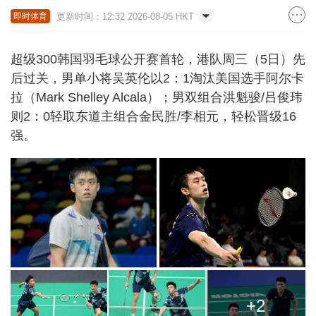
更新时间：12:32 2026-08-05 HKT
即时体育
超级300韩国羽毛球公开赛首轮，港队周三（5日）先
后过关，男单小将吴英伦以2：1淘汰美国选手阿尔卡
拉（Mark Shelley Alcala）；男双组合洪魁骏/吕俊玮
则2：0轻取东道主组合金民胜/李相元，轻松晋级16
强。
+2