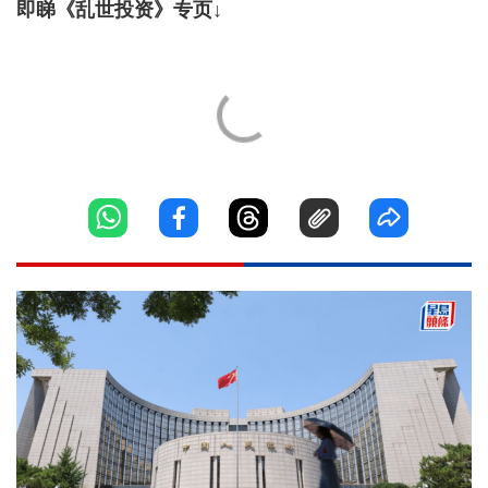
即睇《乱世投资》专页↓