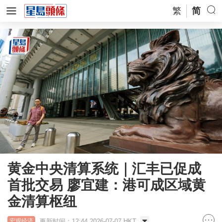
繁
简
黄金中央清算系统｜汇丰已促成
首批交易 廖宜建：港可成区域黄
金清算枢纽
更新时间：12:44 2026-07-07 HKT
宏观经济