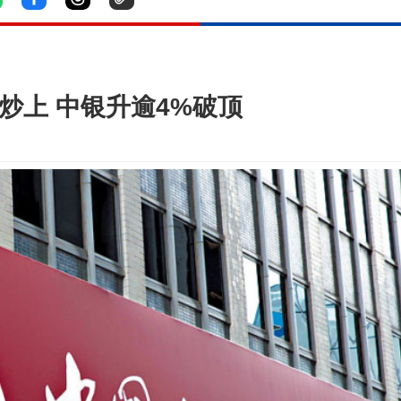
炒上 中银升逾4%破顶