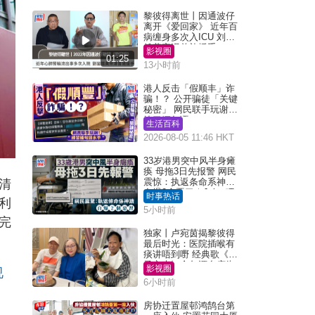
黎彼得离世丨因通波仔
离开《爱回家》 近年百
病缠身多次入ICU 刘銮
雄黄宗泽曾施援手
影视圈
01:25
13小时前
港人反击「假顺丰」诈
骗！？ 公开骗徒「关键
秘密」 网民联手玩谢：
练习缅甸语
生活百科
2026-08-05 11:46 HKT
33岁港男突中风半身瘫
痪 母拖3日先报警 网民
震惊：执返条命系神迹
清
自爆2个恶习｜Juicy叮
时事热话
利
5小时前
完
独家丨卢宛茵揭黎彼得
最后时光：医院插喉有
痰讲唔到嘢 经典歌《浪
子心声》金句源自庙街
影视圈
视
睇相佬
6小时前
房协迁置屋邨鸿鹄台第