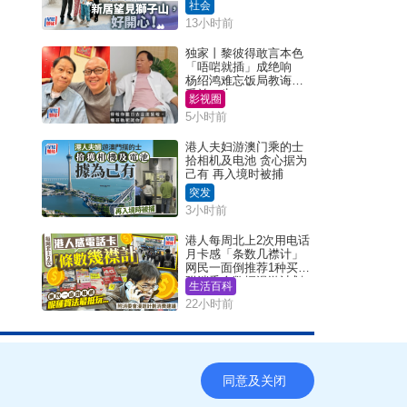
狮子山好开心！
社会
13小时前
独家丨黎彼得敢言本色
「唔啱就插」成绝响
杨绍鸿难忘饭局教诲：
受益一生
影视圈
5小时前
港人夫妇游澳门乘的士
拾相机及电池 贪心据为
己有 再入境时被捕
突发
3小时前
港人每周北上2次用电话
月卡感「条数几襟计」
网民一面倒推荐1种买法
附消委会数据漫游计划
生活百科
消费提示
22小时前
同意及关闭
Copyright © 2026 SingTao Ltd.All rights reserved.