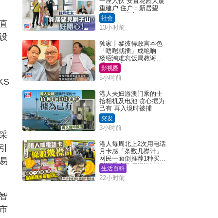
一座入伙 安置花园大厦
重建户 住户：新居望见
狮子山好开心！
社会
直
13小时前
设
独家丨黎彼得敢言本色
「唔啱就插」成绝响
杨绍鸿难忘饭局教诲：
受益一生
影视圈
5小时前
KS
港人夫妇游澳门乘的士
拾相机及电池 贪心据为
己有 再入境时被捕
突发
3小时前
采
港人每周北上2次用电话
引
月卡感「条数几襟计」
网民一面倒推荐1种买法
易
附消委会数据漫游计划
生活百科
消费提示
22小时前
智
市