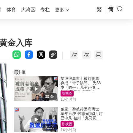
繁
简
育
体育
大湾区
专栏
更多
黄金入库
最Hit
黎彼得离世丨被前妻离
弃成「带子洪郎」 为38
岁「躺平」儿子还债多
年 曾盼寻伴侣度晚年
影视圈
00:45
13小时前
独家丨黎彼得因病离世
享年76岁 钟志光揭3月时
已中风 被封「鬼马词
人」与许冠杰多合作
影视圈
01:25
14小时前