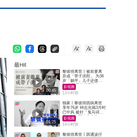
最Hit
黎彼得离世丨被前妻离
弃成「带子洪郎」 为38
岁「躺平」儿子还债多
年 曾盼寻伴侣度晚年
影视圈
00:45
13小时前
独家丨黎彼得因病离世
享年76岁 钟志光揭3月时
已中风 被封「鬼马词
人」与许冠杰多合作
影视圈
01:25
14小时前
黎彼得离世丨因通波仔