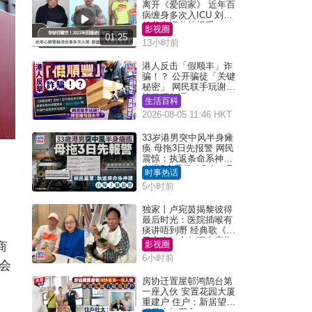
离开《爱回家》 近年百
病缠身多次入ICU 刘銮
雄黄宗泽曾施援手
影视圈
01:25
13小时前
港人反击「假顺丰」诈
骗！？ 公开骗徒「关键
秘密」 网民联手玩谢：
练习缅甸语
生活百科
2026-08-05 11:46 HKT
33岁港男突中风半身瘫
痪 母拖3日先报警 网民
震惊：执返条命系神迹
自爆2个恶习｜Juicy叮
时事热话
5小时前
独家丨卢宛茵揭黎彼得
最后时光：医院插喉有
痰讲唔到嘢 经典歌《浪
子心声》金句源自庙街
商
影视圈
睇相佬
6小时前
机会
房协迁置屋邨鸿鹄台第
一座入伙 安置花园大厦
重建户 住户：新居望见