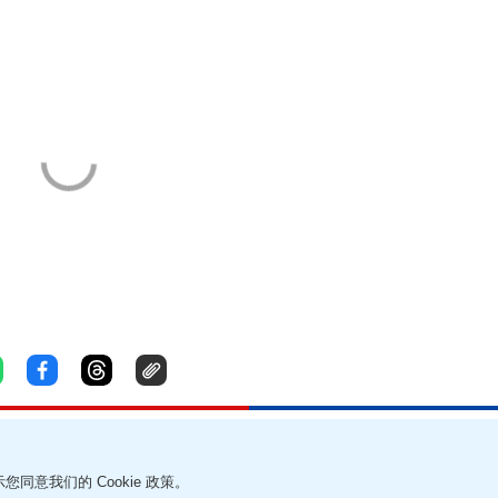
您同意我们的 Cookie 政策。
责声明
帮助及反馈
我要爆料
无障碍网页