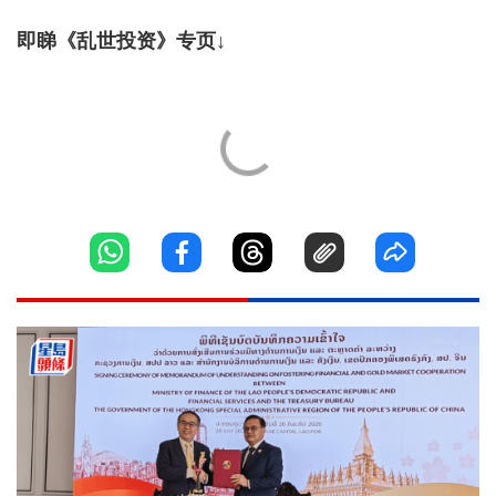
即睇《乱世投资》专页↓