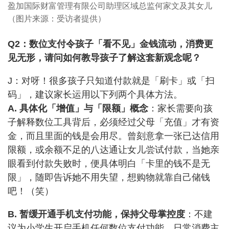
盈加国际财富管理有限公司助理区域总监何家文及其女儿
（图片来源：受访者提供）
Q2：数位支付令孩子「看不见」金钱流动，消费更
见无形，请问如何教导孩子了解这套新观念呢？
J：对呀！很多孩子只知道付款就是「刷卡」或「扫
码」，建议家长运用以下列两个具体方法。
A. 具体化「增值」与「限额」概念
：家长需要向孩
子解释数位工具背后，必须经过父母「充值」才有资
金，而且里面的钱是会用尽。曾刻意拿一张已达信用
限额，或余额不足的八达通让女儿尝试付款，当她亲
眼看到付款失败时，便具体明白「卡里的钱不是无
限」，随即告诉她不用失望，想购物就靠自己储钱
吧！（笑）
B. 暂缓开通手机支付功能，保持父母掌控度
：不建
议为小学生开启手机任何数位支付功能，日常消费主