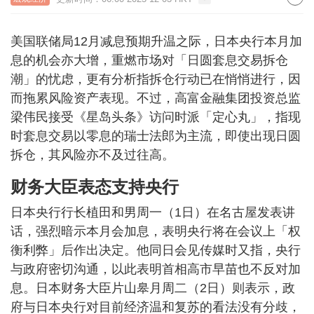
美国联储局12月减息预期升温之际，日本央行本月加
息的机会亦大增，重燃市场对「日圆套息交易拆仓
潮」的忧虑，更有分析指拆仓行动已在悄悄进行，因
而拖累风险资产表现。不过，高富金融集团投资总监
梁伟民接受《星岛头条》访问时派「定心丸」，指现
时套息交易以零息的瑞士法郎为主流，即使出现日圆
拆仓，其风险亦不及过往高。
财务大臣表态支持央行
日本央行行长植田和男周一（1日）在名古屋发表讲
话，强烈暗示本月会加息，表明央行将在会议上「权
衡利弊」后作出决定。他同日会见传媒时又指，央行
与政府密切沟通，以此表明首相高市早苗也不反对加
息。日本财务大臣片山皋月周二（2日）则表示，政
府与日本央行对目前经济温和复苏的看法没有分歧，