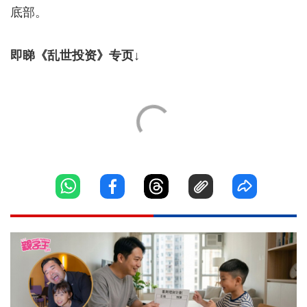
底部。
即睇《乱世投资》专页↓