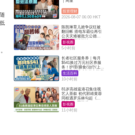
｜周显
投资理财
随
2026-08-07 06:00 HKT
低
陈凯琳育儿掀争议狂被
翻旧帐 搭电车霸位再引
公关灾难被批欠公德心
网民质疑扮贴地？
影视圈
5小时前
名。
长者社区服务券｜每月
$541换过万元社区券服
务！护理/膳食/治疗/上门
或中心任拣 1条件免资产
生活百科
审查（附申请资格及教
10小时前
学）
81岁高雄返港召集佳视
艺人茶叙 初代郭靖黄蓉
同框遇罗乐林勾起《神
雕侠侣》回忆杀
影视圈
11小时前