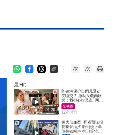
最Hit
陈锦鸿保护自闭儿受访
变嗌交？ 激动反驳颜联
武：我担心咁又点 网民
批主持咄咄逼人
影视圈
01:20
12小时前
黄大仙血案│死者预谋报
复噪音滋扰 听到楼上单
位拉铁闸声 携刀等䢂伏