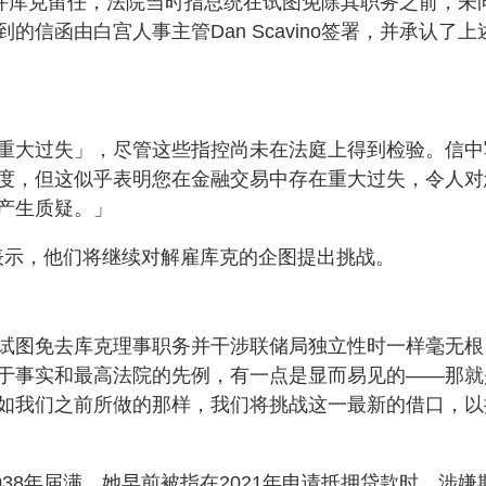
允许库克留任，法院当时指总统在试图免除其职务之前，未
信函由白宫人事主管Dan Scavino签署，并承认了上
重大过失」，尽管这些指控尚未在法庭上得到检验。信中
度，但这似乎表明您在金融交易中存在重大过失，令人对
产生质疑。」
声明中表示，他们将继续对解雇库克的企图提出挑战。
试图免去库克理事职务并干涉联储局独立性时一样毫无根
于事实和最高法院的先例，有一点是显而易见的——那就
如我们之前所做的那样，我们将挑战这一最新的借口，以
038年届满。她早前被指在2021年申请抵押贷款时，涉嫌