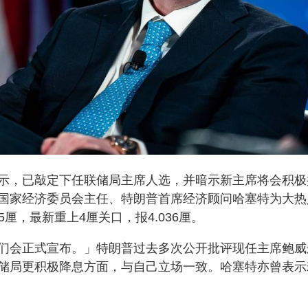
示，已敲定下任联储局主席人选，并暗示新主席将会积极
国家经济委员会主任、特朗普首席经济顾问哈塞特为大热
5厘，最新重上4厘关口，报4.036厘。
们会正式宣布。」特朗普过去多次公开批评现任主席鲍威
储局更积极降息方面，与自己立场一致。哈塞特亦曾表示