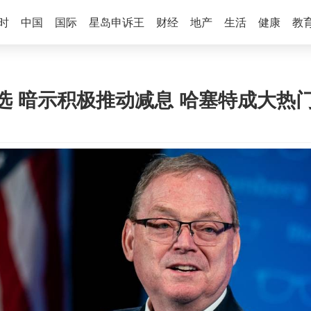
时
中国
国际
星岛申诉王
财经
地产
生活
健康
教
选 暗示积极推动减息 哈塞特成大热