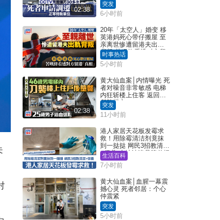
击伤者
突发
02:38
6小时前
20年「太空人」婚变 移
英港妈死心带仔搬屋 至
亲离世惨遭留港夫出轨
背叛 苦叹终看透对方留
时事热话
港「真相」｜Juicy叮
5小时前
黄大仙血案│内情曝光 死
者对噪音非常敏感 电梯
内狂斩楼上住客 返回住
所堕楼亡
突发
02:38
11小时前
港人家居天花板发霉求
救！用除霉清洁剂竟抹
到一挞挞 网民3招教清洁
未
+保养 本地油漆品牌曾提
生活百科
醒勿用1物防变色
7小时前
黄大仙血案│血腥一幕震
对
撼心灵 死者邻居：个心
仲震紧
突发
5小时前