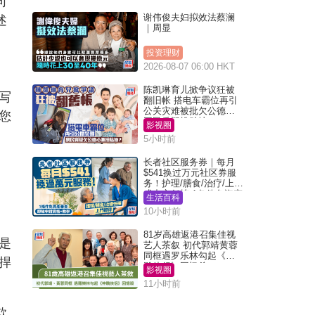
向
谢伟俊夫妇拟效法蔡澜
述
｜周显
投资理财
2026-08-07 06:00 HKT
陈凯琳育儿掀争议狂被
写
翻旧帐 搭电车霸位再引
公关灾难被批欠公德心
您
网民质疑扮贴地？
影视圈
5小时前
长者社区服务券｜每月
$541换过万元社区券服
务！护理/膳食/治疗/上门
或中心任拣 1条件免资产
生活百科
审查（附申请资格及教
10小时前
学）
81岁高雄返港召集佳视
是
艺人茶叙 初代郭靖黄蓉
同框遇罗乐林勾起《神
捍
雕侠侣》回忆杀
影视圈
11小时前
欺