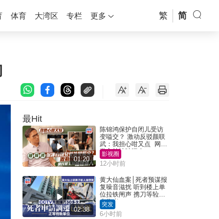
繁
简
育
体育
大湾区
专栏
更多
门
最Hit
陈锦鸿保护自闭儿受访
变嗌交？ 激动反驳颜联
武：我担心咁又点 网民
批主持咄咄逼人
影视圈
01:20
12小时前
黄大仙血案│死者预谋报
复噪音滋扰 听到楼上单
位拉铁闸声 携刀等䢂伏
击伤者
突发
02:38
6小时前