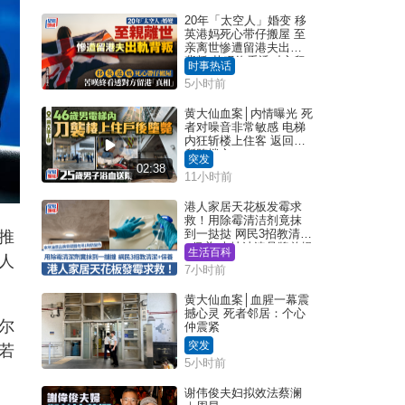
20年「太空人」婚变 移
英港妈死心带仔搬屋 至
亲离世惨遭留港夫出轨
背叛 苦叹终看透对方留
时事热话
港「真相」｜Juicy叮
5小时前
黄大仙血案│内情曝光 死
者对噪音非常敏感 电梯
内狂斩楼上住客 返回住
所堕楼亡
突发
02:38
11小时前
港人家居天花板发霉求
救！用除霉清洁剂竟抹
到一挞挞 网民3招教清洁
推
+保养 本地油漆品牌曾提
生活百科
人
醒勿用1物防变色
7小时前
黄大仙血案│血腥一幕震
撼心灵 死者邻居：个心
尔
仲震紧
突发
若
5小时前
谢伟俊夫妇拟效法蔡澜