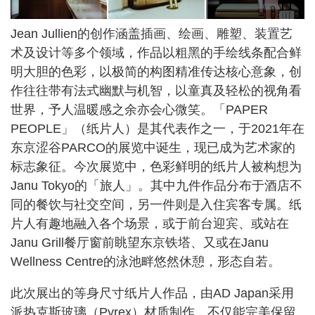
Jean Jullien的创作涵盖插画、绘画、雕塑、装置艺
术及设计等多个领域，作品以粗黑的手绘线条配合鲜
明大胆的色彩，以极简的构图精准传达核心意象，创
作往往带有法式幽默与机智，以童真及轻松的视角看
世界，予人温暖感之余亦会心微笑。「PAPER
PEOPLE」（纸片人）是其代表作之一，于2021年在
东京涩谷PARCO的展览中诞生，现已成为艺术家的
标志象征。今次展览中，色彩鲜明的纸片人被构想为
Janu Tokyo的「旅人」。其中九件作品分布于酒店不
同的餐饮与社交空间，另一件则是入住宾客专属。纸
片人有趣地融入各个场景，或于前台迎宾、或站在
Janu Grill餐厅窗前眺望东京铁塔、又或在Janu
Wellness Centre的泳池畔悠然休憩，形态自若。
此次展出的等身尺寸纸片人作品，由AD Japan采用
派热克斯玻璃（Pyrex）材质制作，不仅能完美保留