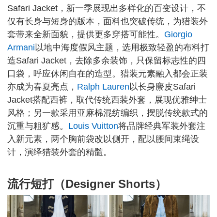
Safari Jacket，新一季展现出多样化的百变设计，不
仅有长身与短身的版本，面料也突破传统，为猎装外
套带来全新面貌，提供更多穿搭可能性。
Giorgio
Armani
以地中海度假风主题，选用极致轻盈的布料打
造Safari Jacket，去除多余装饰，只保留标志性的四
口袋，呼应休闲自在的造型。猎装元素融入都会正装
亦成为春夏亮点，
Ralph Lauren
以长身麖皮Safari
Jacket搭配西裤，取代传统西装外套，展现优雅绅士
风格；另一款采用亚麻棉混纺编织，摆脱传统款式的
沉重与粗犷感。
Louis Vuitton
将品牌经典军装外套注
入新元素，两个胸前袋改以侧开，配以腰间束绳设
计，演绎猎装外套的精髓。
流行短打（Designer Shorts）