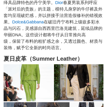
绎具品牌特色的丹宁美学。
Dior
春夏男装系列呼应
「派对后的贵族」的主题，模特儿身穿的牛仔裤及外
套均呈现破烂感，并以拼接手法营造假修补的错视效
果。
Dolce&Gabbana
在破旧丹宁布料上镶嵌多彩水
晶与闪石，灵感源自西西里巴洛克建筑，延续品牌的
华丽DNA。这些设计都将牛仔从日常推向高
级，保留了布料的粗犷感之余，又透过颜色、材质与
装饰，赋予它全新的时尚语言。
夏日皮革（Summer Leather）