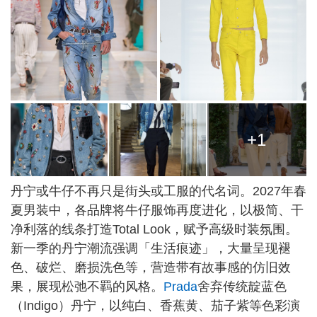
+1
丹宁或牛仔不再只是街头或工服的代名词。2027年春
夏男装中，各品牌将牛仔服饰再度进化，以极简、干
净利落的线条打造Total Look，赋予高级时装氛围。
新一季的丹宁潮流强调「生活痕迹」，大量呈现褪
色、破烂、磨损洗色等，营造带有故事感的仿旧效
果，展现松弛不羁的风格。
Prada
舍弃传统靛蓝色
（Indigo）丹宁，以纯白、香蕉黄、茄子紫等色彩演