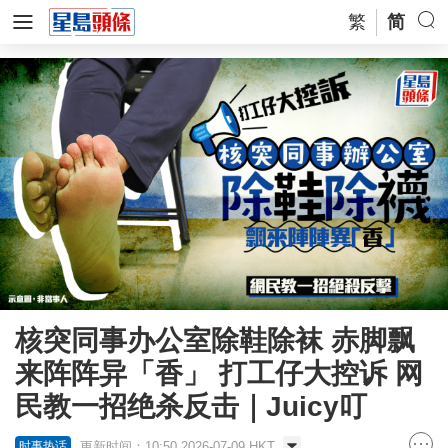
繁
简
核突同事办公室除鞋除袜 赤脚飘
来阵阵异「香」 打工仔大控诉 网
民教一招绝杀反击｜Juicy叮
更新时间：10:50 2026-07-09 HKT
时事热话