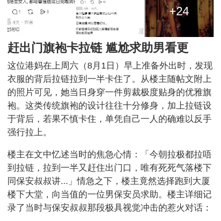
+24
赶出门旗袍卡拉链 尴尬求助男看更
这位港妈在上周六（8月1日）早上准备外出时，发现
衣服的背后拉链拉到一半卡住了。从楼主随帖文附上
的照片可见，她当日身穿一件剪裁极度贴身的优雅旗
袍。这类传统旗袍的设计往往十分修身，加上拉链设
于背后，若果不慎卡住，单凭自己一人的确难以反手
强行拉上。
楼主在文中忆述当时的焦急心情：「今朝拉极都拉唔
到拉链，拉到一半又赶住出门口，唯有死死气落楼下
同保安叔叔讲...」情急之下，楼主竟然选择跑到大厦
楼下大堂，向当值的一位男保安员求助。楼主详细记
录了当时与保安叔叔那段极具视觉冲击的惹火对话：