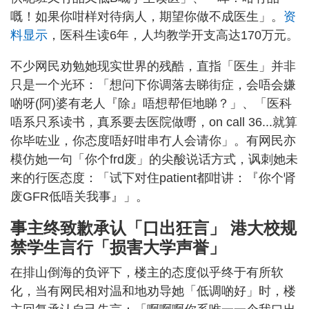
嘅！如果你咁样对待病人，期望你做不成医生」。
资
料显示
，医科生读6年，人均教学开支高达170万元。
不少网民劝勉她现实世界的残酷，直指「医生」并非
只是一个光环：「想问下你调落去睇街症，会唔会嫌
啲呀(阿)婆有老人『除』唔想帮佢地睇？」、「医科
唔系只系读书，真系要去医院做嘢，on call 36...就算
你毕咗业，你态度唔好咁串冇人会请你」。有网民亦
模仿她一句「你个frd废」的尖酸说话方式，讽刺她未
来的行医态度：「试下对住patient都咁讲：『你个肾
废GFR低唔关我事』」。
事主终致歉承认「口出狂言」 港大校规
禁学生言行「损害大学声誉」
在排山倒海的负评下，楼主的态度似乎终于有所软
化，当有网民相对温和地劝导她「低调啲好」时，楼