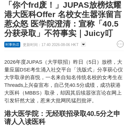
「你个frd废！」JUPAS放榜炫耀
港大医科Offer 名校女生嚣张留言
惹众怒 医学院澄清：宣称「40.5
分获录取」不符事实｜Juicy叮
更新时间：17:40 2026-08-06 HKT
时事热话
2026年度JUPAS（大学联招）昨日（5日）放榜，大
量应届DSE考生涌入社交平台「洗版式」分享获心仪
大学取录的喜悦，一名来自知名传统名校的女考生在
Threads上兴奋宣布，自己凭40.5分成绩，成功获港
大医科（MBBS）取录，却因其后续嚣张言论在网上
引发轩然大波，惹来大批网民猛烈批评。
港大医学院：无经联招录取40.5分之申
请人入读医科