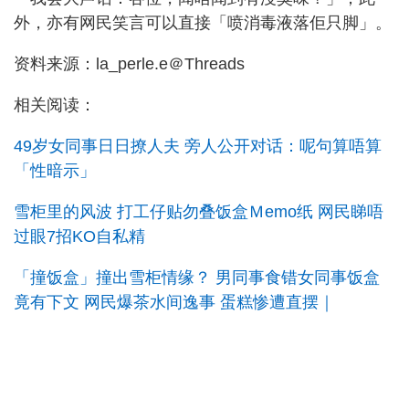
外，亦有网民笑言可以直接「喷消毒液落佢只脚」。
资料来源：la_perle.e＠Threads
相关阅读：
49岁女同事日日撩人夫 旁人公开对话：呢句算唔算
「性暗示」
雪柜里的风波 打工仔贴勿叠饭盒Ｍemo纸 网民睇唔
过眼7招KO自私精
「撞饭盒」撞出雪柜情缘？ 男同事食错女同事饭盒
竟有下文 网民爆茶水间逸事 蛋糕惨遭直摆｜