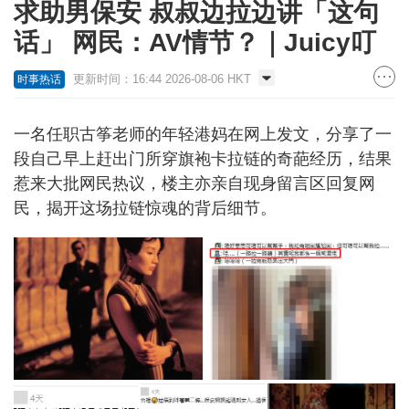
求助男保安 叔叔边拉边讲「这句
话」 网民：AV情节？｜Juicy叮
更新时间：16:44 2026-08-06 HKT
时事热话
一名任职古筝老师的年轻港妈在网上发文，分享了一
段自己早上赶出门所穿旗袍卡拉链的奇葩经历，结果
惹来大批网民热议，楼主亦亲自现身留言区回复网
民，揭开这场拉链惊魂的背后细节。