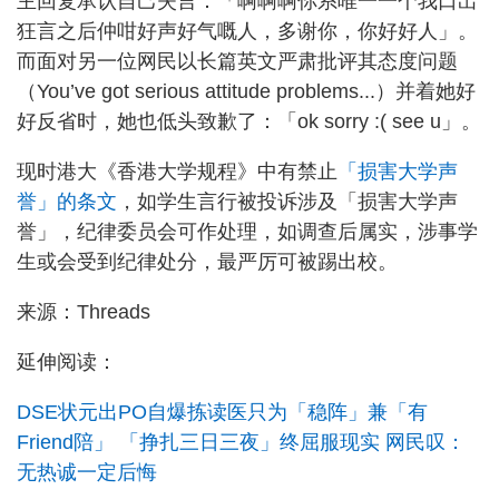
主回复承认自己失言：「啊啊啊你系唯一一个我口出
狂言之后仲咁好声好气嘅人，多谢你，你好好人」。
而面对另一位网民以长篇英文严肃批评其态度问题
（You’ve got serious attitude problems...）并着她好
好反省时，她也低头致歉了：「ok sorry :( see u」。
现时港大《香港大学规程》中有禁止
「损害大学声
誉」的条文
，如学生言行被投诉涉及「损害大学声
誉」，纪律委员会可作处理，如调查后属实，涉事学
生或会受到纪律处分，最严厉可被踢出校。
来源：Threads
延伸阅读：
DSE状元出PO自爆拣读医只为「稳阵」兼「有
Friend陪」 「挣扎三日三夜」终屈服现实 网民叹：
无热诚一定后悔