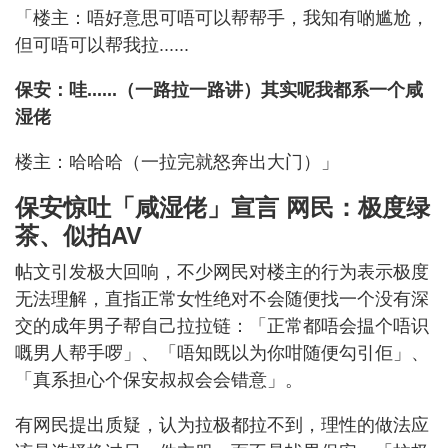
「楼主：唔好意思可唔可以帮帮手，我知有啲尴尬，
但可唔可以帮我拉......
保安：哇......（一路拉一路讲）其实呢我都系一个咸
湿佬
楼主：哈哈哈（一拉完就怒奔出大门）」
保安惊吐「咸湿佬」宣言 网民：极度绿
茶、似拍AV
帖文引发极大回响，不少网民对楼主的行为表示极度
无法理解，直指正常女性绝对不会随便找一个没有深
交的成年男子帮自己拉拉链：「正常都唔会揾个唔识
嘅男人帮手啰」、「唔知既以为你咁随便勾引佢」、
「真系担心个保安叔叔会会错意」。
有网民提出质疑，认为拉极都拉不到，理性的做法应