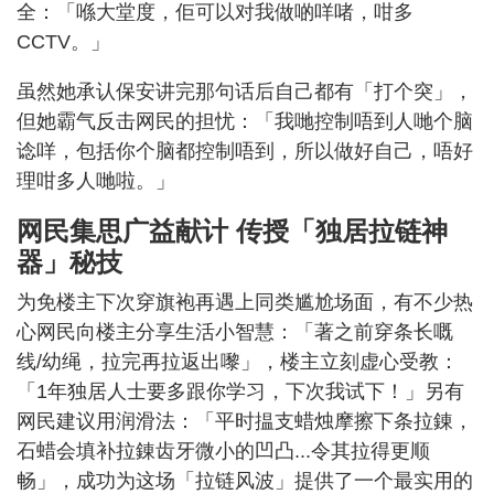
全：「喺大堂度，佢可以对我做啲咩啫，咁多
CCTV。」
虽然她承认保安讲完那句话后自己都有「打个突」，
但她霸气反击网民的担忧：「我哋控制唔到人哋个脑
谂咩，包括你个脑都控制唔到，所以做好自己，唔好
理咁多人哋啦。」
网民集思广益献计 传授「独居拉链神
器」秘技
为免楼主下次穿旗袍再遇上同类尴尬场面，有不少热
心网民向楼主分享生活小智慧：「著之前穿条长嘅
线/幼绳，拉完再拉返出嚟」，楼主立刻虚心受教：
「1年独居人士要多跟你学习，下次我试下！」另有
网民建议用润滑法：「平时揾支蜡烛摩擦下条拉錬，
石蜡会填补拉錬齿牙微小的凹凸...令其拉得更顺
畅」，成功为这场「拉链风波」提供了一个最实用的