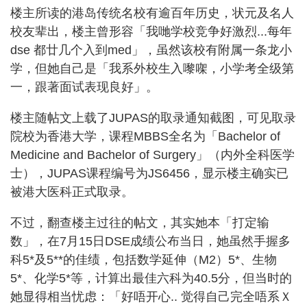
楼主所读的港岛传统名校有逾百年历史，状元及名人
校友辈出，楼主曾形容「我哋学校竞争好激烈...每年
dse 都廿几个入到med」，虽然该校有附属一条龙小
学，但她自己是「我系外校生入嚟㗎，小学考全级第
一，跟著面试表现良好」。
楼主随帖文上载了JUPAS的取录通知截图，可见取录
院校为香港大学，课程MBBS全名为「Bachelor of
Medicine and Bachelor of Surgery」（内外全科医学
士），JUPAS课程编号为JS6456，显示楼主确实已
被港大医科正式取录。
不过，翻查楼主过往的帖文，其实她本「打定输
数」，在7月15日DSE成绩公布当日，她虽然手握多
科5*及5**的佳绩，包括数学延伸（M2）5*、生物
5*、化学5*等，计算出最佳六科为40.5分，但当时的
她显得相当忧虑：「好唔开心.. 觉得自己完全唔系Ｘ