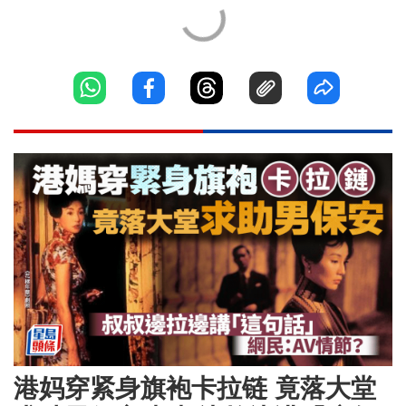
港妈穿紧身旗袍卡拉链 竟落大堂