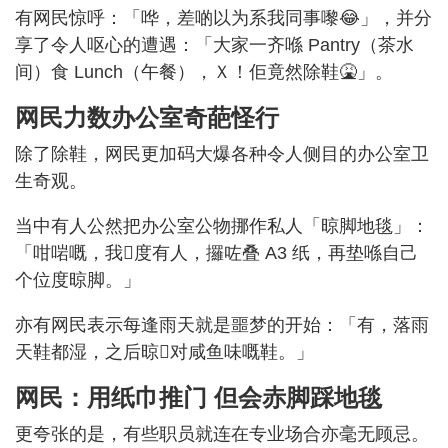
有网民惊呼：「哗，差啲以为系我同事嚟😂」，并分
享了令人呕心的遭遇：「大家一齐喺 Pantry（茶水
间）食 Lunch（午餐），Ｘ！佢竟然除鞋🤮」。
网民力数办公室奇葩怪行
除了除鞋，网民更加码大爆各种令人侧目的办公室卫
生奇观。
当中有人公然把办公室公物挪作私人「晾脚地毯」：
「咁啱嘅，我𠮶度有人，攞咗叠 A3 纸，再垫喺自己
个位度晾脚。」
亦有网民表示每逢雨天就是噩梦的开始：「有，落雨
天鞋都湿，之后晾𠮶对咸鱼味嘅鞋。」
网民：用纸巾推门 但会赤脚踩地毯
更夸张的是，有些职员就连在专业场合亦毫无顾忌。