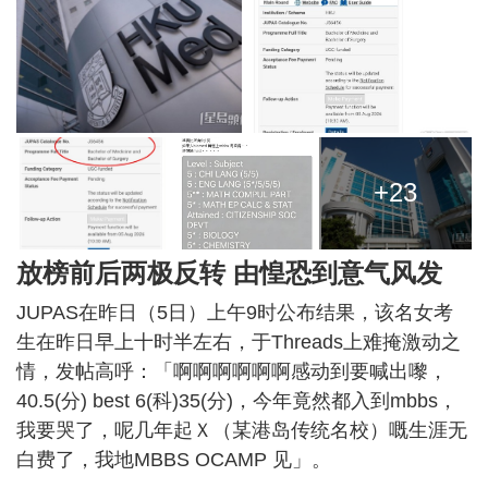
+23
放榜前后两极反转 由惶恐到意气风发
JUPAS在昨日（5日）上午9时公布结果，该名女考
生在昨日早上十时半左右，于Threads上难掩激动之
情，发帖高呼：「啊啊啊啊啊啊感动到要喊出嚟，
40.5(分) best 6(科)35(分)，今年竟然都入到mbbs，
我要哭了，呢几年起Ｘ（某港岛传统名校）嘅生涯无
白费了，我地MBBS OCAMP 见」。