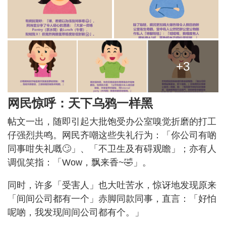
+3
网民惊呼：天下乌鸦一样黑
帖文一出，随即引起大批饱受办公室嗅觉折磨的打工
仔强烈共鸣。网民齐嘲这些失礼行为：「你公司有啲
同事咁失礼嘅🙄」、「不卫生及有碍观瞻」；亦有人
调侃笑指：「Wow，飘来香~🤣」。
同时，许多「受害人」也大吐苦水，惊讶地发现原来
「间间公司都有一个」赤脚同款同事，直言：「好怕
呢啲，我发现间间公司都有个。」