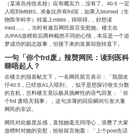
（某港岛传统名校）应有嘅实力，没有了。40.5 一定
入唔到MBBS.. 准备比所有frd笑，如果入biomed（生
物医学科学）转返上mbbs，得唔得..，好想读
med....」，当时有逾百网民留言安慰她。楼主在
JUPAS放榜前后两种截然不同的心情，本应是一个追
梦成功的励志故事，但接下来的发展却急转直下。
一句「你个frd废」辣㷫网民：读到医科
睇唔起人？
在楼主的报喜帖文下，一名网民留言表示：「我朋友
仔40.5，已经放A1入唔到」，似乎是想探讨收生分数
的玄机，岂料楼主竟以极具挑衅性的语气回复：「你
个frd 废唔关我事」，这句凉薄的回应瞬间引发大量
网民的非议。
网民对此极度反感，直指她毫无同理心，浪费了大家
放榜时对她的安慰，纷纷留言炮轰：「上个post先话