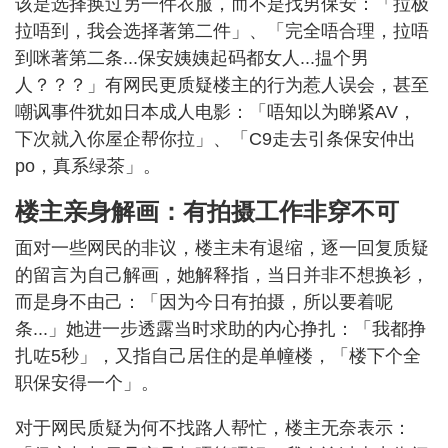
该是选择换过另一件衣服，而不是找男保安：「拉极
拉唔到，我会选择著第二件」、「完全唔合理，拉唔
到咪著第二条...保安姨姨起码都女人...揾个男
人？？？」有网民更质疑楼主的行为惹人误会，甚至
嘲讽事件犹如日本成人电影：「唔知以为睇紧AV，
下次就入你屋企帮你拉」、「C9走去引条保安仲出
po，真系绿茶」。
楼主亲身解画：有拍摄工作非穿不可
面对一些网民的非议，楼主未有退缩，逐一回复质疑
的留言为自己解画，她解释指，当日并非不想换衫，
而是身不由己：「因为今日有拍摄，所以要着呢
条...」她进一步透露当时求助的内心挣扎：「我都挣
扎咗5秒」，又指自己居住的是单幢楼，「楼下个全
职保安得一个」。
对于网民质疑为何不找路人帮忙，楼主无奈表示：