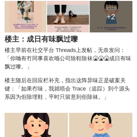
+2
楼主：成日有味飘过嚟
楼主早前在社交平台 Threads上发帖，无奈发问：
「你哋有冇同事喜欢喺公司除鞋除袜🤮🤮🤮成日有味
飘过嚟。」
楼主随后在回应栏补充，指出这阵异味正是破案关
键：「如果冇味，我就唔会 Trace（追踪）到个源头
系因为佢除埋鞋，平时只留意到佢除袜。」