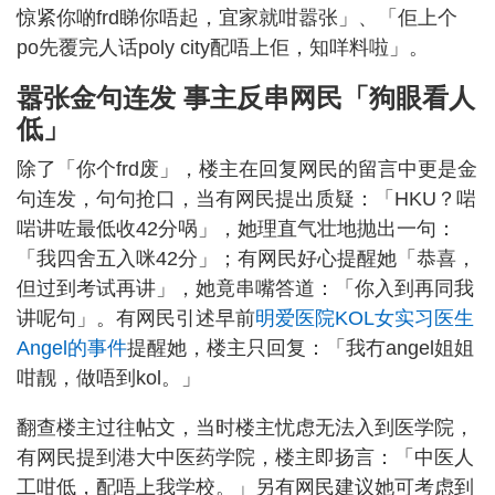
惊紧你啲frd睇你唔起，宜家就咁嚣张」、「佢上个
po先覆完人话poly city配唔上佢，知咩料啦」。
嚣张金句连发 事主反串网民「狗眼看人
低」
除了「你个frd废」，楼主在回复网民的留言中更是金
句连发，句句抢口，当有网民提出质疑：「HKU？啱
啱讲咗最低收42分㖞」，她理直气壮地抛出一句：
「我四舍五入咪42分」；有网民好心提醒她「恭喜，
但过到考试再讲」，她竟串嘴答道：「你入到再同我
讲呢句」。有网民引述早前
明爱医院KOL女实习医生
Angel的事件
提醒她，楼主只回复：「我冇angel姐姐
咁靓，做唔到kol。」
翻查楼主过往帖文，当时楼主忧虑无法入到医学院，
有网民提到港大中医药学院，楼主即扬言：「中医人
工咁低，配唔上我学校。」另有网民建议她可考虑到