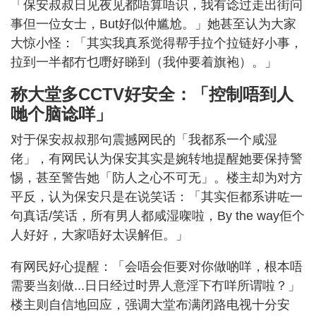
「保安叔叔日见夜见都唔算唔识，我有谂过走出街问
事但一位女士，But好似仲尴尬。」她甚至认为大家
大惊小怪：「其实我真系觉得帮手拉个拉链好小事，
拉到一半都冇乜嘢好睇到（我仲要着旗袍）。」
称大堂多CCTV好安全：「控制唔到人
哋个脑谂咩」
对于保安叔叔那句震撼网民的「我都系一个咸湿
佬」，有网民认为保安其实是婉转地提醒她要保持警
惕，甚至警告她「防人之心不可无」。楼主却为对方
平反，认为保安只是在说笑话：「其实佢都系讲咗一
句真话/笑话，所有男人都咸湿㗎啦，By the way佢个
人好好，大家唔好太误解佢。」
有网民好心提醒：「会唔会佢要对你做啲咩，根本唔
需要当刻做...日日经过时畀人意淫下冇咩所谓啦？」
楼主则自信地回应，强调大堂布满闭路电视十分安