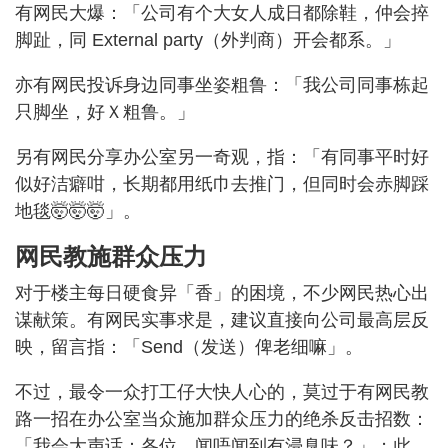
有网民大爆：「公司有个大女人成日都除鞋，仲会捽
脚趾，同 External party（外判商）开会都系。」
亦有网民投诉身边同事坐姿粗鲁：「我公司同事栋起
只脚坐，好Ｘ粗鲁。」
另有网民分享办公室另一奇观，指：「有同事平时好
似好洁癖咁，长期都用纸巾去推门，但同时会赤脚踩
地毯🤯🤯🤯」。
网民教施群众压力
对于楼主每日硬食异「香」的困境，不少网民热心出
谋献策。有网民实事求是，建议直接向公司最高层反
映，留言指：「Send（发送）俾老细嘛」。
不过，最令一众打工仔大快人心的，莫过于有网民教
路一招在办公室当众施加群众压力的绝杀反击招数：
「我会大声话：各位，闻唔闻到有浸臭味？」；此