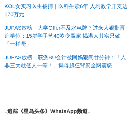
KOL女实习医生被捕｜医科生读6年 人均教学开支达
170万元
JUPAS放榜｜大学Offer不及水电牌？过来人狠批盲
追学位：15岁学手艺40岁变赢家 揭港人其实只敬
「一样嘢」
JUPAS放榜｜获派BU会计被阿妈狠闹廿分钟：「入
非三大就低人一等！」揭母超狂背景全网震怒
↓追踪《星岛头条》WhatsApp频道↓