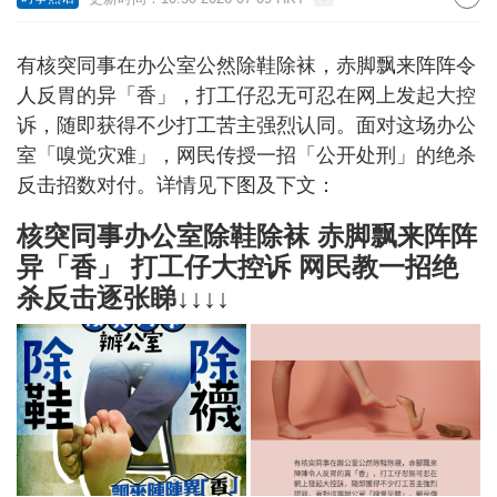
有核突同事在办公室公然除鞋除袜，赤脚飘来阵阵令
人反胃的异「香」，打工仔忍无可忍在网上发起大控
诉，随即获得不少打工苦主强烈认同。面对这场办公
室「嗅觉灾难」，网民传授一招「公开处刑」的绝杀
反击招数对付。详情见下图及下文：
核突同事办公室除鞋除袜 赤脚飘来阵阵
异「香」 打工仔大控诉 网民教一招绝
杀反击逐张睇↓↓↓↓