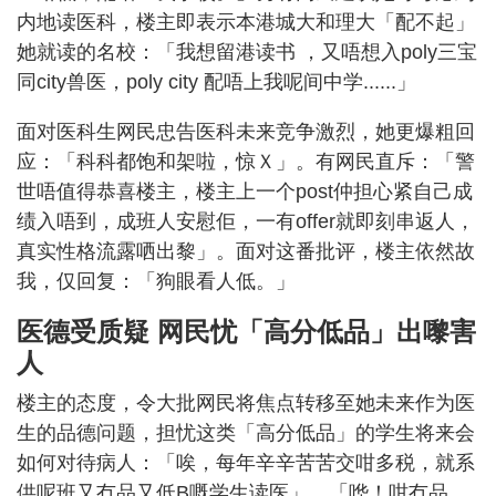
内地读医科，楼主即表示本港城大和理大「配不起」
她就读的名校：「我想留港读书 ，又唔想入poly三宝
同city兽医，poly city 配唔上我呢间中学......」
面对医科生网民忠告医科未来竞争激烈，她更爆粗回
应：「科科都饱和架啦，惊Ｘ」。有网民直斥：「警
世唔值得恭喜楼主，楼主上一个post仲担心紧自己成
绩入唔到，成班人安慰佢，一有offer就即刻串返人，
真实性格流露哂出黎」。面对这番批评，楼主依然故
我，仅回复：「狗眼看人低。」
医德受质疑 网民忧「高分低品」出嚟害
人
楼主的态度，令大批网民将焦点转移至她未来作为医
生的品德问题，担忧这类「高分低品」的学生将来会
如何对待病人：「唉，每年辛辛苦苦交咁多税，就系
供呢班又冇品又低B嘅学生读医」、「哗！咁冇品