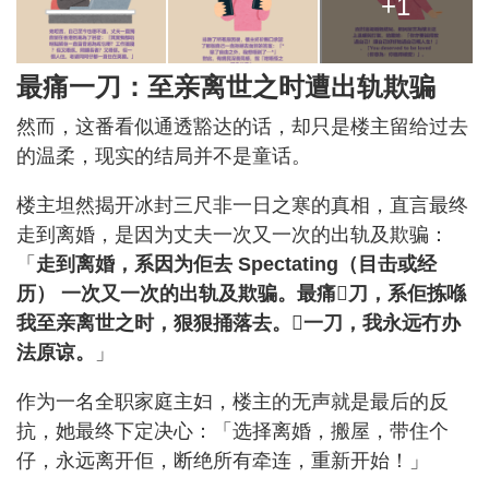
+1
最痛一刀：至亲离世之时遭出轨欺骗
然而，这番看似通透豁达的话，却只是楼主留给过去
的温柔，现实的结局并不是童话。
楼主坦然揭开冰封三尺非一日之寒的真相，直言最终
走到离婚，是因为丈夫一次又一次的出轨及欺骗：
「
走到离婚，系因为佢去 Spectating（目击或经
历） 一次又一次的出轨及欺骗。最痛𠮶刀，系佢拣喺
我至亲离世之时，狠狠捅落去。𠮶一刀，我永远冇办
法原谅。
」
作为一名全职家庭主妇，楼主的无声就是最后的反
抗，她最终下定决心：「选择离婚，搬屋，带住个
仔，永远离开佢，断绝所有牵连，重新开始！」