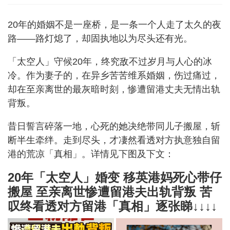
20年的婚姻不是一座桥，是一条一个人走了太久的夜
路——路灯熄了，却固执地以为尽头还有光。
「太空人」守候20年，终究敌不过岁月与人心的冰
冷。作为妻子的，在异乡苦苦维系婚姻，伤过痛过，
却在至亲离世的最灰暗时刻，惨遭留港丈夫无情出轨
背叛。
昔日誓言碎落一地，心死的她决绝带同儿子搬屋，斩
断半生牵绊。走到尽头，才凄然看透对方执意独自留
港的荒凉「真相」。详情见下图及下文：
20年「太空人」婚变 移英港妈死心带仔
搬屋 至亲离世惨遭留港夫出轨背叛 苦
叹终看透对方留港「真相」逐张睇↓↓↓↓