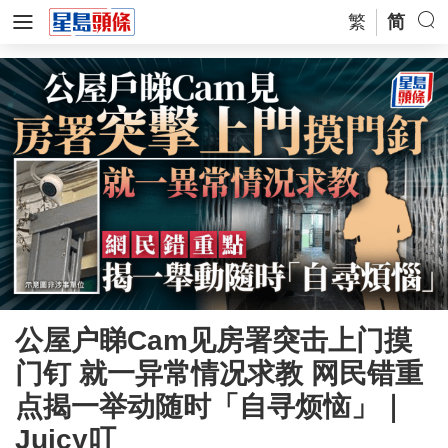
繁
简
公屋户睇Cam见房署突击上门摸
门钉 就一异常情况求教 网民错重
点揭一举动随时「自寻烦恼」｜
Juicy叮