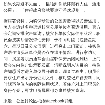
如果长期避不见面，「揾唔到你就怀疑冇人住，滥用
公屋」、「住得政府楼就要遵守游戏规则」。
据房署资料，为确保珍贵的公屋资源得以妥善运用，
署方会透过多种渠道核查公屋单位有否遭滥用。署方
会定期安排突击家访，核实各单位实际住用状况，职
员会按实际情况弹性安排，于不同时段（包括星期
六、星期日及公众假期）进行突击上门家访，核实住
户居住情况及单位是否存在滥用情况。进行家访期
间，房屋署职员通常会由屋邨保安员陪同到访，上门
后会先向住户出示职员证，清晰说明来访目的，待住
户知悉后才进入单位展开调查。调查过程中，职员会
要求住户出示身份证明文件，核对登记户籍资料，同
时观察单位内的实际住用状况。若住户对上门职员的
身份存疑，可致电所属屋邨办事处核实查询。
来源：公屋讨论区-香港facebook群组