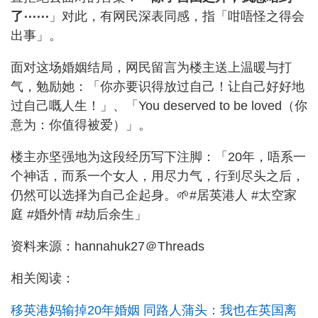
了⋯⋯
」对此，有网民深表同感，指「咁唔怪之得会
出事」。
面对这场婚姻结局，网民留言为楼主送上温暖与打
气，勉励她：「你亦要识得放过自己！让自己好好地
过自己嘅人生！」、「You deserved to be loved（你
意为：你值得被爱）」。
楼主亦坚强地为这段经历写下注脚：「20年，唔系一
个神话，而系一个女人，用尽力气，行到尽头之后，
仍然可以选择为自己企起身。🌱#居英港人 #太空家
庭 #婚外情 #劫后余生」
资料来源：hannahuk27＠Threads
相关阅读：
移英港妈输掉20年婚姻 同路人蒲头：我也在英国离