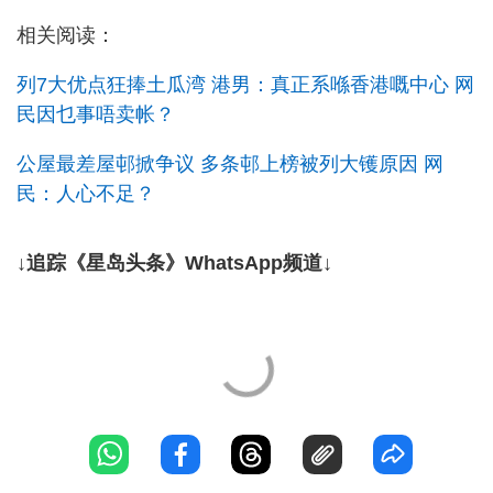
相关阅读：
列7大优点狂捧土瓜湾 港男：真正系喺香港嘅中心 网
民因乜事唔卖帐？
公屋最差屋邨掀争议 多条邨上榜被列大镬原因 网
民：人心不足？
↓追踪《星岛头条》WhatsApp频道↓