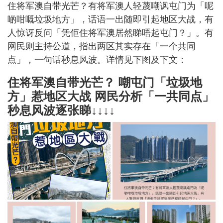
住将军澳自带光芒？有将军澳人轻蔑嘲讽屯门为「呢
啲咁嘅垃圾地方」，话语一出随即引起地区大战，有
人惊讶反问「凭佢住将军澳居然睇唔起屯门？」。有
网民则主持公道，指出两区其实存在「一个共同
点」，一句话秒息风波。详情见下图及下文：
住将军澳自带光芒？ 嘲屯门「垃圾地
方」惹地区大战 网民分析「一共同点」
秒息风波逐张睇↓↓↓↓