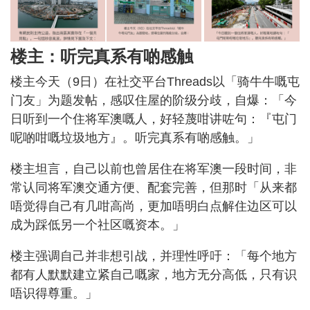
楼主：听完真系有啲感触
楼主今天（9日）在社交平台Threads以「骑牛牛嘅屯
门友」为题发帖，感叹住屋的阶级分歧，自爆：「今
日听到一个住将军澳嘅人，好轻蔑咁讲咗句：『屯门
呢啲咁嘅垃圾地方』。听完真系有啲感触。」
楼主坦言，自己以前也曾居住在将军澳一段时间，非
常认同将军澳交通方便、配套完善，但那时「从来都
唔觉得自己有几咁高尚，更加唔明白点解住边区可以
成为踩低另一个社区嘅资本。」
楼主强调自己并非想引战，并理性呼吁：「每个地方
都有人默默建立紧自己嘅家，地方无分高低，只有识
唔识得尊重。」