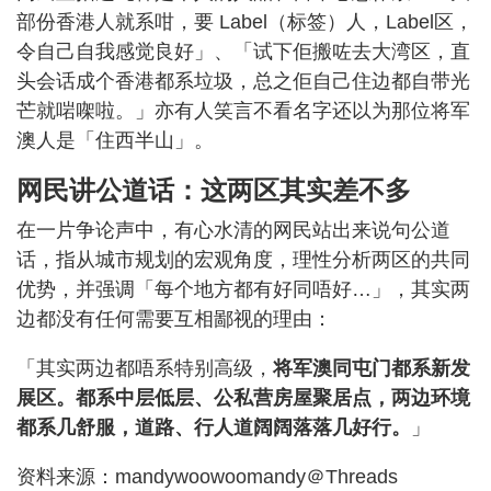
部份香港人就系咁，要 Label（标签）人，Label区，
令自己自我感觉良好」、「试下佢搬咗去大湾区，直
头会话成个香港都系垃圾，总之佢自己住边都自带光
芒就啱㗎啦。」亦有人笑言不看名字还以为那位将军
澳人是「住西半山」。
网民讲公道话：这两区其实差不多
在一片争论声中，有心水清的网民站出来说句公道
话，指从城市规划的宏观角度，理性分析两区的共同
优势，并强调「每个地方都有好同唔好…」，其实两
边都没有任何需要互相鄙视的理由：
「其实两边都唔系特别高级，
将军澳同屯门都系新发
展区。都系中层低层、公私营房屋聚居点，两边环境
都系几舒服，道路、行人道阔阔落落几好行。
」
资料来源：mandywoowoomandy＠Threads