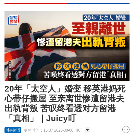
20年「太空人」婚变 移英港妈死
心带仔搬屋 至亲离世惨遭留港夫
出轨背叛 苦叹终看透对方留港
「真相」｜Juicy叮
更新时间：15:37 2026-08-08 HKT
时事热话