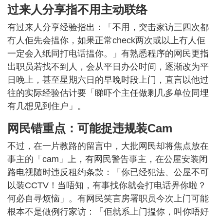
过来人分享指不用主动联络
有过来人分享经验指出：「不用，突击家访三四次都
冇人佢先会揾你，如果正常check两次或以上冇人佢
一定会入纸同打电话揾你。」有熟悉程序的网民更指
出职员若找不到人，会从平日办公时间，逐渐改为平
日晚上，甚至星期六日的早晚时段上门，直言以他过
往的实际经验估计要「睇吓个主任做剩几多单位同埋
有几想见到住户」。
网民错重点：可能捉违规装Cam
不过，在一片教路的留言中，大批网民却将焦点放在
事主的「cam」上，有网民警告事主，在公屋安装闭
路电视随时违反租约条款：「你已经犯法、公屋不可
以装CCTV！当唔知，有事找你就会打电话畀你啦？
何必自寻烦恼」。有网民笑言房署职员今次上门可能
根本不是做例行家访：「佢就系上门揾你，叫你唔好