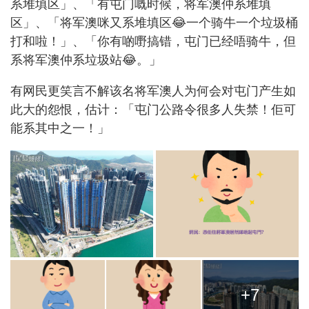
系堆填区」、「有屯门嘅时候，将军澳仲系堆填
区」、「将军澳咪又系堆填区😂一个骑牛一个垃圾桶
打和啦！」、「你有啲嘢搞错，屯门已经唔骑牛，但
系将军澳仲系垃圾站😂。」
有网民更笑言不解该名将军澳人为何会对屯门产生如
此大的怨恨，估计：「屯门公路令很多人失禁！佢可
能系其中之一！」
+7