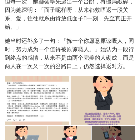
但每一次，她都会率先递出一个台阶，将僵局敲碎，
因为她深明：「面子呢样嘢，从来都救唔返一段关
系。爱，往往就系由肯放低面子𠮶一刻，先至真正开
始。」
她当时还补多了一句：「拣一个你愿意原谅嘅人，同
时，努力成为一个值得被原谅嘅人。」她认为一段行
到终点的感情，从来不是由两个完美的人砌成，而是
两人在一次又一次的岔路口上，仍然选择返对方。