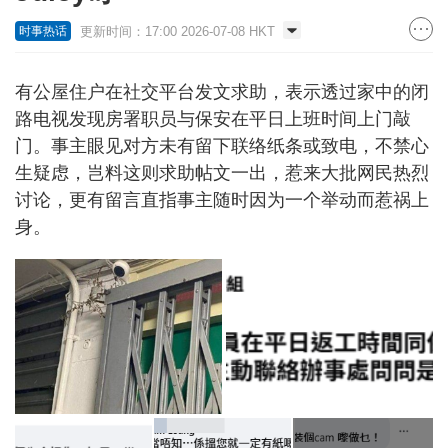
更新时间：17:00 2026-07-08 HKT
时事热话
有公屋住户在社交平台发文求助，表示透过家中的闭
路电视发现房署职员与保安在平日上班时间上门敲
门。事主眼见对方未有留下联络纸条或致电，不禁心
生疑虑，岂料这则求助帖文一出，惹来大批网民热烈
讨论，更有留言直指事主随时因为一个举动而惹祸上
身。