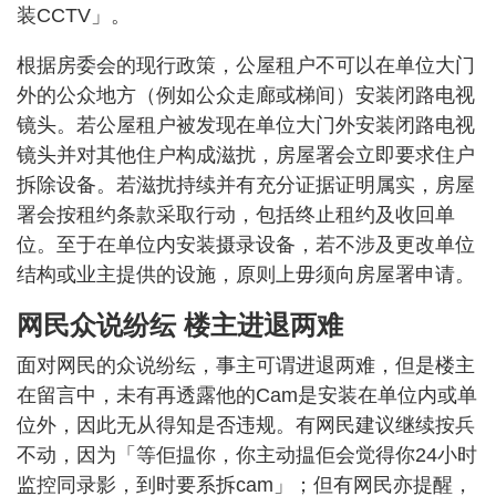
装CCTV」。
根据房委会的现行政策，公屋租户不可以在单位大门
外的公众地方（例如公众走廊或梯间）安装闭路电视
镜头。若公屋租户被发现在单位大门外安装闭路电视
镜头并对其他住户构成滋扰，房屋署会立即要求住户
拆除设备。若滋扰持续并有充分证据证明属实，房屋
署会按租约条款采取行动，包括终止租约及收回单
位。至于在单位内安装摄录设备，若不涉及更改单位
结构或业主提供的设施，原则上毋须向房屋署申请。
网民众说纷纭 楼主进退两难
面对网民的众说纷纭，事主可谓进退两难，但是楼主
在留言中，未有再透露他的Cam是安装在单位内或单
位外，因此无从得知是否违规。有网民建议继续按兵
不动，因为「等佢揾你，你主动揾佢会觉得你24小时
监控同录影，到时要系拆cam」；但有网民亦提醒，