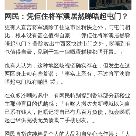
网民：凭佢住将军澳居然睇唔起屯门？
更有人直言将军澳除了往返市区稍快之外，与屯门相
比，根本没有甚么值得自豪：「凭佢住将军澳居然睇
唔起屯门？😂除咗出中西区快过屯门之外，睇唔到有
乜值得自豪，见到千篇一律嘅蛋糕楼都唔开胃。」
也有人认为，这种地区歧视链确实存在，但发生在这
两区身上却有些荒谬：「事实上系有，不过将军澳睇
唔起屯门就有啲怪 🤣」。
在众多冷嘲热讽中，有网民特别提到香港部分新楼业
主那种盲目的优越感：「有啲人搬咗去新楼就以为自
己系有钱人，但唔记得自己有几百万负债，就会睇唔
起已经供完楼无负债嘅二手楼朋友。」
网民直指这纯粹是个人的人品和自卑心态作祟：「大