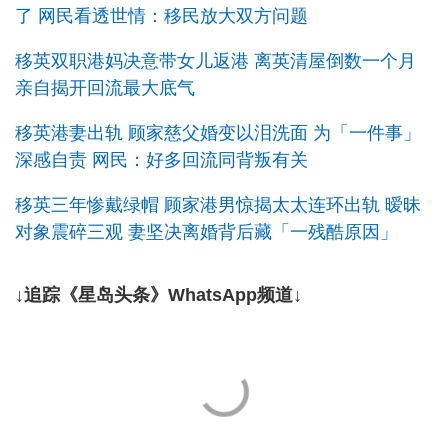
了 网民看透世情：移民放大双方问题
移英双职港妈决意带女儿返港 离英清屋倒数一个月
亲自揭开回流最大底气
移英港妻出轨 顾家慈父婚变以泪洗面 为「一件事」
深感自责 网民：好多回流同背叛有关
移英三年惨戴绿帽 顾家港男惊揭太太连环出轨 暧昧
对象震碎三观 妻坚决离婚背后藏「一残酷原因」
↓追踪《星岛头条》WhatsApp频道↓