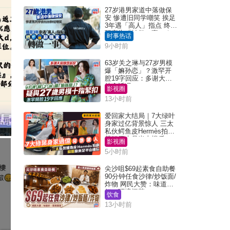
27岁港男家道中落做保
安 惨遭旧同学嘲笑 挨足
3年遇「高人」指点 终辞
职宣告「转做一事」｜
时事热话
Juicy叮
9小时前
63岁关之琳与27岁男模
爆「嫲孙恋」？激罕开
腔19字回应：多谢大家
挂念近况
影视圈
13小时前
爱回家大结局｜7大绿叶
身家过亿背景惊人 三太
私伙鳄鱼皮Hermès拍剧
苏姐原来是半山楼后
影视圈
5小时前
尖沙咀$69起素食自助餐
90分钟任食沙律/炒饭面/
炸物 网民大赞：味道
好，环境阔落
饮食
13小时前