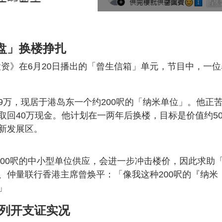
盘」换楼挣扎
lk 讲投资》在6月20日播出的「曾生信箱」单元，节目中，一
。
9万，现居于港岛东一个约200呎的「纳米单位」。他正
取回40万现金。他计划在一两年后换楼，目标是价值约50
新发展区。
500呎的中小型单位供应，会进一步冲击楼价，因此求助
、仲量联行香港主席曾焕平：「像我这种200呎的『纳米
」
详列开支证实况