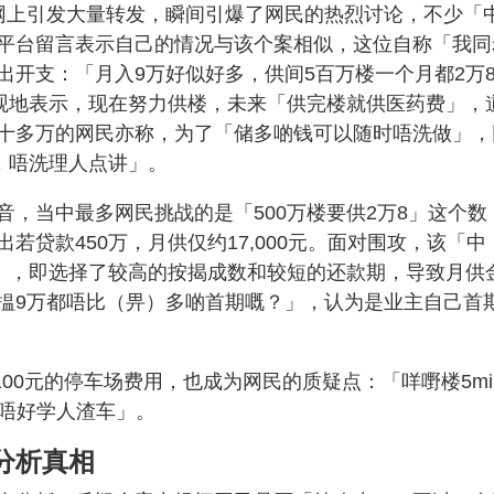
网上引发大量转发，瞬间引爆了网民的热烈讨论，不少「
平台留言表示自己的情况与该个案相似，这位自称「我同
出开支：「月入9万好似好多，供间5百万楼一个月都2万
悲观地表示，现在努力供楼，未来「供完楼就供医药费」，
十多万的网民亦称，为了「储多啲钱可以随时唔洗做」，
，唔洗理人点讲」。
，当中最多网民挑战的是「500万楼要供2万8」这个数
贷款450万，月供仅约17,000元。面对围攻，该「中
年」，即选择了较高的按揭成数和较短的还款期，导致月供
揾9万都唔比（畀）多啲首期嘅？」，认为是业主自己首
100元的停车场费用，也成为网民的质疑点：「咩嘢楼5mi
钱唔好学人渣车」。
分析真相