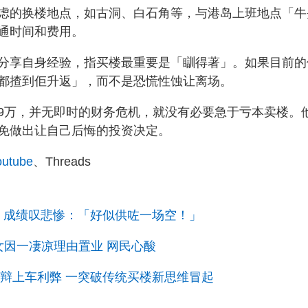
虑的换楼地点，如古洞、白石角等，与港岛上班地点「牛
通时间和费用。
分享自身经验，指买楼最重要是「瞓得著」。如果目前的
都揸到佢升返」，而不是恐慌性蚀让离场。
9万，并无即时的财务危机，就没有必要急于亏本卖楼。
免做出让自己后悔的投资决定。
tube
、Threads
奴」成绩叹悲惨：「好似供咗一场空！」
身中女因一凄凉理由置业 网民心酸
激辩上车利弊 一突破传统买楼新思维冒起