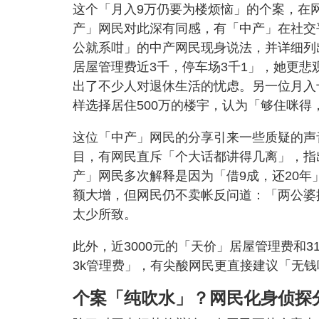
这个「月入9万仍要为楼烦恼」的个案，在
产」网民对此深有同感，有「中产」在社交
公就系咁」的中产网民现身说法，并详细列
居屋管理费近3千，停车场3千1」，她更
出了不少人对退休生活的忧虑。另一位月入
样选择居住500万的楼宇，认为「够住咪得
这位「中产」网民的分享引来一些质疑的声音
目，有网民直斥「个大话都讲得几离」，指出若
产」网民多次解释是因为「借9成，还20
额大增，但网民仍不卖帐反问道：「两公婆
太少所致。
此外，近3000元的「天价」居屋管理费和3
3k管理费」，有尖酸网民更直接建议「无
个案「纯吹水」？网民化身侦探