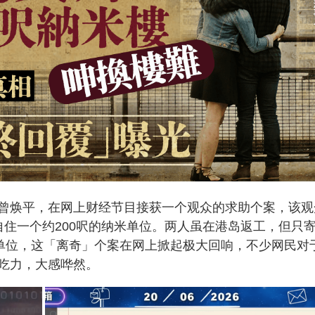
曾焕平，在网上财经节目接获一个观众的求助个案，该观
自住一个约200呎的纳米单位。两人虽在港岛返工，但只
远单位，这「离奇」个案在网上掀起极大回响，不少网民对
吃力，大感哗然。