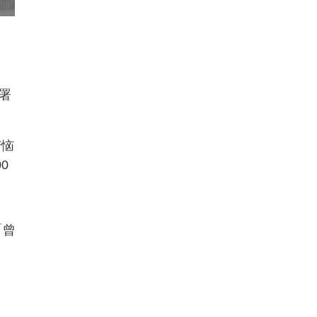
位署
苦恼
0
「曾