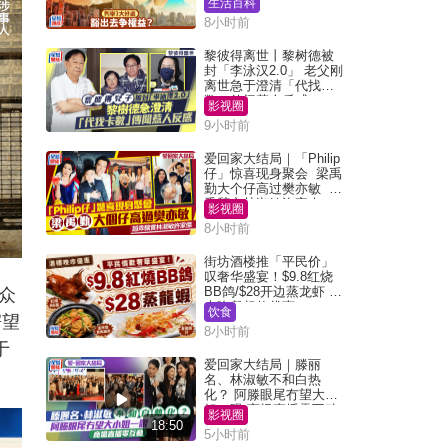
生活百科
8小时前
黎彼得离世丨黎树德被
封「李泳汉2.0」 老父刚
离世急于澄清「代找卡
数」传闻惹人反感
影视圈
9小时前
爱回家大结局｜「Philip
仔」惊喜现身聚会 梁禹
勤大个仔高过樊亦敏 超
乖黐实林淑敏许家杰
影视圈
8小时前
街坊酒楼推「平民价」
叹奢华盛宴！$9.8红烧
BB鸽/$28开边蒸龙虾 3
众
大晚餐超值优惠
饮食
寄望
8小时前
于
爱回家大结局｜滕丽
名、林淑敏不和白热
化？ 阿滕眼尾冇望大小
姐一眼 商场直播零互动
影视圈
18:50
5小时前