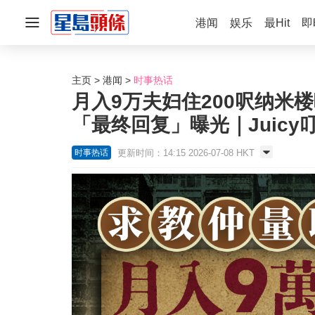
港闻
娱乐
最Hit
即
主页
港闻
时事热话
月入9万夫妇住200呎纳米
「最终回复」曝光｜Juicy
更新时间：14:15 2026-07-08 HKT
时事热话