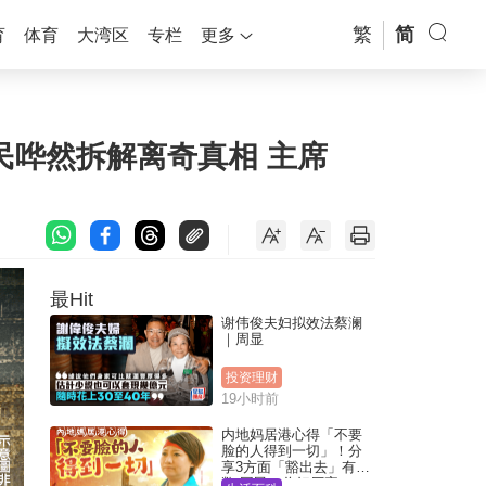
繁
简
育
体育
大湾区
专栏
更多
民哗然拆解离奇真相 主席
最Hit
谢伟俊夫妇拟效法蔡澜
｜周显
投资理财
19小时前
内地妈居港心得「不要
脸的人得到一切」！分
享3方面「豁出去」有著
数 网民：你好厉害