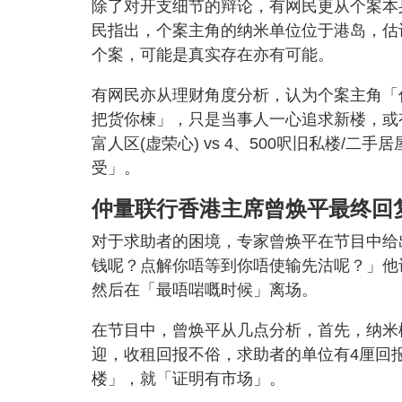
除了对开支细节的辩论，有网民更从个案本
民指出，个案主角的纳米单位位于港岛，估
个案，可能是真实存在亦有可能。
有网民亦从理财角度分析，认为个案主角「佢傻
把货你楝」，只是当事人一心追求新楼，或有
富人区(虚荣心) vs 4、500呎旧私楼/
受」。
仲量联行香港主席曾焕平最终回
对于求助者的困境，专家曾焕平在节目中给
钱呢？点解你唔等到你唔使输先沽呢？」他
然后在「最唔啱嘅时候」离场。
在节目中，曾焕平从几点分析，首先，纳米
迎，收租回报不俗，求助者的单位有4厘回
楼」，就「证明有市场」。