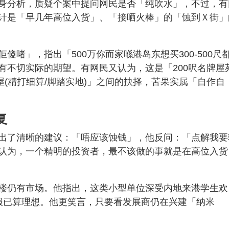
身分析，质疑个案中提问网民是否「纯吹水」，不过，有
计是「早几年高位入货」、「接哂火棒」的「蚀到Ｘ街」
啫」，指出「500万你而家喺港岛东想买300-500尺
不切实际的期望。有网民又认为，这是「200呎名牌屋苑
二手居屋(精打细算/脚踏实地)」之间的抉择，苦果实属「自作自
复
出了清晰的建议：「唔应该蚀钱」，他反问：「点解我要
认为，一个精明的投资者，最不该做的事就是在高位入货
楼仍有市场。他指出，这类小型单位深受内地来港学生欢
报已算理想。他更笑言，只要看发展商仍在兴建「纳米