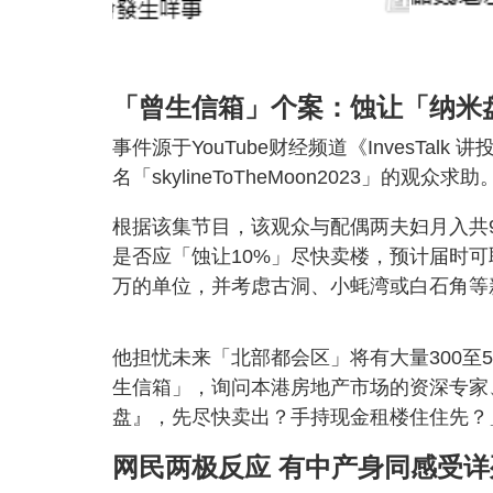
「曾生信箱」个案：蚀让「纳米
事件源于YouTube财经频道《InvesTa
名「skylineToTheMoon2023」的观众求助
根据该集节目，该观众与配偶两夫妇月入共
是否应「蚀让10%」尽快卖楼，预计届时可
万的单位，并考虑古洞、小蚝湾或白石角等
他担忧未来「北部都会区」将有大量300至
生信箱」，询问本港房地产市场的资深专家
盘』，先尽快卖出？手持现金租楼住住先？
网民两极反应 有中产身同感受