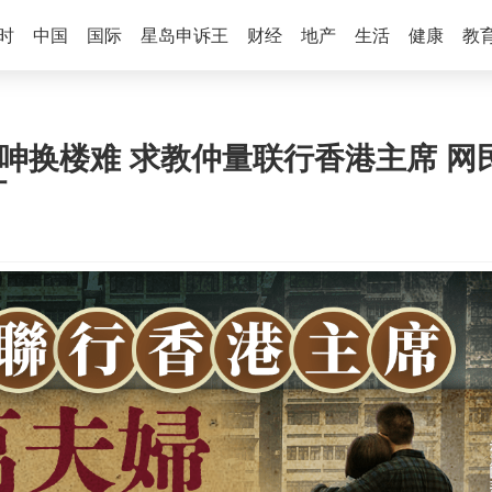
时
中国
国际
星岛申诉王
财经
地产
生活
健康
教
楼呻换楼难 求教仲量联行香港主席 网
叮