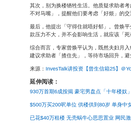
其次，别为换楼牺牲生活。他质疑求助者考
不对马嘴」，提醒他们要考虑「好烦」的交
最后，他提出「守得住就唔好郁」。曾焕平
款压力不大，并不会影响生活，就应该「死
综合而言，专家曾焕平认为，既然夫妇月入
建议求助者「揸住先」，等待市场回升，避
来源：
InvesTalk讲投资【曾生信箱25】＠You
延伸阅读：
930万首期6成按揭 豪宅男盘点「十年楼
$500万买200呎单位 供楼供到80岁 单
已花$40万租楼 无壳蜗牛心思思置业 网民