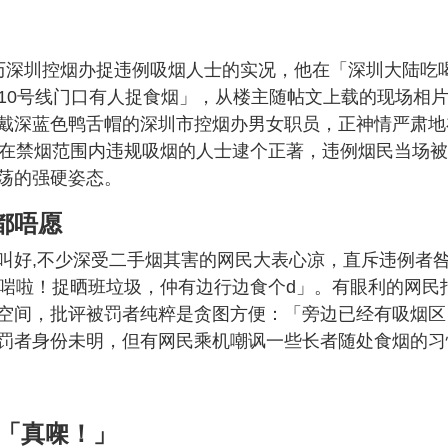
历深圳控烟办捉违例吸烟人士的实况，他在「深圳大陆吃
福田10号线门口有人捉食烟」，从楼主随帖文上载的现场相
戴深蓝色鸭舌帽的深圳市控烟办男女职员，正神情严肃地
嫌在禁烟范围内违规吸烟的人士逮个正著，违例烟民当场
荡的强硬姿态。
都唔愿
叫好,不少深受二手烟其害的网民大表心凉，直斥违例者
「啱啦！捉晒班垃圾，仲有边行边食个d」。有眼利的网民
空间，批评被罚者纯粹是贪图方便：「旁边已经有吸烟区
罚者身份未明，但有网民乘机嘲讽一些长者随处食烟的习
：「真㗎！」