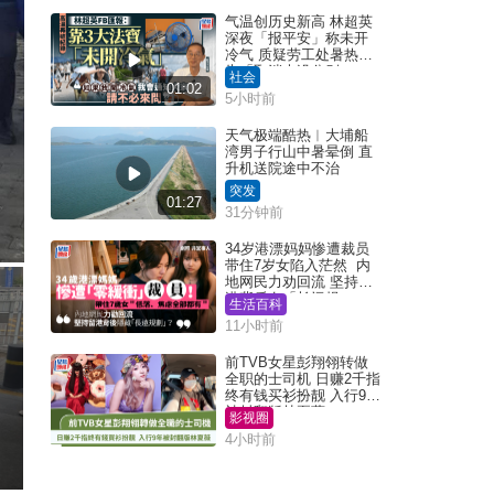
气温创历史新高 林超英
深夜「报平安」称未开
冷气 质疑劳工处暑热警
告「取消也没分别」
社会
01:02
5小时前
天气极端酷热︱大埔船
湾男子行山中暑晕倒 直
升机送院途中不治
突发
01:27
31分钟前
34岁港漂妈妈惨遭裁员
带住7岁女陷入茫然 内
地网民力劝回流 坚持留
港背后有「长远规
生活百科
划」？
11小时前
前TVB女星彭翔翎转做
全职的士司机 日赚2千指
终有钱买衫扮靓 入行9年
被封翻版林夏薇
影视圈
4小时前