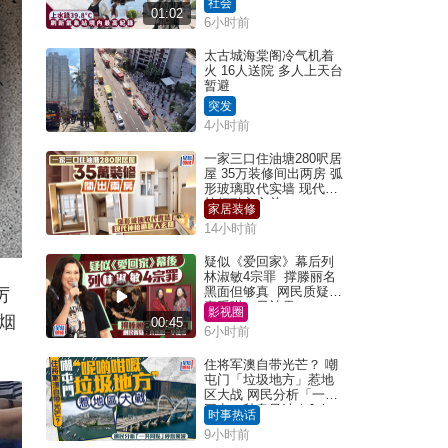
社会
01:02
6小时前
太古城海棠阁冷气机着
火 16人送院 多人上天台
暂避
突发
4小时前
一家三口住油塘280呎居
屋 35万装修间出两房 弧
形玻璃取代实墙 现代神
枱柜融入玄关
家居装修
14小时前
疑似《爱回家》幕后列
林淑敏4宗罪 撑滕丽名
黑面但够真 网民质疑：
厉
真系咁一早被雪
影视圈
烟
00:45
6小时前
住将军澳自带光芒？ 嘲
屯门「垃圾地方」惹地
区大战 网民分析「一共
同点」秒息风波｜Juicy
时事热话
叮
9小时前