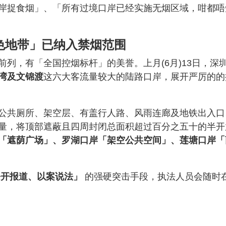
岸捉食烟」、「所有过境口岸已经实施无烟区域，咁都唔
色地带」已纳入禁烟范围
列，有「全国控烟标杆」的美誉。上月(6月)13日，深
湾及文锦渡
这六大客流量较大的陆路口岸，展开严厉的的
公共厕所、架空层、有盖行人路、风雨连廊及地铁出入口
量，将顶部遮蔽且四周封闭总面积超过百分之五十的半开
「遮荫广场」、罗湖口岸「架空公共空间」、莲塘口岸「
公开报道、以案说法」
的强硬突击手段，执法人员会随时