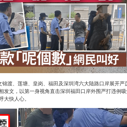
、文锦渡、莲塘、皇岗、福田及深圳湾六大陆路口岸展开严
相发文，以第一身视角直击深圳福田口岸外围严打违例吸
呼大快人心。