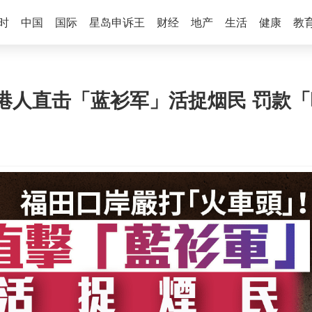
时
中国
国际
星岛申诉王
财经
地产
生活
健康
教
人直击「蓝衫军」活捉烟民 罚款「呢