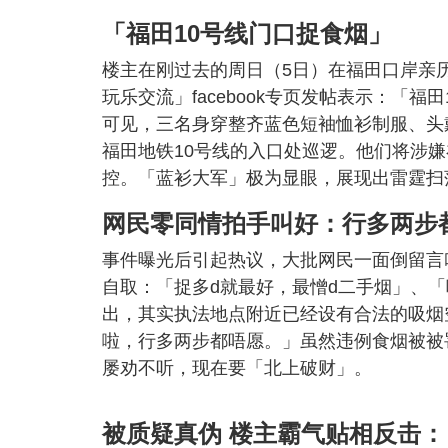
「福田10号线门口捉食烟」
楼主在刚过去的周日（5日）在福田口岸亲
玩乐交流」facebook专页发帖表示：「
可见，三名身穿整齐蓝色短袖恤衫制服、头
福田地铁10号线的入口处巡逻。他们将涉
控。「蓝衫大军」极为显眼，展现出雷霆扫
网民零同情拍手叫好：行多两步
事件曝光后引起热议，大批网民一面倒留言
自取：「捉多d就最好，最憎d二手烟」、
出，其实执法地点附近已经设有合法的吸烟
啦，行多两步都唔愿。」虽然违例食烟被被
屡劝不听，现在要「北上破财」。
被质疑真伪 楼主霸气贴相反击