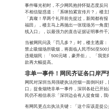
事件曝光初时，不少网民抱持怀疑态度反问
不相信疑惑道：「系咪拍紧宣传片？」楼主
「真㗎！早两个礼拜前先捉过，新闻都有报
福田」，楼主马上再抛出一张现场另一角度
线入口」，以最强力的直击证据证明事件千
当被网民问及「罚几多？」时，楼主透露：
禁止吸烟场所吸烟，将面临人民币50至50
违规烟民：「500元啫，豪畀佢」、「我
款再大幅提高。
非单一事件！网民齐证各口岸严
网民对深圳当局强硬执法控烟一面倒叫好，
口」捉食烟绝非单一事件，深圳各处已开始
民仍不相信表示「深圳边会有人捉食烟，我
有网民更点出执法关键：「这个应该是捉公