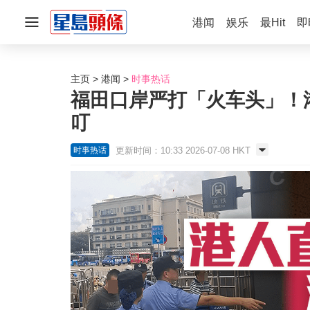
港闻
娱乐
最Hit
即
主页
港闻
时事热话
福田口岸严打「火车头」！港
叮
更新时间：10:33 2026-07-08 HKT
时事热话