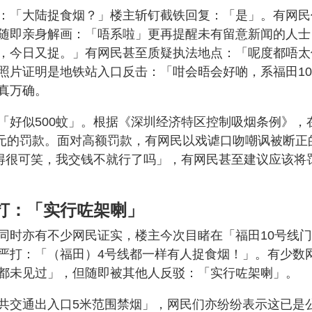
：「大陆捉食烟？」楼主斩钉截铁回复：「是」。有网民
随即亲身解画：「唔系啦」更再提醒未有留意新闻的人士
，今日又捉。」有网民甚至质疑执法地点：「呢度都唔太
照片证明是地铁站入口反击：「咁会晤会好啲，系福田1
真万确。
「好似500蚊」。根据《深圳经济特区控制吸烟条例》，
0元的罚款。面对高额罚款，有网民以戏谑口吻嘲讽被断正
觉得很可笑，我交钱不就行了吗」，有网民甚至建议应该将
打：「实行咗架喇」
同时亦有不少网民证实，楼主今次目睹在「福田10号线门
严打：「（福田）4号线都一样有人捉食烟！」。有少数
都未见过」，但随即被其他人反驳：「实行咗架喇」。
共交通出入口5米范围禁烟」，网民们亦纷纷表示这已是