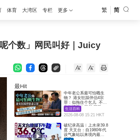
繁
简
育
体育
大湾区
专栏
更多
个数」网民叫好｜Juicy
最Hit
中年老公系最可怕嘅生
物？ 港女狂踩伴侣4宗
罪：似拖住个乞儿 不解
为何经常去厕所 网民一
生活百科
语道破
2026-08-08 15:21 HKT
破纪录高温︱上水录39.8
度 天文台：自1980年代
设气象站以来境内最高
纪录