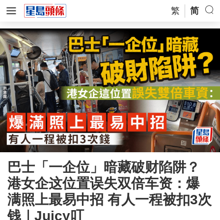
繁
简
巴士「一企位」暗藏破财陷阱？
港女企这位置误失双倍车资：爆
满照上最易中招 有人一程被扣3次
钱｜Juicy叮