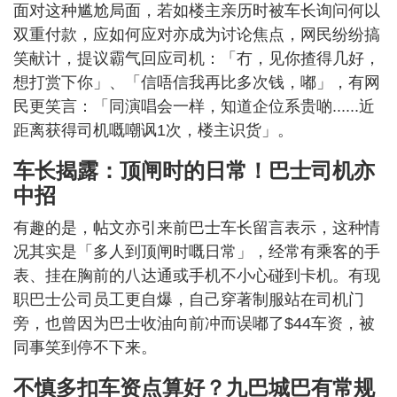
面对这种尴尬局面，若如楼主亲历时被车长询问何以
双重付款，应如何应对亦成为讨论焦点，网民纷纷搞
笑献计，提议霸气回应司机：「冇，见你揸得几好，
想打赏下你」、「信唔信我再比多次钱，嘟」，有网
民更笑言：「同演唱会一样，知道企位系贵啲......近
距离获得司机嘅嘲讽1次，楼主识货」。
车长揭露：顶闸时的日常！巴士司机亦
中招
有趣的是，帖文亦引来前巴士车长留言表示，这种情
况其实是「多人到顶闸时嘅日常」，经常有乘客的手
表、挂在胸前的八达通或手机不小心碰到卡机。有现
职巴士公司员工更自爆，自己穿著制服站在司机门
旁，也曾因为巴士收油向前冲而误嘟了$44车资，被
同事笑到停不下来。
不慎多扣车资点算好？九巴城巴有常规