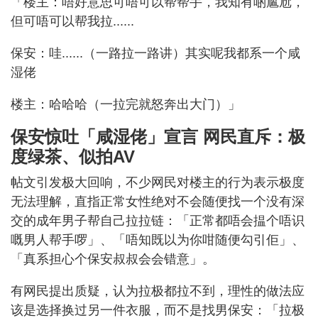
「楼主：唔好意思可唔可以帮帮手，我知有啲尴尬，
但可唔可以帮我拉......
保安：哇......（一路拉一路讲）其实呢我都系一个咸
湿佬
楼主：哈哈哈（一拉完就怒奔出大门）」
保安惊吐「咸湿佬」宣言 网民直斥：极
度绿茶、似拍AV
帖文引发极大回响，不少网民对楼主的行为表示极度
无法理解，直指正常女性绝对不会随便找一个没有深
交的成年男子帮自己拉拉链：「正常都唔会揾个唔识
嘅男人帮手啰」、「唔知既以为你咁随便勾引佢」、
「真系担心个保安叔叔会会错意」。
有网民提出质疑，认为拉极都拉不到，理性的做法应
该是选择换过另一件衣服，而不是找男保安：「拉极