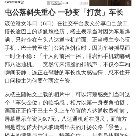
屯公落斜失重心 一秒变「打赏」车长
该位港女昨日（6日）在社交平台发文分享自己放工
搭长途巴士的超尴尬经历，楼主表示当时因为车厢爆
满，只好企在车头八达通卡机前面。正当楼主专心玩
手机，巴士驶至屯门公路落斜位时，因为车身摇晃而
一时企不稳：「个人向前摇一摇，咁岩部手机就嘟到
部八达通机」，突然传来清脆的扣钱声，不仅令车厢
瞬间安静，连正在驾驶的车长也大感错愕，忍不住开
口问楼主为何要付两次车资。
从楼主随帖文上载的相片中，可以清楚感受到当时这
个「车头企位」的临场感，相片以第一身视角拍摄，
画面正正位于巴士车头上车位置的八达通收费机前，
屏幕显示车资为9.7元，八达通机近在咫尺，而前方
则是透过偌大挡风玻璃看出去的开扬公路「景色」。
楼主的遭遇显示这一「特等企位」，只要身体稍为向