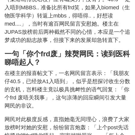
入唔到MBBS.. 准备比所有frd笑，如果入biomed（生
物医学科学）转返上mbbs，得唔得..，好想读
med....」，当时有逾百网民留言安慰她。楼主在
JUPAS放榜前后两种截然不同的心情，本应是一个追
梦成功的励志故事，但接下来的发展却急转直下。
一句「你个frd废」辣㷫网民：读到医科
睇唔起人？
在楼主的报喜帖文下，一名网民留言表示：「我朋友
仔40.5，已经放A1入唔到」，似乎是想探讨收生分数
的玄机，岂料楼主竟以极具挑衅性的语气回复：「你
个frd 废唔关我事」，这句凉薄的回应瞬间引发大量
网民的非议。
网民对此极度反感，直指她毫无同理心，浪费了大家
放榜时对她的安慰，纷纷留言炮轰：「上个post先话