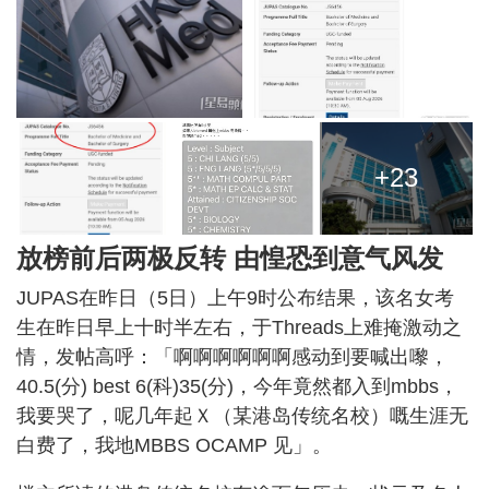
+23
放榜前后两极反转 由惶恐到意气风发
JUPAS在昨日（5日）上午9时公布结果，该名女考
生在昨日早上十时半左右，于Threads上难掩激动之
情，发帖高呼：「啊啊啊啊啊啊感动到要喊出嚟，
40.5(分) best 6(科)35(分)，今年竟然都入到mbbs，
我要哭了，呢几年起Ｘ（某港岛传统名校）嘅生涯无
白费了，我地MBBS OCAMP 见」。