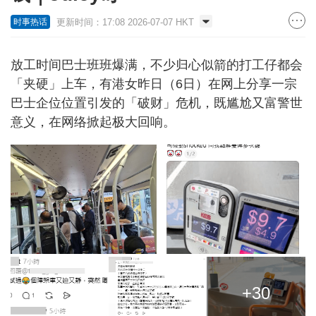
更新时间：17:08 2026-07-07 HKT
时事热话
放工时间巴士班班爆满，不少归心似箭的打工仔都会
「夹硬」上车，有港女昨日（6日）在网上分享一宗
巴士企位位置引发的「破财」危机，既尴尬又富警世
意义，在网络掀起极大回响。
+30