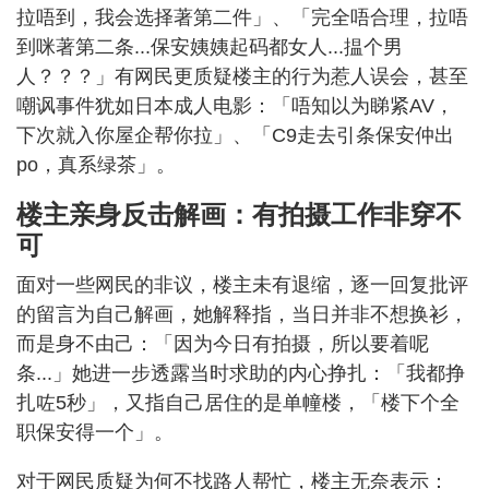
拉唔到，我会选择著第二件」、「完全唔合理，拉唔
到咪著第二条...保安姨姨起码都女人...揾个男
人？？？」有网民更质疑楼主的行为惹人误会，甚至
嘲讽事件犹如日本成人电影：「唔知以为睇紧AV，
下次就入你屋企帮你拉」、「C9走去引条保安仲出
po，真系绿茶」。
楼主亲身反击解画：有拍摄工作非穿不
可
面对一些网民的非议，楼主未有退缩，逐一回复批评
的留言为自己解画，她解释指，当日并非不想换衫，
而是身不由己：「因为今日有拍摄，所以要着呢
条...」她进一步透露当时求助的内心挣扎：「我都挣
扎咗5秒」，又指自己居住的是单幢楼，「楼下个全
职保安得一个」。
对于网民质疑为何不找路人帮忙，楼主无奈表示：