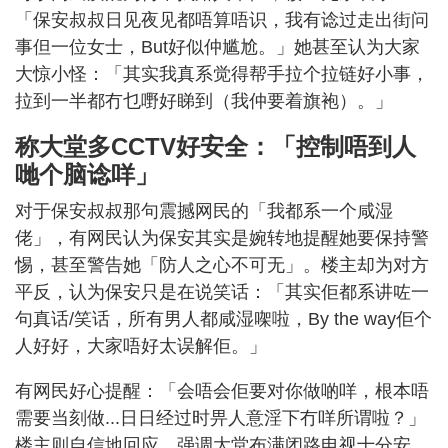
「保安叔叔日见夜见都唔算唔识，我有谂过走出街问
事但一位女士，But好似仲尴尬。」她甚至认为大家
大惊小怪：「其实我真系觉得帮手拉个拉链好小事，
拉到一半都冇乜嘢好睇到（我仲要着旗袍）。」
称大堂多CCTV好安全：「控制唔到人
哋个脑谂咩」
对于保安叔叔那句震撼网民的「我都系一个咸湿
佬」，有网民认为保安其实是婉转地提醒她要保持警
惕，甚至警告她「防人之心不可无」。楼主却为对方
平反，认为保安只是在说笑话：「其实佢都系讲咗一
句真话/笑话，所有男人都咸湿㗎啦，By the way佢个
人好好，大家唔好太误解佢。」
有网民好心提醒：「会唔会佢要对你做啲咩，根本唔
需要当刻做...日日经过时畀人意淫下冇咩所谓啦？」
楼主则自信地回应，强调大堂布满闭路电视十分安