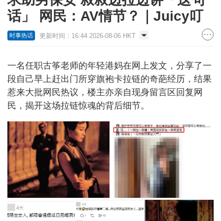
话」 网民：AV情节？｜Juicy叮
更新时间：16:44 2026-08-06 HKT
时事热话
一名任职古筝老师的年轻港妈在网上发文，分享了一
段自己早上赶出门所穿旗袍卡拉链的奇葩经历，结果
惹来大批网民热议，楼主亦亲自现身留言区回复网
民，揭开这场拉链惊魂的背后细节。