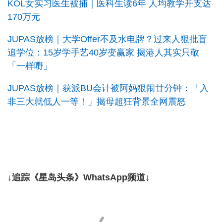
KOL女实习医生被捕｜医科生读6年 人均教学开支达
170万元
JUPAS放榜｜大学Offer不及水电牌？过来人狠批盲
追学位：15岁学手艺40岁变赢家 揭港人其实只敬
「一样嘢」
JUPAS放榜｜获派BU会计被阿妈狠闹廿分钟：「入
非三大就低人一等！」揭母超狂背景全网震怒
↓追踪《星岛头条》WhatsApp频道↓