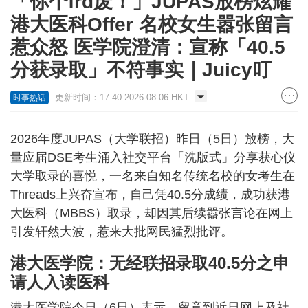
「你个frd废！」JUPAS放榜炫耀
港大医科Offer 名校女生嚣张留言
惹众怒 医学院澄清：宣称「40.5
分获录取」不符事实｜Juicy叮
更新时间：17:40 2026-08-06 HKT
时事热话
2026年度JUPAS（大学联招）昨日（5日）放榜，大
量应届DSE考生涌入社交平台「洗版式」分享获心仪
大学取录的喜悦，一名来自知名传统名校的女考生在
Threads上兴奋宣布，自己凭40.5分成绩，成功获港
大医科（MBBS）取录，却因其后续嚣张言论在网上
引发轩然大波，惹来大批网民猛烈批评。
港大医学院：无经联招录取40.5分之申
请人入读医科
港大医学院今日（6日）表示，留意到近日网上及社