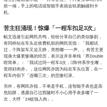
前一倾，手上的电话或智能手表就会轻易触碰到卡
机。
苦主狂涌现！惊爆「一程车扣足3次」
帖文迅速引起网民共鸣，纷纷分享自己的类似惨剧，
有同样站在车头近收费机前的网民笑指：「我都试
过，个阵架车又迫又静，突然嘟~~一声。」有苦主更
现身大爆更惨痛的经历，表示这并非单纯「畀Double
咁简单」：「我试过同一程车3次，𠮶阵仲系学生嚟，
觉得好肉赤」，这位网民亦因为站在车头位置，在一
程车内创下「连嘟三次」的悲惨纪录。
另外，有网民亦指，不单是手机，连智能手表也是高
危陷阱，透露自己过西隧时不小心用手表多嘟了一
次，大呼「24蚊蚀入肉」。