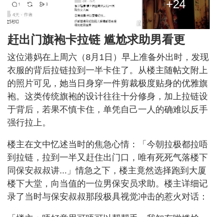
+24
赶出门旗袍卡拉链 尴尬求助男看更
这位港妈在上周六（8月1日）早上准备外出时，发现
衣服的背后拉链拉到一半卡住了。从楼主随帖文附上
的照片可见，她当日身穿一件剪裁极度贴身的优雅旗
袍。这类传统旗袍的设计往往十分修身，加上拉链设
于背后，若果不慎卡住，单凭自己一人的确难以反手
强行拉上。
楼主在文中忆述当时的焦急心情：「今朝拉极都拉唔
到拉链，拉到一半又赶住出门口，唯有死死气落楼下
同保安叔叔讲...」情急之下，楼主竟然选择跑到大厦
楼下大堂，向当值的一位男保安员求助。楼主详细记
录了当时与保安叔叔那段极具视觉冲击的惹火对话：