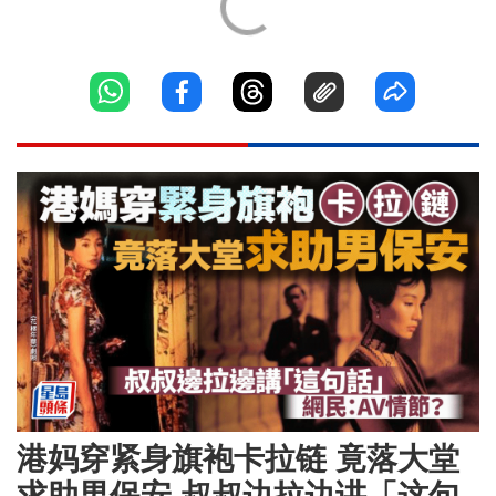
港妈穿紧身旗袍卡拉链 竟落大堂
求助男保安 叔叔边拉边讲「这句