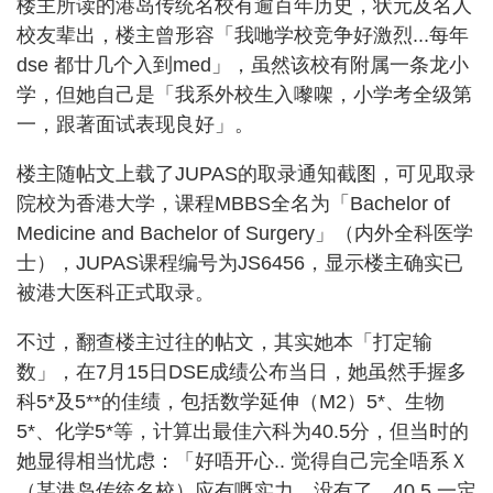
楼主所读的港岛传统名校有逾百年历史，状元及名人
校友辈出，楼主曾形容「我哋学校竞争好激烈...每年
dse 都廿几个入到med」，虽然该校有附属一条龙小
学，但她自己是「我系外校生入嚟㗎，小学考全级第
一，跟著面试表现良好」。
楼主随帖文上载了JUPAS的取录通知截图，可见取录
院校为香港大学，课程MBBS全名为「Bachelor of
Medicine and Bachelor of Surgery」（内外全科医学
士），JUPAS课程编号为JS6456，显示楼主确实已
被港大医科正式取录。
不过，翻查楼主过往的帖文，其实她本「打定输
数」，在7月15日DSE成绩公布当日，她虽然手握多
科5*及5**的佳绩，包括数学延伸（M2）5*、生物
5*、化学5*等，计算出最佳六科为40.5分，但当时的
她显得相当忧虑：「好唔开心.. 觉得自己完全唔系Ｘ
（某港岛传统名校）应有嘅实力，没有了。40.5 一定