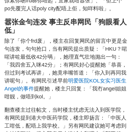
惊紧你啲frd睇你唔起，宜家就咁嚣张」、「佢上个
po先覆完人话poly city配唔上佢，知咩料啦」。
嚣张金句连发 事主反串网民「狗眼看人
低」
除了「你个frd废」，楼主在回复网民的留言中更是金
句连发，句句抢口，当有网民提出质疑：「HKU？啱
啱讲咗最低收42分㖞」，她理直气壮地抛出一句：
「我四舍五入咪42分」；有网民好心提醒她「恭喜，
但过到考试再讲」，她竟串嘴答道：「你入到再同我
讲呢句」。有网民引述早前
明爱医院KOL女实习医生
Angel的事件
提醒她，楼主只回复：「我冇angel姐姐
咁靓，做唔到kol。」
翻查楼主过往帖文，当时楼主忧虑无法入到医学院，
有网民提到港大中医药学院，楼主即扬言：「中医人
工咁低，配唔上我学校。」另有网民建议她可考虑到