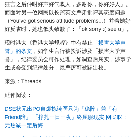
狂言之后仲咁好声好气嘅人，多谢你，你好好人」。
而面对另一位网民以长篇英文严肃批评其态度问题
（You’ve got serious attitude problems...）并着她好
好反省时，她也低头致歉了：「ok sorry :( see u」。
现时港大《香港大学规程》中有禁止
「损害大学声
誉」的条文
，如学生言行被投诉涉及「损害大学声
誉」，纪律委员会可作处理，如调查后属实，涉事学
生或会受到纪律处分，最严厉可被踢出校。
来源：Threads
延伸阅读：
DSE状元出PO自爆拣读医只为「稳阵」兼「有
Friend陪」 「挣扎三日三夜」终屈服现实 网民叹：
无热诚一定后悔