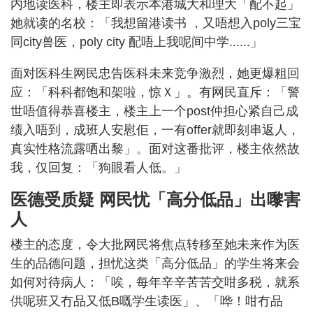
内地读医科，楼主即表示本港城大和理大「配不起」
她就读的名校：「我想留港读书 ，又唔想入poly三宝
同city兽医，poly city 配唔上我呢间中学......」
面对医科生网民忠告医科未来竞争激烈，她更爆粗回
应：「科科都饱和架啦，惊Ｘ」。有网民直斥：「警
世唔值得恭喜楼主，楼主上一个post仲担心紧自己成
绩入唔到，成班人安慰佢，一有offer就即刻串返人，
真实性格流露哂出黎」。面对这番批评，楼主依然故
我，仅回复：「狗眼看人低。」
医德受质疑 网民忧「高分低品」出嚟害
人
楼主的态度，令大批网民将焦点转移至她未来作为医
生的品德问题，担忧这类「高分低品」的学生将来会
如何对待病人：「唉，每年辛辛苦苦交咁多税，就系
供呢班又冇品又低B嘅学生读医」、「哗！咁冇品