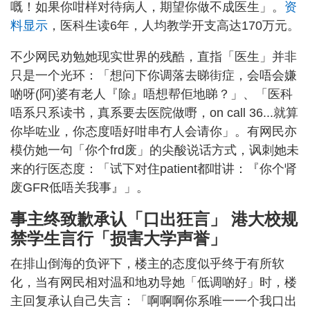
嘅！如果你咁样对待病人，期望你做不成医生」。
资
料显示
，医科生读6年，人均教学开支高达170万元。
不少网民劝勉她现实世界的残酷，直指「医生」并非
只是一个光环：「想问下你调落去睇街症，会唔会嫌
啲呀(阿)婆有老人『除』唔想帮佢地睇？」、「医科
唔系只系读书，真系要去医院做嘢，on call 36...就算
你毕咗业，你态度唔好咁串冇人会请你」。有网民亦
模仿她一句「你个frd废」的尖酸说话方式，讽刺她未
来的行医态度：「试下对住patient都咁讲：『你个肾
废GFR低唔关我事』」。
事主终致歉承认「口出狂言」 港大校规
禁学生言行「损害大学声誉」
在排山倒海的负评下，楼主的态度似乎终于有所软
化，当有网民相对温和地劝导她「低调啲好」时，楼
主回复承认自己失言：「啊啊啊你系唯一一个我口出