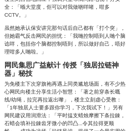
全：「喺大堂度，佢可以对我做啲咩啫，咁多
CCTV。」
虽然她承认保安讲完那句话后自己都有「打个突」，
但她霸气反击网民的担忧：「我哋控制唔到人哋个脑
谂咩，包括你个脑都控制唔到，所以做好自己，唔好
理咁多人哋啦。」
网民集思广益献计 传授「独居拉链神
器」秘技
为免楼主下次穿旗袍再遇上同类尴尬场面，有不少热
心网民向楼主分享生活小智慧：「著之前穿条长嘅
线/幼绳，拉完再拉返出嚟」，楼主立刻虚心受教：
「1年独居人士要多跟你学习，下次我试下！」另有
网民建议用润滑法：「平时揾支蜡烛摩擦下条拉錬，
石蜡会填补拉錬齿牙微小的凹凸...令其拉得更顺